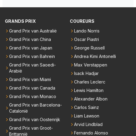
n achterhaald. Hij moest later opgeven vanwege een
technisch mankement. Het was ook de enige keer d
at Markus Winkelhock een officiële Formule 1 race r
GRANDS PRIX
COUREURS
eed; hij vertrok daarna...
Grand Prix van Australië
Lando Norris
Grand Prix van China
Oscar Piastri
Grand Prix van Japan
George Russell
Grand Prix van Bahrein
Andrea Kimi Antonelli
Grand Prix van Saoedi-
Max Verstappen
Arabië
Isack Hadjar
Grand Prix van Miami
Charles Leclerc
Grand Prix van Canada
Lewis Hamilton
Grand Prix van Monaco
Alexander Albon
Grand Prix van Barcelona-
Carlos Sainz
Catalonië
Liam Lawson
Grand Prix van Oostenrijk
Arvid Lindblad
Grand Prix van Groot-
Fernando Alonso
Brittannië