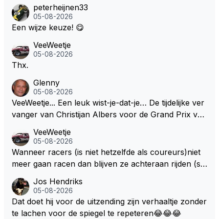
peterheijnen33
05-08-2026
Een wijze keuze! 😋
VeeWeetje
05-08-2026
Thx.
Glenny
05-08-2026
VeeWeetje... Een leuk wist-je-dat-je… De tijdelijke ver
vanger van Christijan Albers voor de Grand Prix van
Europa op de Nürburgring in 2007 was testrijder Ma
VeeWeetje
rkus Winkelhock. Vanaf de race daarna werd het st
05-08-2026
oeltje definitief overgenomen door Sakon Yamamot
Wanneer racers (is niet hetzelfde als coureurs)niet
o. Na 2 rondes gokte Markus Winkelhock goed (hij k
meer gaan racen dan blijven ze achteraan rijden (so
oos regenbanden) en reed zelfs 6 ronden aan kop.
ms met een tankslang), en worden ze chagrijnige F1
Jos Hendriks
Dat was ook de enige keer dat een Spyker ooit aan
analisten bij een vaag omroepbedrijf.
05-08-2026
kop reed. Toen de rest van het veld ook regenband
Dat doet hij voor de uitzending zijn verhaaltje zonder
en had, werd hij helaas aan alle kanten door iederee
te lachen voor de spiegel te repeteren😂😂😂