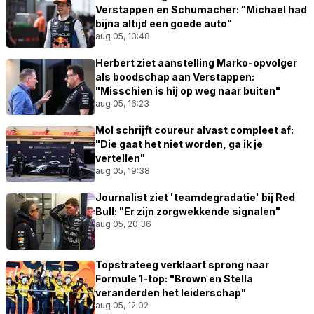
Verstappen en Schumacher: "Michael had
bijna altijd een goede auto"
aug 05, 13:48
Herbert ziet aanstelling Marko-opvolger
als boodschap aan Verstappen:
"Misschien is hij op weg naar buiten"
aug 05, 16:23
Mol schrijft coureur alvast compleet af:
"Die gaat het niet worden, ga ik je
vertellen"
aug 05, 19:38
Journalist ziet 'teamdegradatie' bij Red
Bull: "Er zijn zorgwekkende signalen"
aug 05, 20:36
Topstrateeg verklaart sprong naar
Formule 1-top: "Brown en Stella
veranderden het leiderschap"
aug 05, 12:02