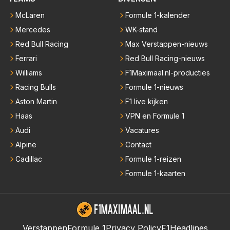
McLaren
Formule 1-kalender
Mercedes
WK-stand
Red Bull Racing
Max Verstappen-nieuws
Ferrari
Red Bull Racing-nieuws
Williams
F1Maximaal.nl-producties
Racing Bulls
Formule 1-nieuws
Aston Martin
F1 live kijken
Haas
VPN en Formule 1
Audi
Vacatures
Alpine
Contact
Cadillac
Formule 1-reizen
Formule 1-kaarten
Verstappen
Formule 1
Privacy Policy
F1Headlines