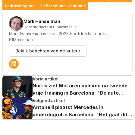
Paul Monaghan
GP Barcelona-Catalonië
Mark Hanselman
Hoofdredacteur F1Maximaal.nl
Mark Hanselman is sinds 2023 hoofdredacteur bij
F1Maximaal.nl.
Bekijk berichten van de auteur
Vorig artikel
Norris ziet McLaren opleven na tweede
vrije training in Barcelona: "De auto
werkt duidelijk beter"
Volgend artikel
Antonelli plaatst Mercedes in
underdogrol in Barcelona: "Het gaat dit
weekend niet makkelijk worden"