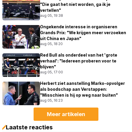
"Die gaat het niet worden, ga ik je
vertellen"
aug 05, 19:38
Ongekende interesse in organiseren
Grands Prix: "We krijgen meer verzoeken
uit China en Japan"
aug 05, 18:20
Red Bull als onderdeel van het 'grote
verhaal': "Iedereen proberen voor te
blijven"
aug 05, 17:00
Herbert ziet aanstelling Marko-opvolger
als boodschap aan Verstappen:
"Misschien is hij op weg naar buiten"
aug 05, 16:23
Meer artikelen
Laatste reacties