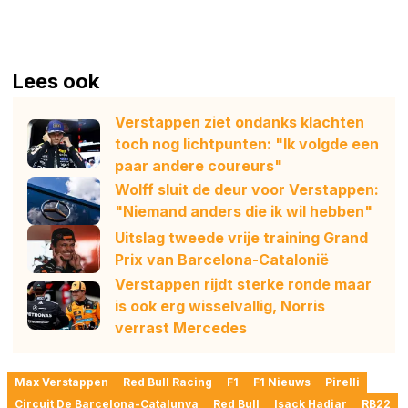
Lees ook
Verstappen ziet ondanks klachten
toch nog lichtpunten: "Ik volgde een
paar andere coureurs"
Wolff sluit de deur voor Verstappen:
"Niemand anders die ik wil hebben"
Uitslag tweede vrije training Grand
Prix van Barcelona-Catalonië
Verstappen rijdt sterke ronde maar
is ook erg wisselvallig, Norris
verrast Mercedes
Max Verstappen
Red Bull Racing
F1
F1 Nieuws
Pirelli
Circuit De Barcelona-Catalunya
Red Bull
Isack Hadjar
RB22