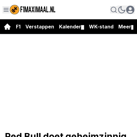
F1
Verstappen
Kalender
WK-stand
Meer
▼
▼
Red Bull doet geheimzinnig