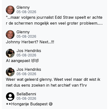
Glenny
05-08-2026
"...maar volgens journalist Edd Straw speelt er achte
r de schermen mogelijk een veel groter probleem..."
Ik weet het, ik zou er onderhand toch een beetje teg
Glenny
en moeten kunnen! Sh.t, helaas... Pfff.
05-08-2026
Johnny Herbert? Next...!!!
Jos Hendriks
05-08-2026
Al aangepast 🤣🤣
Jos Hendriks
05-08-2026
Weer wat geleerd glenny. Weet veel maar dit wist ik
niet dus eens zoeken in het archief van f1rv
BellaBenni
05-08-2026
**Hongarije Budapest 😅