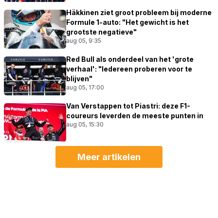
Häkkinen ziet groot probleem bij moderne
Formule 1-auto: "Het gewicht is het
grootste negatieve"
aug 05, 9:35
Red Bull als onderdeel van het 'grote
verhaal': "Iedereen proberen voor te
blijven"
aug 05, 17:00
Van Verstappen tot Piastri: deze F1-
coureurs leverden de meeste punten in
aug 05, 15:30
Meer artikelen