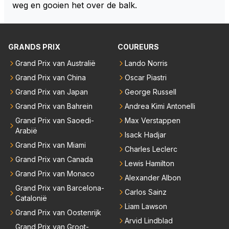
n hoeveel en welke teams? De coureurs hebben er
weg en gooien het over de balk.
ut" auto's. Als laatste denk ik dat Max donders goed
nstige klachten. Oh ja, welke? Teams vrezen een na
weet hoe bij andere teams de hazen lopen en wat hij
deel. Oh ja, welke? Het enige dat concreet is, is de m
nu heeft bij Red Bull. Dat het gras niet overal even g
edewerking van Pirelli. In mijn ogen wordt het daard
GRANDS PRIX
COUREURS
roen is hoef je hem niet te vertellen.
oor lastig om de juiste context te bepalen. Maar welli
cht volgt deze informatie nog in de nabije toekomst?
Grand Prix van Australië
Lando Norris
Grand Prix van China
Oscar Piastri
Grand Prix van Japan
George Russell
Grand Prix van Bahrein
Andrea Kimi Antonelli
Grand Prix van Saoedi-
Max Verstappen
Arabië
Isack Hadjar
Grand Prix van Miami
Charles Leclerc
Grand Prix van Canada
Lewis Hamilton
Grand Prix van Monaco
Alexander Albon
Grand Prix van Barcelona-
Carlos Sainz
Catalonië
Liam Lawson
Grand Prix van Oostenrijk
Arvid Lindblad
Grand Prix van Groot-