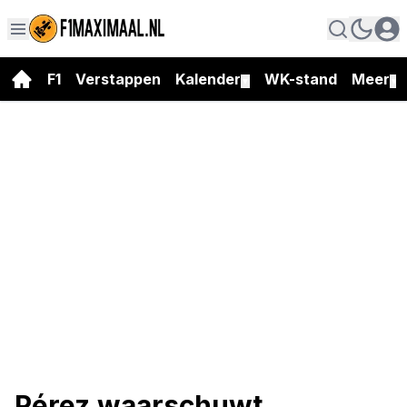
F1
Verstappen
Kalender
WK-stand
Meer
▼
▼
Pérez waarschuwt