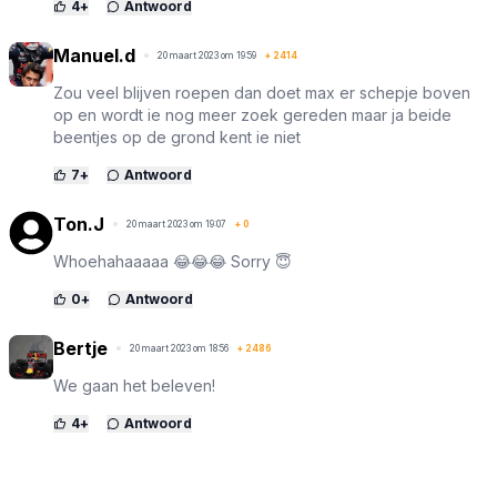
4
+
Antwoord
Manuel.d
20 maart 2023 om 19:59
+
2414
Zou veel blijven roepen dan doet max er schepje boven
op en wordt ie nog meer zoek gereden maar ja beide
beentjes op de grond kent ie niet
7
+
Antwoord
Ton.J
20 maart 2023 om 19:07
+
0
Whoehahaaaaa 😂😂😂 Sorry 😇
0
+
Antwoord
Bertje
20 maart 2023 om 18:56
+
2486
We gaan het beleven!
4
+
Antwoord