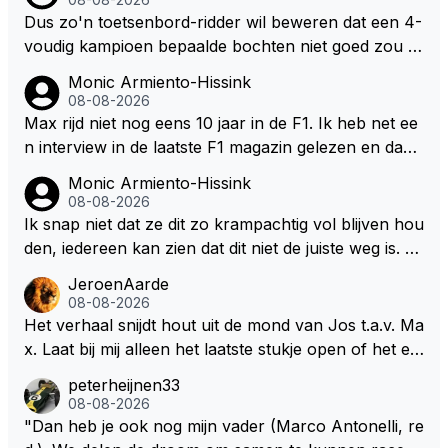
Dus zo'n toetsenbord-ridder wil beweren dat een 4-
voudig kampioen bepaalde bochten niet goed zou n
emen. Die zal ook wel tot de groep behoren die dez
Monic Armiento-Hissink
e reglementen wel goed vindt.
08-08-2026
Max rijd niet nog eens 10 jaar in de F1. Ik heb net ee
n interview in de laatste F1 magazin gelezen en daari
n werd de vraag gesteld waar hij zijn eigen teanm in
Monic Armiento-Hissink
10, 20 jaar ziet staan, zijn antwoord:" dan moet er e
08-08-2026
en professioneel team staan dat mee doet voor over
Ik snap niet dat ze dit zo krampachtig vol blijven hou
winningen en kampioenschappen. Die standaard mo
den, iedereen kan zien dat dit niet de juiste weg is. W
et er altijd zijn. Het tempo van de doorontwikkeling h
at is er mis mee om je fouten toe te geven in plaats v
JeroenAarde
angt ook een klein beetje af van mijn eigen keuzes v
an te gaan wijzen naar anderen waarom het fout is
08-08-2026
oor de komende jaren en wat ik doe in de F1. Maar
gegaan. Als ze hadden gewild dan hadden ze ook in
Het verhaal snijdt hout uit de mond van Jos t.a.v. Ma
het is zeker de doelstelling om het race team verder
kunnen grijpen op basis van veiligheid want er zijn si
x. Laat bij mij alleen het laatste stukje open of het ee
uit te breiden richting de langeafstandsracerij met na
tuaties waarbij de coureur geen controle heeft over
n masterpiece voor de onderhandelingen is of werk
peterheijnen33
me, niet richting de F1." Aangezien zijn team in diver
het vermogen van de auto en dat kan tot gevaarlijke
elijkheid.
08-08-2026
se klassen al meedoet en ook in de hoogste klasse,
situaties leiden. Deze auto's worden steeds complex
"Dan heb je ook nog mijn vader (Marco Antonelli, re
zie ik hem er niet nog 10 jaar aanplakken aangezien
er, ook voor de gene die ze moeten maken. Kunnen