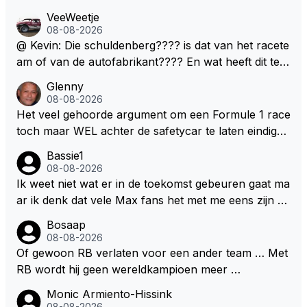
VeeWeetje
08-08-2026
@ Kevin: Die schuldenberg???? is dat van het racete
am of van de autofabrikant???? En wat heeft dit te
maken met de prestaties van Newey???? En is Herb
Glenny
ert nu de spindoctor van newey geworden?? Eerlijk
08-08-2026
gezegd snap ik de de kop én het artikel niet echt.
Het veel gehoorde argument om een Formule 1 race
toch maar WEL achter de safetycar te laten eindigen
en aldus niet te kiezen voor een stukje verlenging, is
Bassie1
dat men vreest voor een brandstof tekort. Kennelijk
08-08-2026
rijden de teams met tot op de liter afgemeten peut...
Ik weet niet wat er in de toekomst gebeuren gaat ma
ar ik denk dat vele Max fans het met me eens zijn da
t als Max in de toekomst de F1 verlaat het super zou
Bosaap
zijn als Alonso samen met Max ergens in een vieren
08-08-2026
twings uur race samen in een team zouden zitten. D
Of gewoon RB verlaten voor een ander team … Met
eze 2 coureurs zouden een fantastisch affiche zijn v
RB wordt hij geen wereldkampioen meer …
oor elke langeafstands race.
Monic Armiento-Hissink
08-08-2026