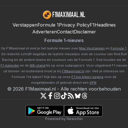
Verstappen
Formule 1
Privacy Policy
F1Headlines
Adverteren
Contact
Disclaimer
Formule 1-nieuws
Op F1Maximaal.nl vind je het laatste nieuws over
Max Verstappen
en
Formule 1
.
De redactie schrijft dagelijks de laatste nieuwtjes over de coureur van Red Bull
Racing en de andere teams en coureurs van de Formule 1. Ook houden we de
F1-kalender
en de
WK-stand
bij op onze subpagina's. Voor uitgebreid F1 nieuws
uit binnen- en buitenland moet je bij
F1Maximaal.nl
zijn. Heb je interesse om
Formule 1 te kijken? Kijk dan op onze
F1 live kijken-pagina
voor de
mogelijkheden of gebruik direct een
VPN
.
©
2026
F1Maximaal.nl
-
Alle rechten voorbehouden
Powered by Newsifier