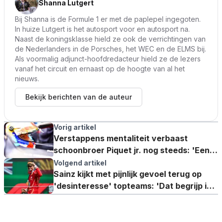
Shanna Lutgert
Bij Shanna is de Formule 1 er met de paplepel ingegoten.
In huize Lutgert is het autosport voor en autosport na.
Naast de koningsklasse hield ze ook de verrichtingen van
de Nederlanders in de Porsches, het WEC en de ELMS bij.
Als voormalig adjunct-hoofdredacteur hield ze de lezers
vanaf het circuit en ernaast op de hoogte van al het
nieuws.
Bekijk berichten van de auteur
Vorig artikel
Verstappens mentaliteit verbaast
schoonbroer Piquet jr. nog steeds: 'Een
ego waar niemand omheen kan'
Volgend artikel
Sainz kijkt met pijnlijk gevoel terug op
'desinteresse' topteams: 'Dat begrijp ik
nog steeds niet'