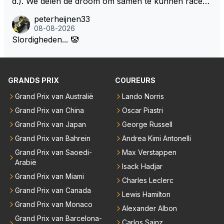
d.). We delen de droom om samen te kunnen racen i
hij in datzelfde interview aangeeft er zelf als team ba
we niet gewoon terug naar een gaspedaal, rempeda
n dezelfde auto. Dat zou echt geweldig zijn" How ab
as boven op te willen zitten maar geen 24 races per
peterheijnen33
al een versnellingsbak en een stuur?
out die droom met Kimi en Marco én Max én Jos? ;)
08-08-2026
jaar van huis te willen zijn.
Slordigheden... 🤡
GRANDS PRIX
COUREURS
Grand Prix van Australië
Lando Norris
Grand Prix van China
Oscar Piastri
Grand Prix van Japan
George Russell
Grand Prix van Bahrein
Andrea Kimi Antonelli
Grand Prix van Saoedi-
Max Verstappen
Arabië
Isack Hadjar
Grand Prix van Miami
Charles Leclerc
Grand Prix van Canada
Lewis Hamilton
Grand Prix van Monaco
Alexander Albon
Grand Prix van Barcelona-
Carlos Sainz