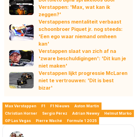
Verstappen: 'Max, wat kan ik
zeggen?'
Verstappens mentaliteit verbaast
schoonbroer Piquet jr. nog steeds:
'Een ego waar niemand omheen
kan'
Verstappen slaat van zich af na
'zware beschuldigingen': 'Dit kun je
niet maken'
Verstappen lijkt progressie McLaren
niet te vertrouwen: 'Dit is best
bizar'
Max Verstappen
F1
F1 Nieuws
Aston Martin
Christian Horner
Sergio Pérez
Adrian Newey
Helmut Marko
GP Las Vegas
Pierre Waché
Formule 1 2025