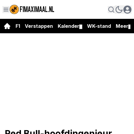
F1
Verstappen
Kalender
WK-stand
Meer
▼
▼
Red Bull-hoofdingenieur