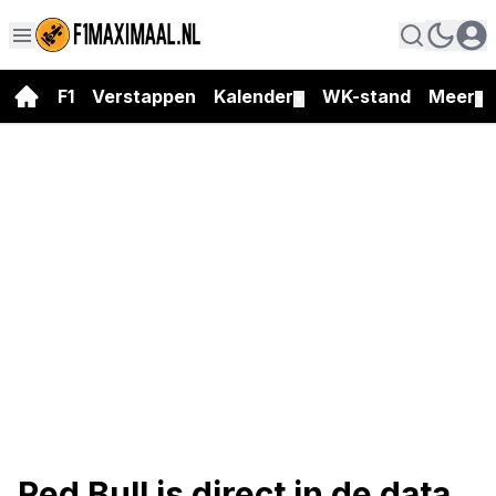
F1
Verstappen
Kalender
WK-stand
Meer
▼
▼
Red Bull is direct in de data