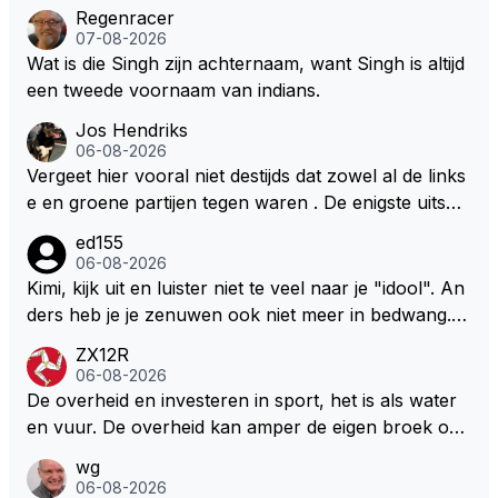
Regenracer
07-08-2026
Wat is die Singh zijn achternaam, want Singh is altijd
een tweede voornaam van indians.
Jos Hendriks
06-08-2026
Vergeet hier vooral niet destijds dat zowel al de links
e en groene partijen tegen waren . De enigste uitspr
aak van een groenlinkse daarnaast bouw er een dak
ed155
over dan kunnen ze hun eigen uitlaat gassen inade
06-08-2026
men maar niet wetende was dat de F1 motor schone
Kimi, kijk uit en luister niet te veel naar je "idool". An
r is dan een normale auto. Dus denk echt niet dat de
ders heb je je zenuwen ook niet meer in bedwang. Zi
ze groene/wollen regering hier de F1 talenten of kar
e Bezechi, Di Antonio.. misschien anders tegen Max/
ZX12R
ters zullen steunen laat staan om een euro in het cir
Marquez/Jos ? Veel gezelliger
06-08-2026
cuit Zandvoort te steken
De overheid en investeren in sport, het is als water
en vuur. De overheid kan amper de eigen broek oph
ouden. De Staat steelt liever, liefst van eigen burger
wg
s. Je kunt de Staat het best vergelijken met de sherif
06-08-2026