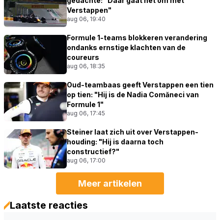
gedachte: "Daar gaat het om met
Verstappen"
aug 06, 19:40
Formule 1-teams blokkeren verandering
ondanks ernstige klachten van de
coureurs
aug 06, 18:35
Oud-teambaas geeft Verstappen een tien
op tien: "Hij is de Nadia Comăneci van
Formule 1"
aug 06, 17:45
Steiner laat zich uit over Verstappen-
houding: "Hij is daarna toch
constructief?"
aug 06, 17:00
Meer artikelen
Laatste reacties