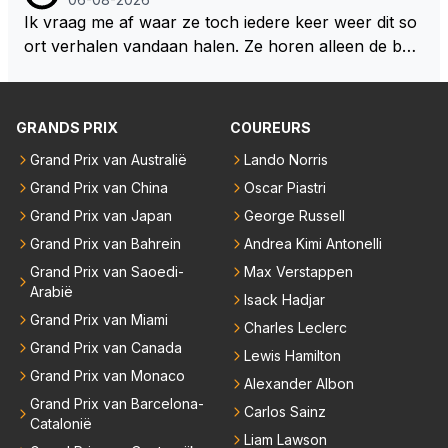
Ik vraag me af waar ze toch iedere keer weer dit so
ort verhalen vandaan halen. Ze horen alleen de boa
rdradio's en interviews van Max, die uitgezonden en
gedaan worden als ie nog vol adrenaline zit, maar ni
emand weet wat er zich afspeelt achter gesloten de
GRANDS PRIX
COUREURS
uren. Bovendien werken er 2000 man bij RB en niet
Grand Prix van Australië
Lando Norris
iedereen is vertrokken. Dat er nu een paar jaar acht
Grand Prix van China
Oscar Piastri
er elkaar mensen een andere uitdagingen zoeken of
niet meer in de F1 willen werken is niet zo gek als de
Grand Prix van Japan
George Russell
meesten van hen al sinds dat RB hun intrede deed a
Grand Prix van Bahrein
Andrea Kimi Antonelli
anwezig waren. De mensen die nu een aantal van di
Grand Prix van Saoedi-
Max Verstappen
e lege plaatsen op gaan vullen hebben ook al jaren
Arabië
Isack Hadjar
binnen RB gewerkt en zijn voor Max geen vreemde
Grand Prix van Miami
Charles Leclerc
n meer. Ook andere teams verliezen mensen. Er wo
Grand Prix van Canada
Lewis Hamilton
rdt teveel drama van gemaakt.
Grand Prix van Monaco
Alexander Albon
Grand Prix van Barcelona-
Carlos Sainz
Catalonië
Liam Lawson