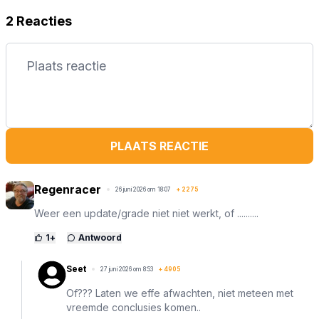
2 Reacties
PLAATS REACTIE
Regenracer
26 juni 2026 om 18:07
+
2275
Weer een update/grade niet niet werkt, of ..........
1
+
Antwoord
Seet
27 juni 2026 om 8:53
+
4905
Of??? Laten we effe afwachten, niet meteen met
vreemde conclusies komen..