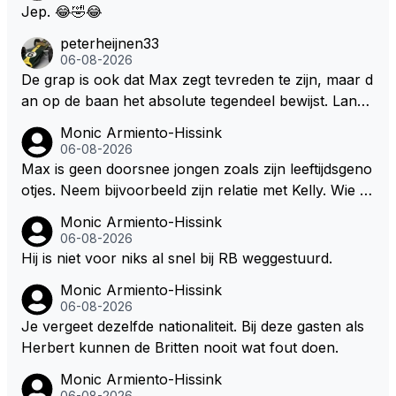
f van Nottinghem (Robin Hood) welk achter de bom
Jep. 😂🤣😂
en verscholen de argeloze burger opwacht om he
peterheijnen33
m/haar van zijn laatste zuurverdiende stuiver te ber
06-08-2026
oven. De Staat heeft nooit ooit maar een stuiver in Z
De grap is ook dat Max zegt tevreden te zijn, maar d
andvoort willen investeren en dat zal ook nooit gebe
an op de baan het absolute tegendeel bewijst. Lando
uren. Afdragen van BTW gelden en vergunningen bi
zegt daarentegen juist meer te willen, maar laat het
Monic Armiento-Hissink
j dergelijke sportievefestiviteiten MOET je dan weer
dan eigenlijk niet echt zien. ;)
06-08-2026
wel afstaan, de parasiet.
Max is geen doorsnee jongen zoals zijn leeftijdsgeno
otjes. Neem bijvoorbeeld zijn relatie met Kelly. Wie g
aat er een relatie aan met een vrouw die toch wat ja
Monic Armiento-Hissink
artjes ouder is en al een kleine heeft van een voorm
06-08-2026
alig RB-lid op de leeftijd van 23 jaar? Hij doet dingen
Hij is niet voor niks al snel bij RB weggestuurd.
die leeftijdsgenootjes niet doen en blijft toch heel gew
Monic Armiento-Hissink
oon. Ieder jaar is er in Hongarije een uitje voor zijn t
06-08-2026
eam. Op 28-jarige leeftijd is hij al eigenaar van een su
Je vergeet dezelfde nationaliteit. Bij deze gasten als
ccesvol raceteam. Hij is niet alleen speciaal in de aut
Herbert kunnen de Britten nooit wat fout doen.
o maar ook daarbuiten.
Monic Armiento-Hissink
06-08-2026