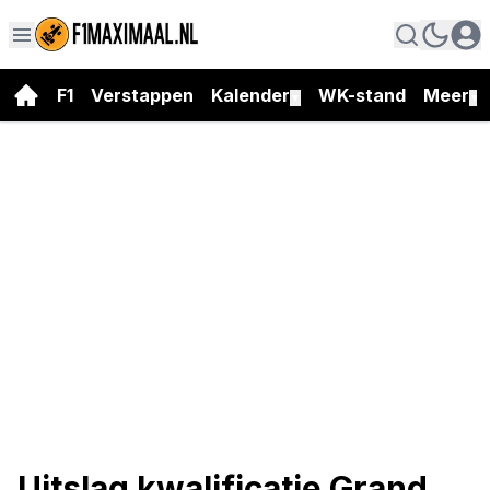
F1
Verstappen
Kalender
WK-stand
Meer
▼
▼
Uitslag kwalificatie Grand