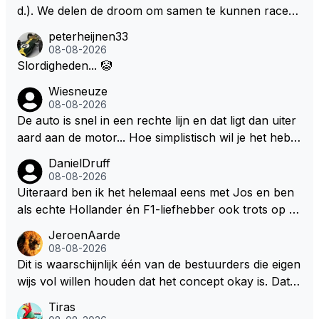
er, ook voor de gene die ze moeten maken. Kunnen
d.). We delen de droom om samen te kunnen racen i
we niet gewoon terug naar een gaspedaal, rempeda
n dezelfde auto. Dat zou echt geweldig zijn" How ab
peterheijnen33
al een versnellingsbak en een stuur?
out die droom met Kimi en Marco én Max én Jos? ;)
08-08-2026
Slordigheden... 🤡
Wiesneuze
08-08-2026
De auto is snel in een rechte lijn en dat ligt dan uiter
aard aan de motor... Hoe simplistisch wil je het hebb
en? Juist in de buurt van de topsnelheid is luchtwee
DanielDruff
rstand ontzettend belangrijk. Heeft Red Bull bochtgri
08-08-2026
p opgegeven voor topsnelheid? Dat is iets wat vaker
Uiteraard ben ik het helemaal eens met Jos en ben
gebeurd is, zeker met Verstappen aan bet stuur.
als echte Hollander én F1-liefhebber ook trots op de
fantastische carrière van Max Verstappen, maar de l
JeroenAarde
aatste tijd kriebelt bij mij toch de wens dat hij nog een
08-08-2026
s een knappe auto van Red Bull krijgt, waarmee hij d
Dit is waarschijnlijk één van de bestuurders die eigen
ie laatste paar records van Lewis 'ik-reed-in-een-Me
wijs vol willen houden dat het concept okay is. Dat is
rcedes-die-3-seconden-sneller-is-dan-de-rest' Hamil
het niet, dat ziet iedereen en wordt ook door de cou
Tiras
ton kan slopen. Hij heeft dat natuurlijk ook in zich, al
reurs gezegd! Dat het lichter, korter en smaller zou