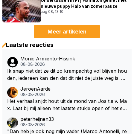
Ondertussen in F1 | Hamilton geniet met
nieuwe puppy Halo van zomerpauze
aug 08, 13:10
Meer artikelen
Laatste reacties
Monic Armiento-Hissink
08-08-2026
Ik snap niet dat ze dit zo krampachtig vol blijven hou
den, iedereen kan zien dat dit niet de juiste weg is. W
at is er mis mee om je fouten toe te geven in plaats v
JeroenAarde
an te gaan wijzen naar anderen waarom het fout is
08-08-2026
gegaan. Als ze hadden gewild dan hadden ze ook in
Het verhaal snijdt hout uit de mond van Jos t.a.v. Ma
kunnen grijpen op basis van veiligheid want er zijn si
x. Laat bij mij alleen het laatste stukje open of het ee
tuaties waarbij de coureur geen controle heeft over
n masterpiece voor de onderhandelingen is of werk
peterheijnen33
het vermogen van de auto en dat kan tot gevaarlijke
elijkheid.
08-08-2026
situaties leiden. Deze auto's worden steeds complex
"Dan heb je ook nog mijn vader (Marco Antonelli, re