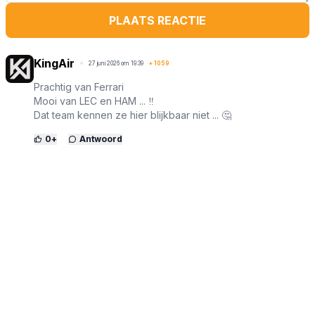
PLAATS REACTIE
KingAir
27 juni 2026 om 19:39
+
1059
Prachtig van Ferrari
Mooi van LEC en HAM ... ‼️
Dat team kennen ze hier blijkbaar niet ... 🤔
0
+
Antwoord