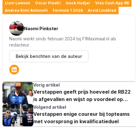
Liam Lawson
Oscar Piastri
Isack Hadjar
Visa Cash App RB
Andrea Kimi Antonelli
Formule 1 2026
Arvid Lindblad
Naomi Pinkster
Naomi werkt sinds februari 2024 bij F1Maximaal.nl als
redacteur.
Bekijk berichten van de auteur
Vorig artikel
Verstappen geeft prijs hoeveel de RB22
is afgevallen en wijst op voordeel op
zondag
Volgend artikel
Verstappen enige coureur bij topteams
met voorsprong in kwalificatieduel