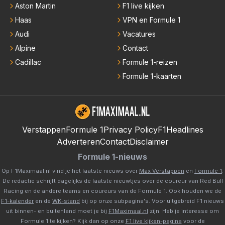
Aston Martin
F1 live kijken
Haas
VPN en Formule 1
Audi
Vacatures
Alpine
Contact
Cadillac
Formule 1-reizen
Formule 1-kaarten
Verstappen
Formule 1
Privacy Policy
F1Headlines
Adverteren
Contact
Disclaimer
Formule 1-nieuws
Op F1Maximaal.nl vind je het laatste nieuws over
Max Verstappen
en
Formule 1
.
De redactie schrijft dagelijks de laatste nieuwtjes over de coureur van Red Bull
Racing en de andere teams en coureurs van de Formule 1. Ook houden we de
F1-kalender
en de
WK-stand
bij op onze subpagina's. Voor uitgebreid F1 nieuws
uit binnen- en buitenland moet je bij
F1Maximaal.nl
zijn. Heb je interesse om
Formule 1 te kijken? Kijk dan op onze
F1 live kijken-pagina
voor de