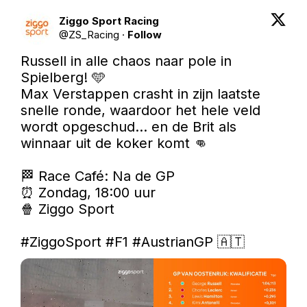
Ziggo Sport Racing
@
ZS_Racing
·
Follow
Russell in alle chaos naar pole in 
Spielberg! 🩵

Max Verstappen crasht in zijn laatste 
snelle ronde, waardoor het hele veld 
wordt opgeschud... en de Brit als 
winnaar uit de koker komt 👊

🏁 Race Café: Na de GP

⏰ Zondag, 18:00 uur

🍿 Ziggo Sport

#ZiggoSport
#F1
#AustrianGP
 🇦🇹 