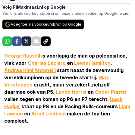
Volg F1Maximaal.nl op Google
Stel ons als voorkeursbron in om onze artikelen vaker op Google te zien
Voeg toe als voorkeursbron op Google
George Russell
is voorlopig de man op poleposition,
vlak voor
Charles Leclerc
en
Lewis Hamilton
.
Andrea Kimi Antonelli
start naast de zevenvoudig
wereldkampioen op de tweede startrij.
Max
Verstappen
crasht, maar verzekert zichzelf
daarmee ook van P5.
Lando Norris
en
Oscar Piastri
vallen tegen en komen op P6 en P7 terecht.
Isack
Hadjar
staat op P8 en de Racing Bulls-coureurs
Liam
Lawson
en
Arvid Lindblad
maken de top tien
compleet.