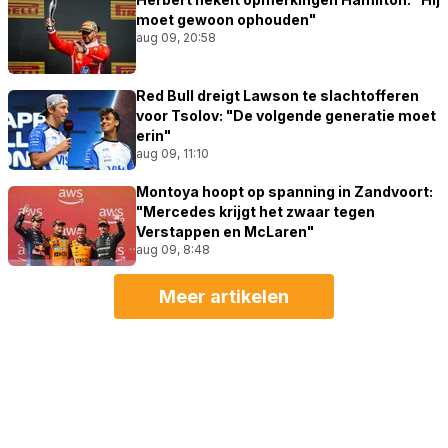
moet gewoon ophouden"
aug 09, 20:58
Red Bull dreigt Lawson te slachtofferen
voor Tsolov: "De volgende generatie moet
erin"
aug 09, 11:10
Montoya hoopt op spanning in Zandvoort:
"Mercedes krijgt het zwaar tegen
Verstappen en McLaren"
aug 09, 8:48
Meer artikelen