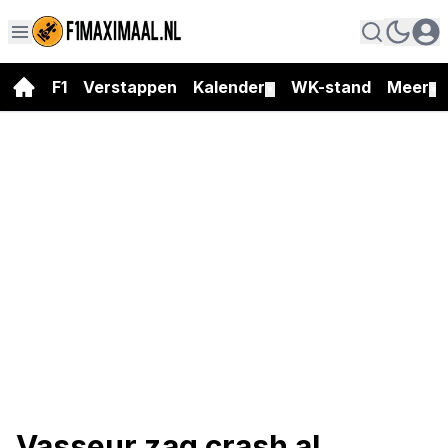
F1
Verstappen
Kalender
WK-stand
Meer
▼
▼
Vasseur zag crash al