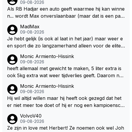
09-08-2026
Als RB Hadjar een auto geeft waarmee hij kan winne
n... wordt Max onverslaanbaar (maar dat is een par
adox)
MadMax
09-08-2026
Je hebt gelijk (is ook al laat in het jaar) maar weer e
en sport die zo langzamerhand alleen voor de elite t
e breikbaar is.
Monic Armiento-Hissink
09-08-2026
heeft allemaal met gewicht te maken, 5 liter extra is
ook 5kg extra wat weer tijdverlies geeft. Daarom ne
men veel coureurs ook niet altijd drinken mee in de
Monic Armiento-Hissink
auto, het is extra gewicht plus na 15 minuten is het h
09-08-2026
ete thee geworden.
Hij wil altijd willen maar hij heeft ook gezegd dat het
er niet meer toe doet of hij er nog een kampioensch
ap aan toevoegt. Of hij nu 4, 5 of 8 titels heeft, kamp
VolvoV40
ioen is hij al, dat zal zijn leven niet veranderen. Hij wi
09-08-2026
l in de eerste plaats races winnen met de eigen moto
Ze zijn in love met Herbert! Ze noemen ook wel Joh