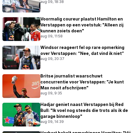
aug 09, 18:38
Voormalig coureur plaatst Hamilton en
Verstappen op een voetstuk: "Alleen zij
kunnen zoiets doen"
aug 09, 11:58
Windsor reageert fel op rare opmerking
over Verstappen: “Nee, dat vind ik niet”
aug 09, 20:37
Britse journalist waarschuwt
concurrentie voor Verstappen: "Je kunt
Max nooit afschrijven"
aug 09, 9:35
Hadjar geniet naast Verstappen bij Red
Bull: "Ik voel nog steeds die trots als ik de
garage binnenloop"
aug 09, 14:39
Herbert hekelt opmerkingen Hamilton: "Hij