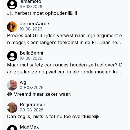
jamamoto
10-08-2026
Jij, herbert moet ophouden!!!!!!!!
JeroenAarde
10-08-2026
Precies dat GT3 rijden verwijst naar mijn argument e
n mogelijk een langere toekomst in de F1. Daar heeft
men ook gekeken dat GT3 op de Nordschleife een v
BellaBenni
erademing was. Dit zou in de F1 bij elke race moeten
10-08-2026
zijn. Stel de auto's worden zoals ik omschreef en M
Maar met safety car rondes houden ze fuel over? D
ax kan helemaal los gaan met zijn talenten, dan zie i
an zouden ze nog wel een finale ronde moeten kun
k hem nog langer in de F1. Zoniet dan aufwiederseh
nen rijden, toch?
wg
en na het volgende kontrakt.
09-08-2026
😂 Vreemd maar zeker waar!
Regenracer
09-08-2026
Dan zeg ik, niets is tot nu toe overduidelijk.
MadMax