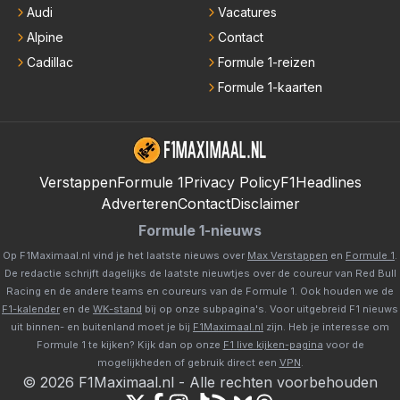
Audi
Vacatures
Alpine
Contact
Cadillac
Formule 1-reizen
Formule 1-kaarten
Verstappen
Formule 1
Privacy Policy
F1Headlines
Adverteren
Contact
Disclaimer
Formule 1-nieuws
Op F1Maximaal.nl vind je het laatste nieuws over
Max Verstappen
en
Formule 1
.
De redactie schrijft dagelijks de laatste nieuwtjes over de coureur van Red Bull
Racing en de andere teams en coureurs van de Formule 1. Ook houden we de
F1-kalender
en de
WK-stand
bij op onze subpagina's. Voor uitgebreid F1 nieuws
uit binnen- en buitenland moet je bij
F1Maximaal.nl
zijn. Heb je interesse om
Formule 1 te kijken? Kijk dan op onze
F1 live kijken-pagina
voor de
mogelijkheden of gebruik direct een
VPN
.
©
2026
F1Maximaal.nl
-
Alle rechten voorbehouden