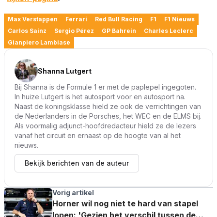
Max Verstappen
Ferrari
Red Bull Racing
F1
F1 Nieuws
Carlos Sainz
Sergio Pérez
GP Bahrein
Charles Leclerc
Gianpiero Lambiase
Shanna Lutgert
Bij Shanna is de Formule 1 er met de paplepel ingegoten.
In huize Lutgert is het autosport voor en autosport na.
Naast de koningsklasse hield ze ook de verrichtingen van
de Nederlanders in de Porsches, het WEC en de ELMS bij.
Als voormalig adjunct-hoofdredacteur hield ze de lezers
vanaf het circuit en ernaast op de hoogte van al het
nieuws.
Bekijk berichten van de auteur
Vorig artikel
Horner wil nog niet te hard van stapel
lopen: 'Gezien het verschil tussen de