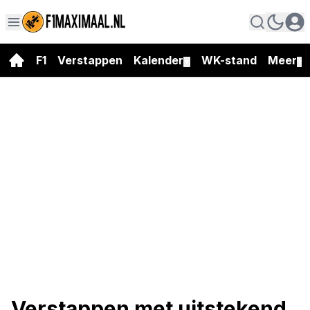
F1
Verstappen
Kalender
WK-stand
Meer
▼
▼
Verstappen met uitstekend