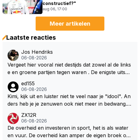
constructief?"
aug 06, 17:00
Meer artikelen
Laatste reacties
Jos Hendriks
06-08-2026
Vergeet hier vooral niet destijds dat zowel al de links
e en groene partijen tegen waren . De enigste uitspr
aak van een groenlinkse daarnaast bouw er een dak
ed155
over dan kunnen ze hun eigen uitlaat gassen inade
06-08-2026
men maar niet wetende was dat de F1 motor schone
Kimi, kijk uit en luister niet te veel naar je "idool". An
r is dan een normale auto. Dus denk echt niet dat de
ders heb je je zenuwen ook niet meer in bedwang. Zi
ze groene/wollen regering hier de F1 talenten of kar
e Bezechi, Di Antonio.. misschien anders tegen Max/
ZX12R
ters zullen steunen laat staan om een euro in het cir
Marquez/Jos ? Veel gezelliger
06-08-2026
cuit Zandvoort te steken
De overheid en investeren in sport, het is als water
en vuur. De overheid kan amper de eigen broek oph