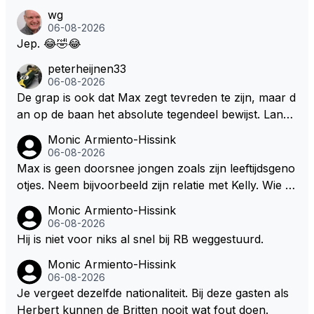
ouden. De Staat steelt liever, liefst van eigen burger
wg
s. Je kunt de Staat het best vergelijken met de sherif
06-08-2026
f van Nottinghem (Robin Hood) welk achter de bom
Jep. 😂🤣😂
en verscholen de argeloze burger opwacht om he
peterheijnen33
m/haar van zijn laatste zuurverdiende stuiver te ber
06-08-2026
oven. De Staat heeft nooit ooit maar een stuiver in Z
De grap is ook dat Max zegt tevreden te zijn, maar d
andvoort willen investeren en dat zal ook nooit gebe
an op de baan het absolute tegendeel bewijst. Lando
uren. Afdragen van BTW gelden en vergunningen bi
zegt daarentegen juist meer te willen, maar laat het
Monic Armiento-Hissink
j dergelijke sportievefestiviteiten MOET je dan weer
dan eigenlijk niet echt zien. ;)
06-08-2026
wel afstaan, de parasiet.
Max is geen doorsnee jongen zoals zijn leeftijdsgeno
otjes. Neem bijvoorbeeld zijn relatie met Kelly. Wie g
aat er een relatie aan met een vrouw die toch wat ja
Monic Armiento-Hissink
artjes ouder is en al een kleine heeft van een voorm
06-08-2026
alig RB-lid op de leeftijd van 23 jaar? Hij doet dingen
Hij is niet voor niks al snel bij RB weggestuurd.
die leeftijdsgenootjes niet doen en blijft toch heel gew
Monic Armiento-Hissink
oon. Ieder jaar is er in Hongarije een uitje voor zijn t
06-08-2026
eam. Op 28-jarige leeftijd is hij al eigenaar van een su
Je vergeet dezelfde nationaliteit. Bij deze gasten als
ccesvol raceteam. Hij is niet alleen speciaal in de aut
Herbert kunnen de Britten nooit wat fout doen.