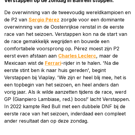
Verstappen op de zondag in Bahrein stoppen.
De overwinning van de tweevoudig wereldkampioen en
de P2 van
Sergio Pérez
zorgde voor een dominante
overwinning van de Oostenrijkse renstal in de eerste
race van het seizoen. Verstappen kon na de start van
de race gemakkelijk wegrijden en bouwde een
comfortabele voorsprong op. Pérez moest zijn P2
eerst even afstaan aan
Charles Leclerc
, maar de
Mexicaan wist de
Ferrari
-rijder in te halen. 'Na die
eerste stint ben ik naar huis gereden', begint
Verstappen bij Viaplay. 'We zijn er heel blij mee, het is
een topbegin van het seizoen, en heel anders dan
vorig jaar. Als ik wilde aanzetten tijdens de race, werd
GP (Gianpiero Lambiase, red.) boos!’ lacht Verstappen.
In 2022 kampte Red Bull met een dubbele DNF bij de
eerste race van het seizoen, inderdaad een compleet
ander resultaat dan op deze zondag.