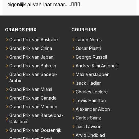
lees werk
eigenlijk al van laat maar.....🤦🏻‍♂️
niks is en aanmodderen word dan zou hij zomaar vo
or zijn gezin en eigen team kunnen kiezen.
GRANDS PRIX
COUREURS
Grand Prix van Australië
Lando Norris
Grand Prix van China
Oscar Piastri
Grand Prix van Japan
George Russell
Grand Prix van Bahrein
Andrea Kimi Antonelli
Grand Prix van Saoedi-
Max Verstappen
Arabië
Isack Hadjar
Grand Prix van Miami
Charles Leclerc
Grand Prix van Canada
Lewis Hamilton
Grand Prix van Monaco
Alexander Albon
Grand Prix van Barcelona-
Carlos Sainz
Catalonië
Liam Lawson
Grand Prix van Oostenrijk
Arvid Lindblad
Grand Prix van Groot-