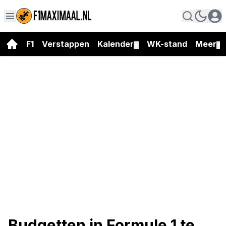
F1
Verstappen
Kalender
WK-stand
Meer
▼
▼
Budgetten in Formule 1 te