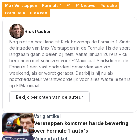
Max Verstappen
Formule 1
F1
F1 Nieuws
Porsche
Formule 4
Rik Koen
Rick Pasker
Nog niet zo heel lang zit Rick bovenop de Formule 1. Sinds
de intrede van Max Verstappen in de Formule 1 is de sport
langzaam gaan bloeien bij hem. Vanaf januari 2019 is Rick
begonnen met schrijven voor F1Maximaal. Sindsdien is de
Formule 1 een vast onderdeel geworden van zijn
weekend, als er wordt geracet. Daarbij is hij nu als
hoofdredacteur verantwoordelijk voor alles wat te lezen is
op F1Maximaal.
Bekijk berichten van de auteur
Vorig artikel
Verstappen komt met harde bewering
over Formule 1-auto's
Volgend artikel