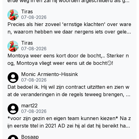
erde weg in en zal hij woorden afgeschilderd als gel
dwolf . Hij zal daardoor van de RB president Wellicht
Tiras
voor een keuze worden gesteld .
07-08-2026
Precies als hier zoveel 'ernstige klachten' over ware
n, waarom hebben we daar nergens iets over gelez
en... voor mij is dit nieuw!
Tiras
07-08-2026
Montoya weer eens kort door de bocht,.. Sterker n
og, Montoya vliegt weer eens uit de bocht🙄!
Monic Armiento-Hissink
07-08-2026
Dat bedoel ik. Hij wil zijn contract uitzitten en zien w
at de veranderingen in de regels teweeg brengen, al
s dat niks wordt valt de keuze makkelijker om voor z
mart22
ijn eigen team te kiezen en zijn gezin. hij kan dan zelf
07-08-2026
bepalen aan welke races hij mee wil doen en is ook
*voor zijn gezin en eigen team kunnen kiezen* Na z
vaker thuis. Hij zit dan ook niet meer vast aan een c
ijn eerste titel in 2021 AD zei hij al dat hij bereikt had
ontract, wat wel het geval is als hij nu een nieuw co
waar hij altijd al van gedroomd had en dat alles wat d
Bosaap
ntract zou tekenen.