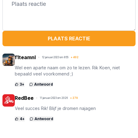
PLAATS REACTIE
f1teamnl
12 januari 2023 om 8:55
+
402
Wel een aparte naam om zo te lezen. Rik Koen, niet
bepaald veel voorkomend ;)
3
+
Antwoord
RedBee
11 januari 2023 om 20:26
+
279
Veel succes Rik! Blijf je dromen najagen
4
+
Antwoord