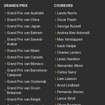
mogelijkheden. Het ouderwetse racen waarbij de ma
GRANDS PRIX
COUREURS
nnen en jongens verdeeld worden. Als deze auto's g
Grand Prix van Australië
Lando Norris
ebouwd worden zie ik Max het nog wel langer volho
Grand Prix van China
Oscar Piastri
uden dan dat hij op dit moment beweerd. Dan kan hij
zijn talenten en uitzonderlijke klasse laten zien en he
Grand Prix van Japan
George Russell
eft daar enorm veel lol aan.
Grand Prix van Bahrein
Andrea Kimi Antonelli
Grand Prix van Saoedi-
Max Verstappen
Arabië
Isack Hadjar
Grand Prix van Miami
Charles Leclerc
Grand Prix van Canada
Lewis Hamilton
Grand Prix van Monaco
Alexander Albon
Grand Prix van Barcelona-
Carlos Sainz
Catalonië
Liam Lawson
Grand Prix van Oostenrijk
Arvid Lindblad
Grand Prix van Groot-
Fernando Alonso
Brittannië
Lance Stroll
Grand Prix van België
Oliver Bearman