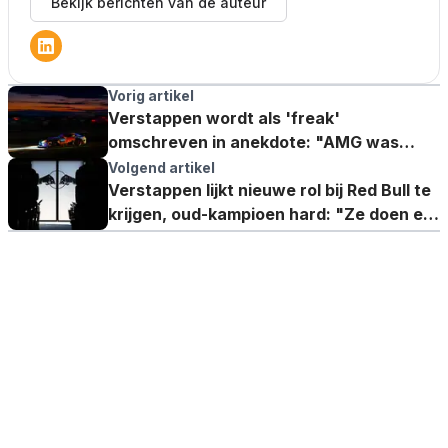
Bekijk berichten van de auteur
Vorig artikel
Verstappen wordt als 'freak'
omschreven in anekdote: "AMG was
helemaal over de zeik"
Volgend artikel
Verstappen lijkt nieuwe rol bij Red Bull te
krijgen, oud-kampioen hard: "Ze doen er
niet meer toe"