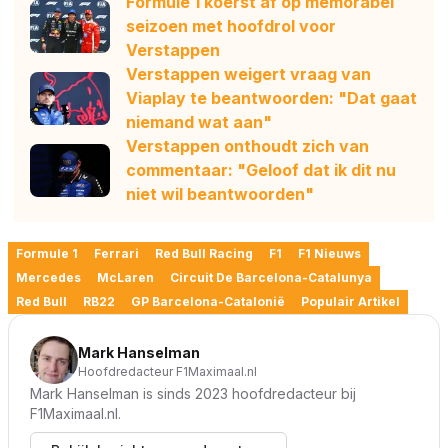
Formule 1 koerst af op memorabel
seizoen met hoofdrol voor
Verstappen
Verstappen weigert vraag van
Viaplay te beantwoorden: "Dat gaat
niemand wat aan"
Verstappen onthoudt zich van
commentaar: "Geloof dat ik dit nu
niet wil beantwoorden"
Formule 1
Ferrari
Red Bull Racing
F1
F1 Nieuws
Mercedes
McLaren
Circuit De Barcelona-Catalunya
Red Bull
RB22
GP Barcelona-Catalonië
Populair Artikel
Mark Hanselman
Hoofdredacteur F1Maximaal.nl
Mark Hanselman is sinds 2023 hoofdredacteur bij
F1Maximaal.nl.