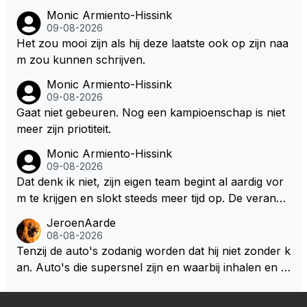
Monic Armiento-Hissink
09-08-2026
Het zou mooi zijn als hij deze laatste ook op zijn naa
m zou kunnen schrijven.
Monic Armiento-Hissink
09-08-2026
Gaat niet gebeuren. Nog een kampioenschap is niet
meer zijn priotiteit.
Monic Armiento-Hissink
09-08-2026
Dat denk ik niet, zijn eigen team begint al aardig vor
m te krijgen en slokt steeds meer tijd op. De verande
ringen die de komende twee jaar door gevoerd word
JeroenAarde
en zullen ben ik bang niet het gewenste effect hebb
08-08-2026
en. Mocht het wel zo zijn dan zal het 3 jaar zijn, hoo
Tenzij de auto's zodanig worden dat hij niet zonder k
guit 5 jaar maar echt niet langer. Vergeet niet, hij hee
an. Auto's die supersnel zijn en waarbij inhalen en v
ft nu een aantal races in GT3 gereden en dat heeft h
erdedigen uitdagingen zijn! Max houdt van snelheid,
em meer plezier gebracht dan de F1 op dit moment.
ronkende motoren en op de grenzen rijden van de