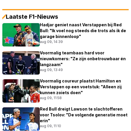
Laatste F1-Nieuws
Hadjar geniet naast Verstappen bij Red
Bull: "Ik voel nog steeds die trots als ik de
garage binnenloop"
aug 09, 14:39
Voormalig teambaas hard voor
nieuwkomers: "Ze zijn onbetrouwbaar én
langzaam"
aug 09, 13:49
Voormalig coureur plaatst Hamilton en
Verstappen op een voetstuk: "Alleen zij
kunnen zoiets doen"
aug 09, 11:58
Red Bull dreigt Lawson te slachtofferen
voor Tsolov: "De volgende generatie moet
erin"
aug 09, 11:10