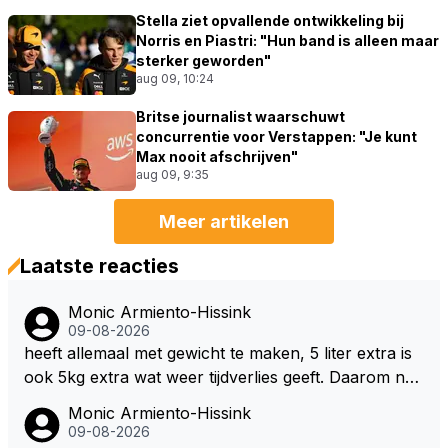
Stella ziet opvallende ontwikkeling bij
Norris en Piastri: "Hun band is alleen maar
sterker geworden"
aug 09, 10:24
Britse journalist waarschuwt
concurrentie voor Verstappen: "Je kunt
Max nooit afschrijven"
aug 09, 9:35
Meer artikelen
Laatste reacties
Monic Armiento-Hissink
09-08-2026
heeft allemaal met gewicht te maken, 5 liter extra is
ook 5kg extra wat weer tijdverlies geeft. Daarom ne
men veel coureurs ook niet altijd drinken mee in de
Monic Armiento-Hissink
auto, het is extra gewicht plus na 15 minuten is het h
09-08-2026