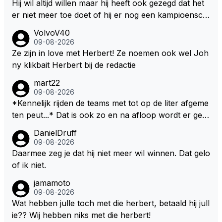
ete thee geworden.
Hij wil altijd willen maar hij heeft ook gezegd dat het
er niet meer toe doet of hij er nog een kampioensch
ap aan toevoegt. Of hij nu 4, 5 of 8 titels heeft, kamp
VolvoV40
ioen is hij al, dat zal zijn leven niet veranderen. Hij wi
09-08-2026
l in de eerste plaats races winnen met de eigen moto
Ze zijn in love met Herbert! Ze noemen ook wel Joh
r van RB. Dat zijn zijn eigen uitspraken in een van de
ny klikbait Herbert bij de redactie
talking bull podcast. Daarvoor moet het team weer d
mart22
e goede richting in gestuurd worden. Als hij perse uit
09-08-2026
was op zoveel mogelijk titels dan was hij al veel eerd
*Kennelijk rijden de teams met tot op de liter afgeme
er bij RB vertrokken.
ten peut...* Dat is ook zo en na afloop wordt er gec
ontroleerd en moet er nog minimaal 1 liter in de tank
DanielDruff
zitten. Om die reden is Vettel ooit gediskwalificeerd. J
09-08-2026
e hoort soms ook wel eens dat ze brandstoof moete
Daarmee zeg je dat hij niet meer wil winnen. Dat gelo
n sparen als de race engineer denkt dat ze die ene li
of ik niet.
ter niet gaan halen. Je zou dit ook kunnen oplossen
jamamoto
door die 1 liter te verhogen naar bijv. 5 liter en dan di
09-08-2026
e ronden achter SC niet mee te tellen. Na x ronden
Wat hebben julle toch met die herbert, betaald hij jull
SC moet er na afloop niet nog 5 maar x liter inzitten.
ie?? Wij hebben niks met die herbert!