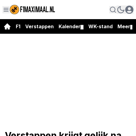
F1
Verstappen
Kalender
WK-stand
Meer
▼
▼
Verstappen krijgt gelijk na