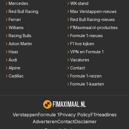
Mercedes
WK-stand
Red Bull Racing
Max Verstappen-nieuws
Ferrari
Red Bull Racing-nieuws
Williams
F1Maximaal.nl-producties
Racing Bulls
Formule 1-nieuws
Aston Martin
F1 live kijken
Haas
VPN en Formule 1
Audi
Vacatures
Alpine
Contact
Cadillac
Formule 1-reizen
Formule 1-kaarten
Verstappen
Formule 1
Privacy Policy
F1Headlines
Adverteren
Contact
Disclaimer