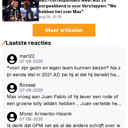
BBC-correspondent weet wat zo
zorgwekkend is voor Verstappen: "We
hebben het over Max"
aug 06, 20:35
Meer artikelen
Laatste reacties
mart22
07-08-2026
*voor zijn gezin en eigen team kunnen kiezen* Na z
ijn eerste titel in 2021 AD zei hij al dat hij bereikt had
waar hij altijd al van gedroomd had en dat alles wat d
Bosaap
aarna nog komt bonus was. Ik denk dat hij dat meen
07-08-2026
de en dat hij er nog steeds zo in staat. Nu telt voorn
Max vroeg aan Juan Pablo of hij liever een rode of
amelijk het plezier hebben in wat hij doet nog als drij
een groene lolly wilden hebben .. Juan vertelde hem
fveer. Hij heeft het ook altijd over "plezier hebben"
dat zijn voorkeur toch echt bij die rode lag .. Tijdens
Monic Armiento-Hissink
Nu, met deze auto's??? Met deze regels???
het gretig likken aan zijn rode lolly hoorde Juan toc
07-08-2026
h echt van Max dat RB hem een contract had aange
Ik denk dat GPM net als al die andere schrijft over w