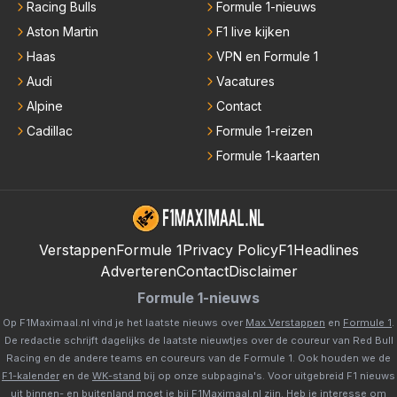
Racing Bulls
Formule 1-nieuws
Aston Martin
F1 live kijken
Haas
VPN en Formule 1
Audi
Vacatures
Alpine
Contact
Cadillac
Formule 1-reizen
Formule 1-kaarten
Verstappen
Formule 1
Privacy Policy
F1Headlines
Adverteren
Contact
Disclaimer
Formule 1-nieuws
Op F1Maximaal.nl vind je het laatste nieuws over
Max Verstappen
en
Formule 1
.
De redactie schrijft dagelijks de laatste nieuwtjes over de coureur van Red Bull
Racing en de andere teams en coureurs van de Formule 1. Ook houden we de
F1-kalender
en de
WK-stand
bij op onze subpagina's. Voor uitgebreid F1 nieuws
uit binnen- en buitenland moet je bij
F1Maximaal.nl
zijn. Heb je interesse om