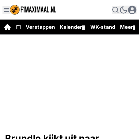
F1
Verstappen
Kalender
WK-stand
Meer
▼
▼
Brundle kijkt uit naar