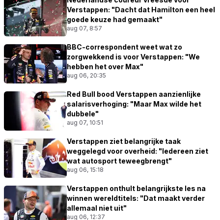
Verstappen: "Dacht dat Hamilton een heel
goede keuze had gemaakt"
aug 07, 8:57
BBC-correspondent weet wat zo
zorgwekkend is voor Verstappen: "We
hebben het over Max"
aug 06, 20:35
Red Bull bood Verstappen aanzienlijke
salarisverhoging: "Maar Max wilde het
dubbele"
aug 07, 10:51
Verstappen ziet belangrijke taak
weggelegd voor overheid: "Iedereen ziet
wat autosport teweegbrengt"
aug 06, 15:18
Verstappen onthult belangrijkste les na
winnen wereldtitels: "Dat maakt verder
allemaal niet uit"
aug 06, 12:37