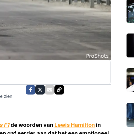
te zien
s F1
de woorden van
Lewis Hamilton
in
en gaf eerder aan dat het een emotioneel