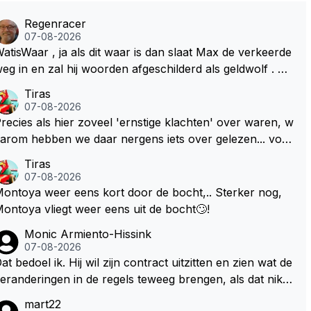
Regenracer
07-08-2026
atisWaar , ja als dit waar is dan slaat Max de verkeerde
eg in en zal hij woorden afgeschilderd als geldwolf . Hij
al daardoor van de RB president Wellicht voor een keu
Tiras
e worden gesteld .
07-08-2026
recies als hier zoveel 'ernstige klachten' over waren, w
arom hebben we daar nergens iets over gelezen... voor
ij is dit nieuw!
Tiras
07-08-2026
ontoya weer eens kort door de bocht,.. Sterker nog,
ontoya vliegt weer eens uit de bocht🙄!
Monic Armiento-Hissink
07-08-2026
at bedoel ik. Hij wil zijn contract uitzitten en zien wat de
eranderingen in de regels teweeg brengen, als dat niks
ordt valt de keuze makkelijker om voor zijn eigen team
mart22