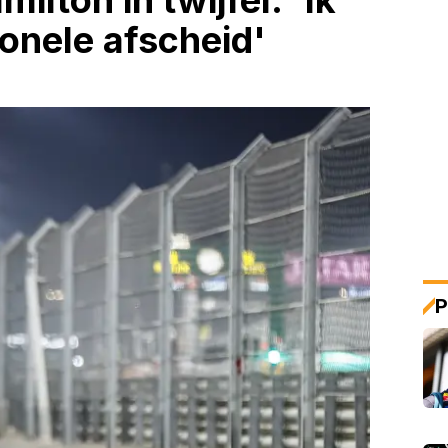
lton in twijfel: 'Ik
ionele afscheid'
P