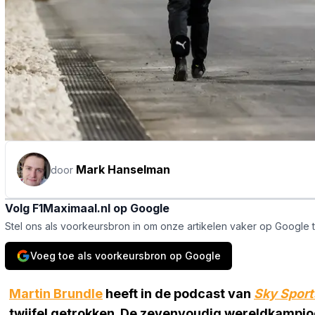
Mark Hanselman
door
Volg F1Maximaal.nl op Google
Stel ons als voorkeursbron in om onze artikelen vaker op Google 
Voeg toe als voorkeursbron op Google
Martin Brundle
heeft in de podcast van
Sky Sport
twijfel getrokken. De zevenvoudig wereldkampio