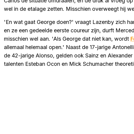
Carlos de situatie omdraaien, en de druk al vroeg op
wel in de etalage zetten. Misschien overweegt hij we
'En wat gaat George doen?' vraagt Lazenby zich hard
en ze een gedeelde eerste coureur zijn, durft Merced
misschien wel aan. 'Als George dat niet kan, wordt
F
allemaal helemaal open.' Naast de 17-jarige Antonelli,
de 42-jarige Alonso, gelden ook Sainz en Alexander 
talenten Esteban Ocon en Mick Schumacher theoreti