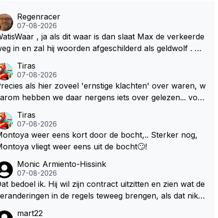
Regenracer
07-08-2026
atisWaar , ja als dit waar is dan slaat Max de verkeerde
eg in en zal hij woorden afgeschilderd als geldwolf . Hij
al daardoor van de RB president Wellicht voor een keu
Tiras
e worden gesteld .
07-08-2026
recies als hier zoveel 'ernstige klachten' over waren, w
arom hebben we daar nergens iets over gelezen... voor
ij is dit nieuw!
Tiras
07-08-2026
ontoya weer eens kort door de bocht,.. Sterker nog,
ontoya vliegt weer eens uit de bocht🙄!
Monic Armiento-Hissink
07-08-2026
at bedoel ik. Hij wil zijn contract uitzitten en zien wat de
eranderingen in de regels teweeg brengen, als dat niks
ordt valt de keuze makkelijker om voor zijn eigen team
mart22