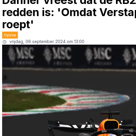
Danner vreest dat de RB2
redden is: 'Omdat Verstap
roept'
Opinie
vrijdag, 06 september 2024 om 13:00