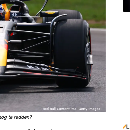
nog te redden?
L