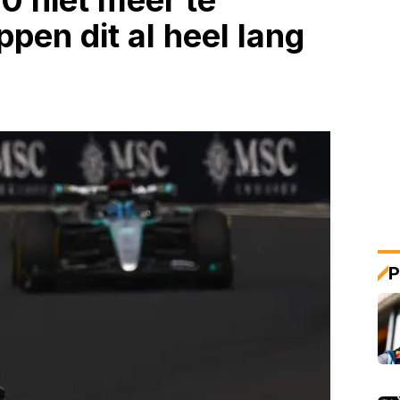
0 niet meer te
pen dit al heel lang
P