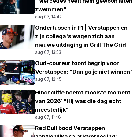
"Mercedes heeft hem gewoon laten
zwemmen"
aug 07, 14:42
Ondertussen in F1 | Verstappen en
zijn collega's wagen zich aan
nieuwe uitdaging in Grill The Grid
aug 07, 13:53
Oud-coureur toont begrip voor
Verstappen: "Dan ga je niet winnen"
aug 07, 12:45
Hinchcliffe noemt mooiste moment
van 2026: "Hij was die dag echt
meesterlijk"
aug 07, 11:48
Red Bull bood Verstappen
aanzienlijke salarisverhoging: