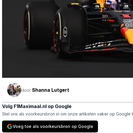
Shanna Lutgert
door
Volg F1Maximaal.nl op Google
Stel ons als voorkeursbron in om onze artikelen vaker op Google 
Voeg toe als voorkeursbron op Google