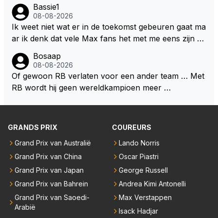
en aldus niet te kiezen voor een stukje verlenging, is
Bassie1
dat men vreest voor een brandstof tekort. Kennelijk
08-08-2026
rijden de teams met tot op de liter afgemeten peut...
Ik weet niet wat er in de toekomst gebeuren gaat ma
ar ik denk dat vele Max fans het met me eens zijn da
t als Max in de toekomst de F1 verlaat het super zou
Bosaap
zijn als Alonso samen met Max ergens in een vieren
08-08-2026
twings uur race samen in een team zouden zitten. D
Of gewoon RB verlaten voor een ander team … Met
eze 2 coureurs zouden een fantastisch affiche zijn v
RB wordt hij geen wereldkampioen meer …
oor elke langeafstands race.
GRANDS PRIX
COUREURS
Grand Prix van Australië
Lando Norris
Grand Prix van China
Oscar Piastri
Grand Prix van Japan
George Russell
Grand Prix van Bahrein
Andrea Kimi Antonelli
Grand Prix van Saoedi-
Max Verstappen
Arabië
Isack Hadjar