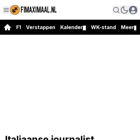
F1
Verstappen
Kalender
WK-stand
Meer
▼
▼
Italiaanse journalist