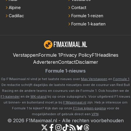
Alpine
Contact
Cadillac
Formule 1-reizen
Formule 1-kaarten
Verstappen
Formule 1
Privacy Policy
F1Headlines
Adverteren
Contact
Disclaimer
Formule 1-nieuws
Op F1Maximaal.nl vind je het laatste nieuws over
Max Verstappen
en
Formule 1
.
De redactie schrijft dagelijks de laatste nieuwtjes over de coureur van Red Bull
Racing en de andere teams en coureurs van de Formule 1. Ook houden we de
F1-kalender
en de
WK-stand
bij op onze subpagina's. Voor uitgebreid F1 nieuws
uit binnen- en buitenland moet je bij
F1Maximaal.nl
zijn. Heb je interesse om
Formule 1 te kijken? Kijk dan op onze
F1 live kijken-pagina
voor de
mogelijkheden of gebruik direct een
VPN
.
©
2026
F1Maximaal.nl
-
Alle rechten voorbehouden