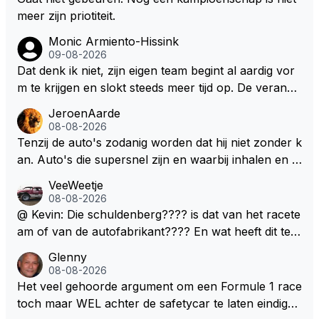
meer zijn priotiteit.
Monic Armiento-Hissink
09-08-2026
Dat denk ik niet, zijn eigen team begint al aardig vor
m te krijgen en slokt steeds meer tijd op. De verande
ringen die de komende twee jaar door gevoerd word
JeroenAarde
en zullen ben ik bang niet het gewenste effect hebb
08-08-2026
en. Mocht het wel zo zijn dan zal het 3 jaar zijn, hoo
Tenzij de auto's zodanig worden dat hij niet zonder k
guit 5 jaar maar echt niet langer. Vergeet niet, hij hee
an. Auto's die supersnel zijn en waarbij inhalen en v
ft nu een aantal races in GT3 gereden en dat heeft h
erdedigen uitdagingen zijn! Max houdt van snelheid,
VeeWeetje
em meer plezier gebracht dan de F1 op dit moment.
ronkende motoren en op de grenzen rijden van de
08-08-2026
mogelijkheden. Het ouderwetse racen waarbij de ma
@ Kevin: Die schuldenberg???? is dat van het racete
nnen en jongens verdeeld worden. Als deze auto's g
am of van de autofabrikant???? En wat heeft dit te
ebouwd worden zie ik Max het nog wel langer volho
maken met de prestaties van Newey???? En is Herb
Glenny
uden dan dat hij op dit moment beweerd. Dan kan hij
ert nu de spindoctor van newey geworden?? Eerlijk
08-08-2026
zijn talenten en uitzonderlijke klasse laten zien en he
gezegd snap ik de de kop én het artikel niet echt.
Het veel gehoorde argument om een Formule 1 race
eft daar enorm veel lol aan.
toch maar WEL achter de safetycar te laten eindigen