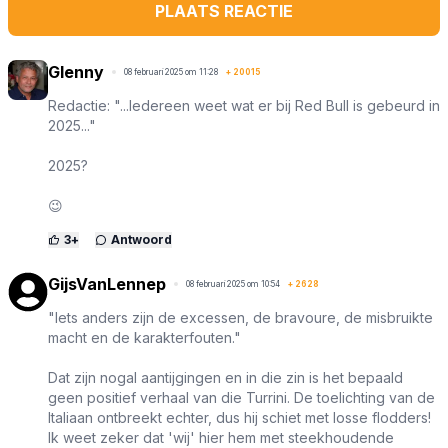
PLAATS REACTIE
Glenny
08 februari 2025 om 11:28
+
20015
Redactie: "...Iedereen weet wat er bij Red Bull is gebeurd in
2025..."
2025?
😉
3
+
Antwoord
GijsVanLennep
08 februari 2025 om 10:54
+
2628
"Iets anders zijn de excessen, de bravoure, de misbruikte
macht en de karakterfouten."
Dat zijn nogal aantijgingen en in die zin is het bepaald
geen positief verhaal van die Turrini. De toelichting van de
Italiaan ontbreekt echter, dus hij schiet met losse flodders!
Ik weet zeker dat 'wij' hier hem met steekhoudende