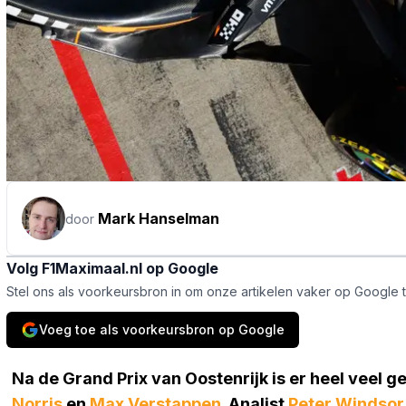
Mark Hanselman
door
Volg F1Maximaal.nl op Google
Stel ons als voorkeursbron in om onze artikelen vaker op Google 
Voeg toe als voorkeursbron op Google
Na de Grand Prix van Oostenrijk is er heel veel 
Norris
en
Max Verstappen
. Analist
Peter Windsor