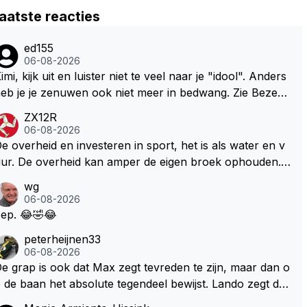
aatste reacties
ed155
06-08-2026
imi, kijk uit en luister niet te veel naar je "idool". Anders
eb je je zenuwen ook niet meer in bedwang. Zie Bezech
, Di Antonio.. misschien anders tegen Max/Marquez/Jos
ZX12R
 Veel gezelliger
06-08-2026
e overheid en investeren in sport, het is als water en v
ur. De overheid kan amper de eigen broek ophouden.
e Staat steelt liever, liefst van eigen burgers. Je kunt de
wg
taat het best vergelijken met de sheriff van Nottinghem
06-08-2026
Robin Hood) welk achter de bomen verscholen de arge
ep. 😂🤣😂
oze burger opwacht om hem/haar van zijn laatste zuur
peterheijnen33
erdiende stuiver te beroven. De Staat heeft nooit ooit m
06-08-2026
ar een stuiver in Zandvoort willen investeren en dat zal
e grap is ook dat Max zegt tevreden te zijn, maar dan o
ok nooit gebeuren. Afdragen van BTW gelden en vergu
 de baan het absolute tegendeel bewijst. Lando zegt da
ningen bij dergelijke sportievefestiviteiten MOET je dan
rentegen juist meer te willen, maar laat het dan eigenlijk