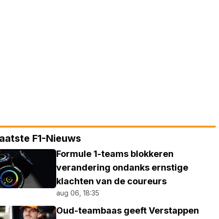
aatste F1-Nieuws
Formule 1-teams blokkeren
verandering ondanks ernstige
klachten van de coureurs
aug 06, 18:35
Oud-teambaas geeft Verstappen