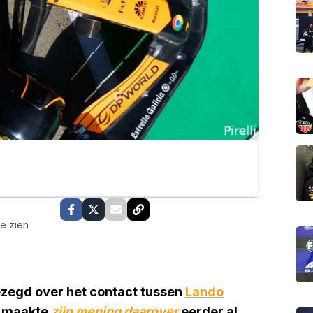
te zien
gezegd over het contact tussen
Lando
maakte
zijn mening daarover
eerder al