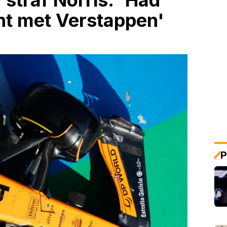
straf Norris: 'Had
ht met Verstappen'
P