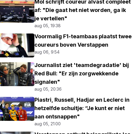
Mol schrijft coureur alvast compleet
af: "Die gaat het niet worden, ga ik
je vertellen"
aug 05, 19:38
Voormalig F1-teambaas plaatst twee
coureurs boven Verstappen
aug 06, 9:54
Journalist ziet 'teamdegradatie' bij
Red Bull: "Er zijn zorgwekkende
signalen"
aug 05, 20:36
Piastri, Russell, Hadjar en Leclerc in
hetzelfde schuitje: “Je kunt er niet
aan ontsnappen"
aug 05, 21:00