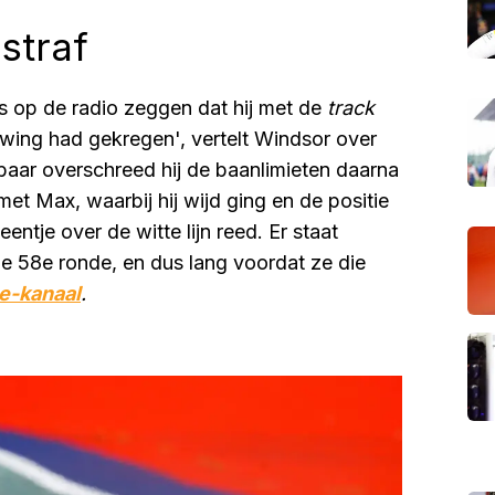
straf
s op de radio zeggen dat hij met de
track
huwing had gekregen', vertelt Windsor over
kbaar overschreed hij de baanlimieten daarna
et Max, waarbij hij wijd ging en de positie
eentje over de witte lijn reed. Er staat
 de 58e ronde, en dus lang voordat ze die
e-kanaal
.