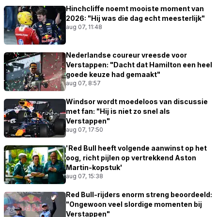
Hinchcliffe noemt mooiste moment van
2026: "Hij was die dag echt meesterlijk"
aug 07, 11:48
Nederlandse coureur vreesde voor
Verstappen: "Dacht dat Hamilton een heel
goede keuze had gemaakt"
aug 07, 8:57
Windsor wordt moedeloos van discussie
met fan: "Hij is niet zo snel als
Verstappen"
aug 07, 17:50
'Red Bull heeft volgende aanwinst op het
oog, richt pijlen op vertrekkend Aston
Martin-kopstuk'
aug 07, 15:38
Red Bull-rijders enorm streng beoordeeld:
"Ongewoon veel slordige momenten bij
Verstappen"