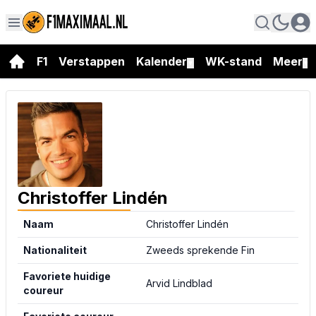
F1
Verstappen
Kalender
WK-stand
Meer
▼
▼
Christoffer Lindén
Naam
Christoffer Lindén
Nationaliteit
Zweeds sprekende Fin
Favoriete huidige
Arvid Lindblad
coureur