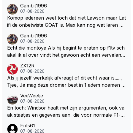
ua rotatie, baangebruik, etc. Alleen snelheid in of uit
Gambit1996
een bocht zegt helemaal niets, dus wat dat betreft h
07-08-2026
eeft hij sowieso gelijk 😂.
Komop iedereen weet toch dat niet Lawson maar Lat
ifi de onbetwiste GOAT is. Max kan nog wat leren va
n hem En iedereen maar zeggen Schumacher of Ha
Gambit1996
milton, hahahaha. Latifi pakt ze allemaal met de oge
07-08-2026
n dicht met als onbetwiste nummer 2 of GOATINES
Echt die montoya Als hij begint te praten op f1tv sch
S Lawson natuurlijk 😂😂😂😂😂
akel ik al over vindt het gewoon echt een vervelend
mannetje met zijn geblaas alsof hij het allemaal wel
ZX12R
weet 🤮🤮
07-08-2026
Als jij jezelf werkelijk afvraagt of dit echt waar is.....,
Tjee, Je mag deze dromer best in 1 adem noemen m
et bv een Hans Christian Andersen. Enorme drang n
VeeWeetje
aar voordragen uit eigen geest. Kan mij voorstellen d
07-08-2026
at je het leuk vindt sprookjes te luisteren maar heb jij
En toch: Windsor haalt met zijn argumenten, ook va
jezelf dan ook wel eens afgevraagd of de dappere b
ak staatjes en gegevens aan, die voor normale F1-fa
oswachter werkelijk Roodkapje uit de buik van de bo
ns niet te verkrijgen of te snappen zijn. Iets met "co
Frits61
ze wolff gesneden heeft?
okies made of your own dough" 🤣
07-08-2026