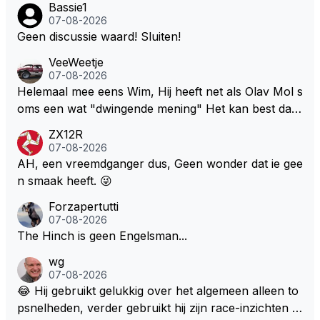
Bassie1
07-08-2026
Geen discussie waard! Sluiten!
VeeWeetje
07-08-2026
Helemaal mee eens Wim, Hij heeft net als Olav Mol s
oms een wat "dwingende mening" Het kan best dat
de fan in kwestie probeerde een vergelijkbaar gevoe
ZX12R
l bij Windsor op te roepen. Maar in een tijd zonder r
07-08-2026
aces zijn dit leuke berichtjes
AH, een vreemdganger dus, Geen wonder dat ie gee
n smaak heeft. 😜
Forzapertutti
07-08-2026
The Hinch is geen Engelsman...
wg
07-08-2026
😂 Hij gebruikt gelukkig over het algemeen alleen to
psnelheden, verder gebruikt hij zijn race-inzichten q