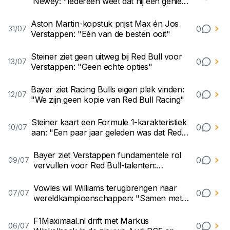
Newey: "Iedereen weet dat hij een genie
is"
Aston Martin-kopstuk prijst Max én Jos
0
31/07
Verstappen: "Eén van de besten ooit"
Steiner ziet geen uitweg bij Red Bull voor
0
13/07
Verstappen: "Geen echte opties"
Bayer ziet Racing Bulls eigen plek vinden:
0
12/07
"We zijn geen kopie van Red Bull Racing"
Steiner kaart een Formule 1-karakteristiek
0
10/07
aan: "Een paar jaar geleden was dat Red
Bull"
Bayer ziet Verstappen fundamentele rol
0
09/07
vervullen voor Red Bull-talenten:
"Referentie nodig"
Vowles wil Williams terugbrengen naar
0
07/07
wereldkampioenschappen: "Samen met
Alex en Carlos"
F1Maximaal.nl drift met Markus
0
06/07