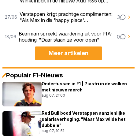
Winkelhock in de nieuwe Audi RS5 op
Silverstone
Verstappen krijgt prachtige complimenten:
3
27/06
"Als Max in die 'happy place'
terechtkomt..."
Bearman spreekt waardering uit voor FIA-
0
18/06
houding: "Daar staan ze voor open"
Meer artikelen
Populair F1-Nieuws
Ondertussen in F1 | Piastri in de wolken
met nieuwe merch
aug 07, 21:00
Red Bull bood Verstappen aanzienlijke
salarisverhoging: "Maar Max wilde het
dubbele"
aug 07, 10:51