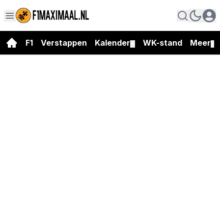
F1
Verstappen
Kalender
WK-stand
Meer
▼
▼