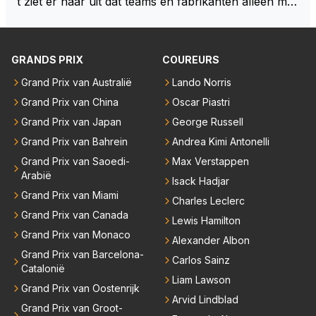
t ziet er naar uit dat teams en fabrikanten alleen ma
cht volgt deze informatie nog in de nabije toekomst?
ar naar hun eigen belang kijken en de veiligheid van
hun coureurs op de laatste plaats komt. Eigenlijk he
bben coureurs maar weinig te vertellen over hun ve
GRANDS PRIX
COUREURS
iligheid, er wordt toch niet naar ze geluisterd.
Grand Prix van Australië
Lando Norris
Grand Prix van China
Oscar Piastri
Grand Prix van Japan
George Russell
Grand Prix van Bahrein
Andrea Kimi Antonelli
Grand Prix van Saoedi-
Max Verstappen
Arabië
Isack Hadjar
Grand Prix van Miami
Charles Leclerc
Grand Prix van Canada
Lewis Hamilton
Grand Prix van Monaco
Alexander Albon
Grand Prix van Barcelona-
Carlos Sainz
Catalonië
Liam Lawson
Grand Prix van Oostenrijk
Arvid Lindblad
Grand Prix van Groot-