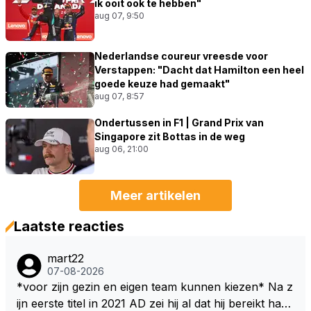
ik ooit ook te hebben"
aug 07, 9:50
Nederlandse coureur vreesde voor
Verstappen: "Dacht dat Hamilton een heel
goede keuze had gemaakt"
aug 07, 8:57
Ondertussen in F1 | Grand Prix van
Singapore zit Bottas in de weg
aug 06, 21:00
Meer artikelen
Laatste reacties
mart22
07-08-2026
*voor zijn gezin en eigen team kunnen kiezen* Na z
ijn eerste titel in 2021 AD zei hij al dat hij bereikt had