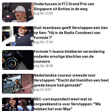
Ondertussen in F1 | Grand Prix van
Singapore zit Bottas in de weg
aug 06, 21:00
Oud-teambaas geeft Verstappen een tien
op tien: "Hij is de Nadia Comăneci van
Formule 1"
aug 06, 17:45
Formule 1-teams blokkeren verandering
ondanks ernstige klachten van de
coureurs
aug 06, 18:35
Nederlandse coureur vreesde voor
Verstappen: "Dacht dat Hamilton een heel
goede keuze had gemaakt"
aug 07, 8:57
BBC-correspondent weet wat zo
zorgwekkend is voor Verstappen: "We
hebben het over Max"