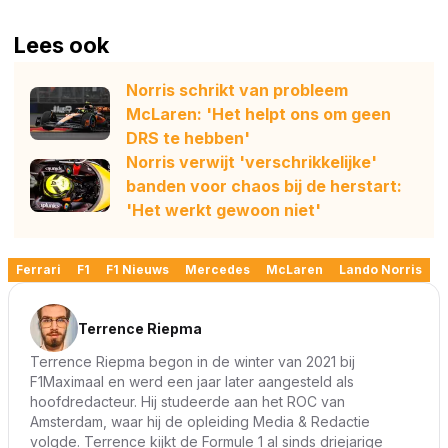
Lees ook
Norris schrikt van probleem
McLaren: 'Het helpt ons om geen
DRS te hebben'
Norris verwijt 'verschrikkelijke'
banden voor chaos bij de herstart:
'Het werkt gewoon niet'
Ferrari
F1
F1 Nieuws
Mercedes
McLaren
Lando Norris
Terrence Riepma
Terrence Riepma begon in de winter van 2021 bij
F1Maximaal en werd een jaar later aangesteld als
hoofdredacteur. Hij studeerde aan het ROC van
Amsterdam, waar hij de opleiding Media & Redactie
volgde. Terrence kijkt de Formule 1 al sinds driejarige