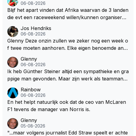
06-08-2026
Blijf het apart vinden dat Afrika waarvan de 3 landen
die evt een raceweekend willen/kunnen organiseren
heel veel honderden miljoenen gaan spenderen aan
Jos Hendriks
het opknappen van circuits en geld voor de FOM o
06-08-2026
m maar die F1 licentie binnen te halen. Dit terwijl dez
Glenny Deze onzin zullen we zeker nog een week o
e Afrikaanse landen allemaal nog steeds flink wat on
f twee moeten aanhoren. Elke eigen benoemde anali
twikkelingshulpgeld beuren.
st of presentator denkt er het zijne van te weten en
Glenny
aan het einde van het liedje zitten ze er allemaal naa
06-08-2026
st Dus glenny sterkte met deze bullshit lezen
Ik heb Günther Steiner altijd een sympathieke en gra
ppige man gevonden. Maar zijn werk als teammanag
er bij het Amerikaanse Haas F1 heeft volgens mij no
Rainbow
oit veel indruk gemaakt. Voor mij persoonlijk lijkt hij d
06-08-2026
ezelfde weg te bewandelen als analist. En dat is niet
En het helpt natuurlijk ook dat de ceo van McLaren
vanwege zijn persoonlijke Top-3. Hij blijft sympathie
F1 tevens de manager van Norris is.
k, maar zijn werk als specialistisch commentator en
Glenny
presentator bij RTL Duitsland, een televisiezender di
05-08-2026
e de Formule 1 uitzendt in Duitsland..., mwah!
"...maar volgens journalist Edd Straw speelt er achte