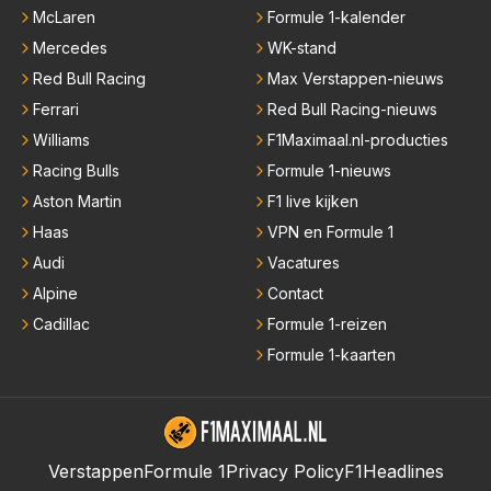
McLaren
Formule 1-kalender
Mercedes
WK-stand
Red Bull Racing
Max Verstappen-nieuws
Ferrari
Red Bull Racing-nieuws
Williams
F1Maximaal.nl-producties
Racing Bulls
Formule 1-nieuws
Aston Martin
F1 live kijken
Haas
VPN en Formule 1
Audi
Vacatures
Alpine
Contact
Cadillac
Formule 1-reizen
Formule 1-kaarten
Verstappen
Formule 1
Privacy Policy
F1Headlines