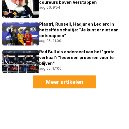
coureurs boven Verstappen
aug 06, 9:54
Piastri, Russell, Hadjar en Leclerc in
hetzelfde schuitje: “Je kunt er niet aan
ontsnappen"
aug 05, 21:00
Red Bull als onderdeel van het 'grote
verhaal': "Iedereen proberen voor te
blijven"
aug 05, 17:00
Meer artikelen