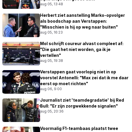
aug 05, 13:48
Herbert ziet aanstelling Marko-opvolger
als boodschap aan Verstappen:
"Misschien is hij op weg naar buiten"
aug 05, 16:23
Mol schrijft coureur alvast compleet af:
"Die gaat het niet worden, ga ik je
vertellen"
aug 05, 19:38
Verstappen gaat voorlopig niet in op
voorstel Antonelli: "Max zei dat ik me daar
eerst op moet richten"
aug 06, 9:00
Journalist ziet 'teamdegradatie' bij Red
Bull: "Er zijn zorgwekkende signalen"
aug 05, 20:36
Voormalig F1-teambaas plaatst twee