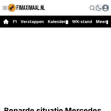
F1
Verstappen
Kalender
WK-stand
Meer
▼
▼
Benarde situatie Mercedes