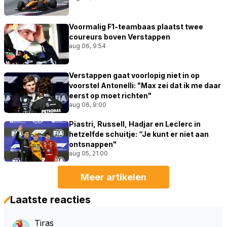
Voormalig F1-teambaas plaatst twee
coureurs boven Verstappen
aug 06, 9:54
Verstappen gaat voorlopig niet in op
voorstel Antonelli: "Max zei dat ik me daar
eerst op moet richten"
aug 06, 9:00
Piastri, Russell, Hadjar en Leclerc in
hetzelfde schuitje: “Je kunt er niet aan
ontsnappen"
aug 05, 21:00
Meer artikelen
Laatste reacties
Tiras