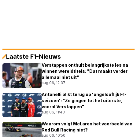
Laatste F1-Nieuws
Verstappen onthult belangrijkste les na
winnen wereldtitels: "Dat maakt verder
allemaal niet uit"
aug 06, 12:37
Antonelli blikt terug op 'ongelooflijk F1-
seizoen': "Ze gingen tot het uiterste,
vooral Verstappen"
aug 06, 11:43
Waarom volgt McLaren het voorbeeld van
Red Bull Racing niet?
aug 06, 10:50