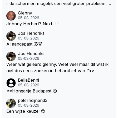
r de schermen mogelijk een veel groter probleem..."
Ik weet het, ik zou er onderhand toch een beetje teg
Glenny
en moeten kunnen! Sh.t, helaas... Pfff.
05-08-2026
Johnny Herbert? Next...!!!
Jos Hendriks
05-08-2026
Al aangepast 🤣🤣
Jos Hendriks
05-08-2026
Weer wat geleerd glenny. Weet veel maar dit wist ik
niet dus eens zoeken in het archief van f1rv
BellaBenni
05-08-2026
**Hongarije Budapest 😅
peterheijnen33
05-08-2026
Een wijze keuze! 😋