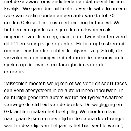
met deze zware omstandigheden en dat neemt hij hen
kwalijk. 'We gaan drie millimeter over de witte lijn in een
race van zestig ronden en een auto van 65 tot 70
graden Celsius. Dat frustreert me nog het meest. We
hebben een goede race gereden en kwamen als
negende over de streep, maar door twee straffen werd
dit P11 en kreeg ik geen punten. Het is erg frustrerend
om met lege handen achter te blijven', zegt Stroll, die
vervolgens een suggestie doet om in de toekomst in te
spelen op de zware omstandigheden voor de
coureurs.
'Misschien moeten we kijken of we voor dit soort races
een ventilatiesysteem in de auto kunnen inbouwen. In
de huidige generatie auto's wordt het fysiek zwaarder
vanwege de stijfheid van de bolides. De wegligging en
G-krachten maken het heel pittig. We moeten daar
naar gaan kijken en meer tijd in de sauna doorbrengen,
want in deze tijd van het jaar is het hier veel te warm',