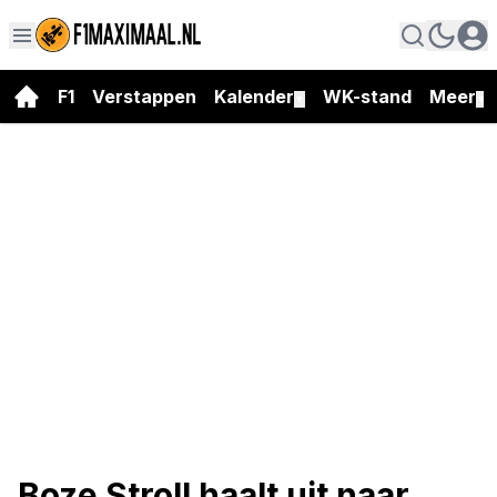
F1
Verstappen
Kalender
WK-stand
Meer
▼
▼
Boze Stroll haalt uit naar