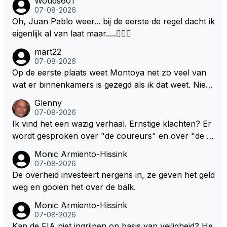
Wouds601
07-08-2026
Oh, Juan Pablo weer... bij de eerste de regel dacht ik
eigenlijk al van laat maar.....🤦🏻‍♂️
mart22
07-08-2026
Op de eerste plaats weet Montoya net zo veel van
wat er binnenkamers is gezegd als ik dat weet. Niets
dus. Dus de uitspraak "we willen eigenlijk het dubbel
Glenny
e!" is gewoon uit zijn dikke duim gezogen. Daarnaast
07-08-2026
heb ik Max en co nooit iets anders horen zeggen da
Ik vind het een wazig verhaal. Ernstige klachten? Er
n "we hebben een contract tot en met 2028" Ik sna
wordt gesproken over "de coureurs" en over "de te
p dat RBR een verlenging van dat contract wil want
ams" zonder dat op enig manier duidelijk wordt gem
Monic Armiento-Hissink
dat maakt sponsorcontracten een stuk makkelijker
aakt hoe deze standpunten c.q. opvattingen zijn ver
07-08-2026
maar ik snap nog beter dat Max voor zichzelf geen
deeld. Ik bedoel, hoeveel coureurs, 2, 8 of meer? E
De overheid investeert nergens in, ze geven het geld
enkele deur wil dichtgooien, zeker niet met deze "tr
n hoeveel en welke teams? De coureurs hebben er
weg en gooien het over de balk.
ut" auto's. Als laatste denk ik dat Max donders goed
nstige klachten. Oh ja, welke? Teams vrezen een na
Monic Armiento-Hissink
weet hoe bij andere teams de hazen lopen en wat hij
deel. Oh ja, welke? Het enige dat concreet is, is de m
07-08-2026
nu heeft bij Red Bull. Dat het gras niet overal even g
edewerking van Pirelli. In mijn ogen wordt het daard
Kan de FIA niet ingrijpen op basis van veiligheid? He