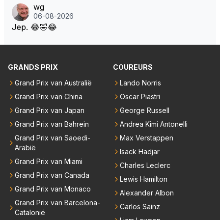
ouden. De Staat steelt liever, liefst van eigen burger
wg
s. Je kunt de Staat het best vergelijken met de sherif
06-08-2026
f van Nottinghem (Robin Hood) welk achter de bom
Jep. 😂🤣😂
en verscholen de argeloze burger opwacht om he
m/haar van zijn laatste zuurverdiende stuiver te ber
oven. De Staat heeft nooit ooit maar een stuiver in Z
GRANDS PRIX
COUREURS
andvoort willen investeren en dat zal ook nooit gebe
uren. Afdragen van BTW gelden en vergunningen bi
Grand Prix van Australië
Lando Norris
j dergelijke sportievefestiviteiten MOET je dan weer
Grand Prix van China
Oscar Piastri
wel afstaan, de parasiet.
Grand Prix van Japan
George Russell
Grand Prix van Bahrein
Andrea Kimi Antonelli
Grand Prix van Saoedi-
Max Verstappen
Arabië
Isack Hadjar
Grand Prix van Miami
Charles Leclerc
Grand Prix van Canada
Lewis Hamilton
Grand Prix van Monaco
Alexander Albon
Grand Prix van Barcelona-
Carlos Sainz
Catalonië