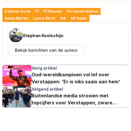
Esteban Ocon
F1
F1 Nieuws
Fernando Alonso
Aston Martin
Lance Stroll
FIA
GP Qatar
Stephan Koolschijn
Bekijk berichten van de auteur
Vorig artikel
Oud-wereldkampioen vol lof over
Verstappen: 'Er is niks saais aan hem'
Volgend artikel
Buitenlandse media strooien met
topcijfers voor Verstappen, zware
onvoldoende voor Hamilton in Engeland