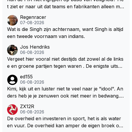
roen is hoef je hem niet te vertellen.
oor lastig om de juiste context te bepalen. Maar welli
t ziet er naar uit dat teams en fabrikanten alleen ma
cht volgt deze informatie nog in de nabije toekomst?
ar naar hun eigen belang kijken en de veiligheid van
Regenracer
hun coureurs op de laatste plaats komt. Eigenlijk he
07-08-2026
bben coureurs maar weinig te vertellen over hun ve
Wat is die Singh zijn achternaam, want Singh is altijd
iligheid, er wordt toch niet naar ze geluisterd.
een tweede voornaam van indians.
Jos Hendriks
06-08-2026
Vergeet hier vooral niet destijds dat zowel al de links
e en groene partijen tegen waren . De enigste uitspr
aak van een groenlinkse daarnaast bouw er een dak
ed155
over dan kunnen ze hun eigen uitlaat gassen inade
06-08-2026
men maar niet wetende was dat de F1 motor schone
Kimi, kijk uit en luister niet te veel naar je "idool". An
r is dan een normale auto. Dus denk echt niet dat de
ders heb je je zenuwen ook niet meer in bedwang. Zi
ze groene/wollen regering hier de F1 talenten of kar
e Bezechi, Di Antonio.. misschien anders tegen Max/
ZX12R
ters zullen steunen laat staan om een euro in het cir
Marquez/Jos ? Veel gezelliger
06-08-2026
cuit Zandvoort te steken
De overheid en investeren in sport, het is als water
en vuur. De overheid kan amper de eigen broek oph