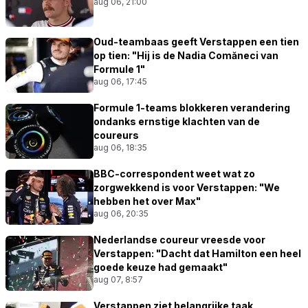
aug 06, 21:00
Oud-teambaas geeft Verstappen een tien
op tien: "Hij is de Nadia Comăneci van
Formule 1"
aug 06, 17:45
Formule 1-teams blokkeren verandering
ondanks ernstige klachten van de
coureurs
aug 06, 18:35
BBC-correspondent weet wat zo
zorgwekkend is voor Verstappen: "We
hebben het over Max"
aug 06, 20:35
Nederlandse coureur vreesde voor
Verstappen: "Dacht dat Hamilton een heel
goede keuze had gemaakt"
aug 07, 8:57
Verstappen ziet belangrijke taak