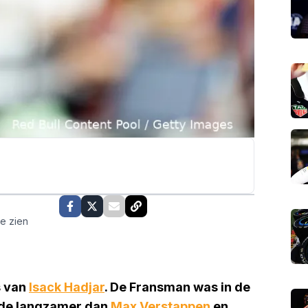
te zien
s van
Isack Hadjar
. De Fransman was in de
ende langzamer dan
Max Verstappen
en