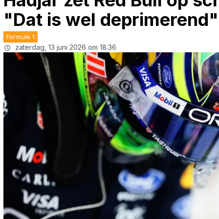
Hadjar zet Red Bull op sc
"Dat is wel deprimerend"
Formule 1
zaterdag, 13 juni 2026 om 18:36