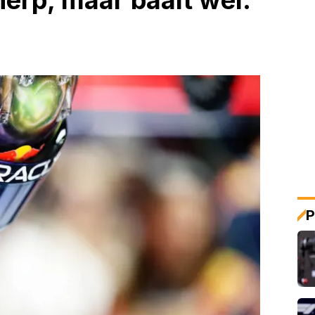
herp, maar baalt wel:
P