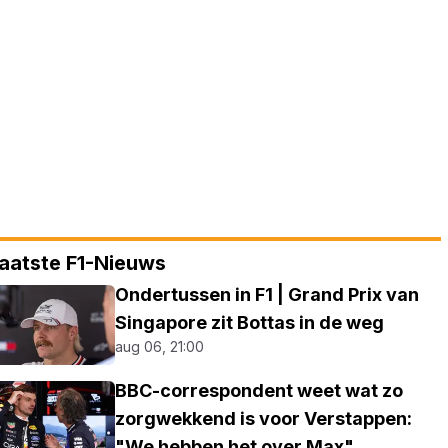
aatste F1-Nieuws
Ondertussen in F1 | Grand Prix van
Singapore zit Bottas in de weg
aug 06, 21:00
BBC-correspondent weet wat zo
zorgwekkend is voor Verstappen:
"We hebben het over Max"