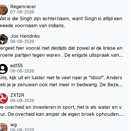
Regenracer
07-08-2026
at is die Singh zijn achternaam, want Singh is altijd een
weede voornaam van indians.
Jos Hendriks
06-08-2026
ergeet hier vooral niet destijds dat zowel al de linkse en
roene partijen tegen waren . De enigste uitspraak van e
n groenlinkse daarnaast bouw er een dak over dan kun
ed155
en ze hun eigen uitlaat gassen inademen maar niet wet
06-08-2026
nde was dat de F1 motor schoner is dan een normale a
imi, kijk uit en luister niet te veel naar je "idool". Anders
to. Dus denk echt niet dat deze groene/wollen regering
eb je je zenuwen ook niet meer in bedwang. Zie Bezech
ier de F1 talenten of karters zullen steunen laat staan o
, Di Antonio.. misschien anders tegen Max/Marquez/Jos
ZX12R
m een euro in het circuit Zandvoort te steken
 Veel gezelliger
06-08-2026
e overheid en investeren in sport, het is als water en v
ur. De overheid kan amper de eigen broek ophouden.
e Staat steelt liever, liefst van eigen burgers. Je kunt de
wg
taat het best vergelijken met de sheriff van Nottinghem
06-08-2026