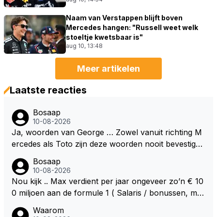
Naam van Verstappen blijft boven
Mercedes hangen: "Russell weet welk
stoeltje kwetsbaar is"
aug 10, 13:48
Meer artikelen
Laatste reacties
Bosaap
10-08-2026
Ja, woorden van George … Zowel vanuit richting M
ercedes als Toto zijn deze woorden nooit bevestigd
m.a.w. is nergens nog bevestigd dat George volgend
Bosaap
jaar bij Mercedes rijdt … Dit geldt trouwens ook voor
10-08-2026
RB en Max .. Ook daar is zowel door Max als door R
Nou kijk .. Max verdient per jaar ongeveer zo’n € 10
B nog niet bevestigd dat Max daar in 2027 rijdt … Je
0 miljoen aan de formule 1 ( Salaris / bonussen, mer
kunt je dus afvragen waarom dit zo is … 🤔🤔🤔
chendise ) Dat is best veel geld / inkomen om daar o
Waarom
p je 28e afstand van te doen .. Zeker ook als je bede