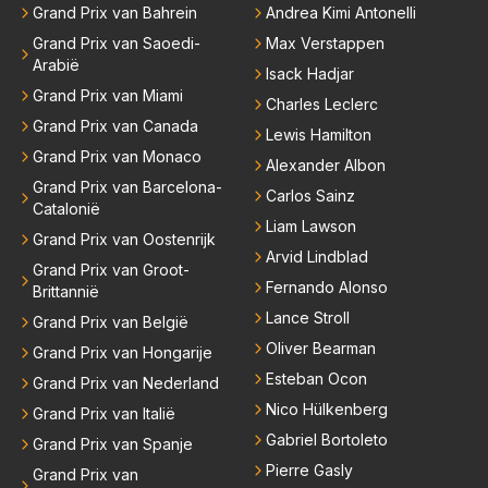
Russell. Hij zal het dus tegen een heel peloton coure
Grand Prix van Bahrein
Andrea Kimi Antonelli
urs moeten opnemen. Met zijn instelling…, ik geloof
Grand Prix van Saoedi-
Max Verstappen
er niet in.
Arabië
Isack Hadjar
Grand Prix van Miami
Charles Leclerc
Grand Prix van Canada
Lewis Hamilton
Grand Prix van Monaco
Alexander Albon
Grand Prix van Barcelona-
Carlos Sainz
Catalonië
Liam Lawson
Grand Prix van Oostenrijk
Arvid Lindblad
Grand Prix van Groot-
Fernando Alonso
Brittannië
Lance Stroll
Grand Prix van België
Oliver Bearman
Grand Prix van Hongarije
Esteban Ocon
Grand Prix van Nederland
Nico Hülkenberg
Grand Prix van Italië
Gabriel Bortoleto
Grand Prix van Spanje
Pierre Gasly
Grand Prix van