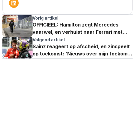
Vorig artikel
OFFICIEEL: Hamilton zegt Mercedes
vaarwel, en verhuist naar Ferrari met
meerjarig contract
Volgend artikel
Sainz reageert op afscheid, en zinspeelt
op toekomst: 'Nieuws over mijn toekomst
zal op termijn volgen'