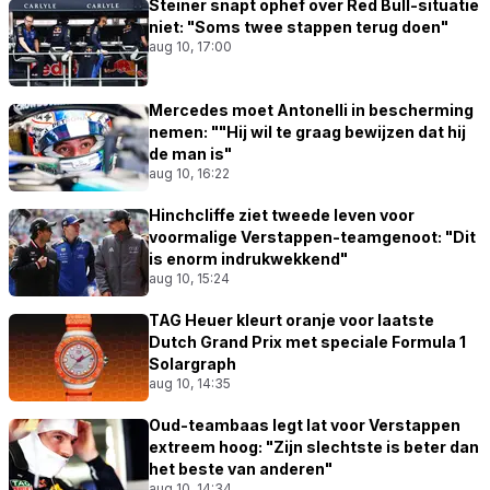
Steiner snapt ophef over Red Bull-situatie
niet: "Soms twee stappen terug doen"
aug 10, 17:00
Mercedes moet Antonelli in bescherming
nemen: ""Hij wil te graag bewijzen dat hij
de man is"
aug 10, 16:22
Hinchcliffe ziet tweede leven voor
voormalige Verstappen-teamgenoot: "Dit
is enorm indrukwekkend"
aug 10, 15:24
TAG Heuer kleurt oranje voor laatste
Dutch Grand Prix met speciale Formula 1
Solargraph
aug 10, 14:35
Oud-teambaas legt lat voor Verstappen
extreem hoog: "Zijn slechtste is beter dan
het beste van anderen"
aug 10, 14:34