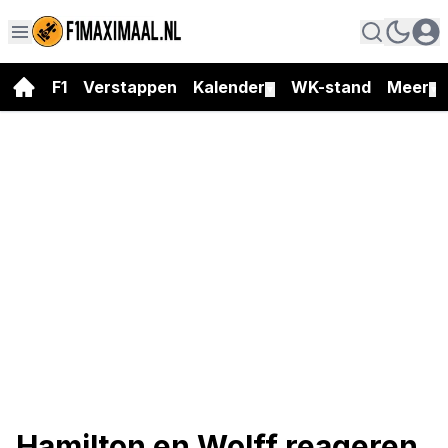
F1
Verstappen
Kalender
WK-stand
Meer
▼
▼
Hamilton en Wolff reageren