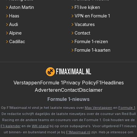
Aston Martin
F1 live kijken
Haas
VPN en Formule 1
Audi
Vacatures
Alpine
Contact
Cadillac
Formule 1-reizen
Formule 1-kaarten
Verstappen
Formule 1
Privacy Policy
F1Headlines
Adverteren
Contact
Disclaimer
Formule 1-nieuws
Op F1Maximaal.nl vind je het laatste nieuws over
Max Verstappen
en
Formule 1
.
De redactie schrijft dagelijks de laatste nieuwtjes over de coureur van Red Bull
Racing en de andere teams en coureurs van de Formule 1. Ook houden we de
F1-kalender
en de
WK-stand
bij op onze subpagina's. Voor uitgebreid F1 nieuws
uit binnen- en buitenland moet je bij
F1Maximaal.nl
zijn. Heb je interesse om