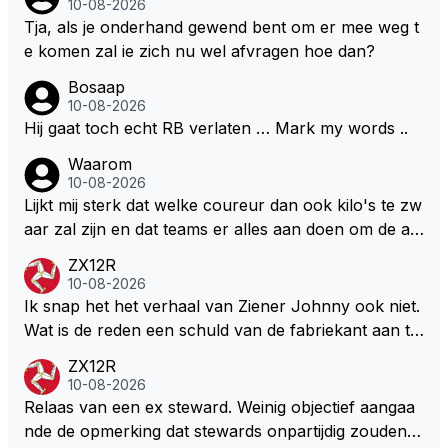
10-08-2026
nkt dat het runnen van een raceteam en kansen bie
Tja, als je onderhand gewend bent om er mee weg t
den aan talentvolle coureurs behoorlijk wat geld kos
e komen zal ie zich nu wel afvragen hoe dan?
t … Persoonlijk denk ik dus dat Max voorlopig de F1
Bosaap
nog niet verlaat .. Wel denk ik dat Max niet iemand is
10-08-2026
die nu nog, met al zijn ervaring, te lang in een auto
Hij gaat toch echt RB verlaten … Mark my words ..
wil blijven rijden die niet echt mee kan doen voor de
Waarom
hoofdprijzen .. Zijn geduld raakt op, zijn loyaliteit ook
10-08-2026
.. Persoonlijk denk ik dat hij nu echt op een tweespr
Lijkt mij sterk dat welke coureur dan ook kilo's te zw
ong zit en alles aan het overwegen is om een juiste
aar zal zijn en dat teams er alles aan doen om de au
keuze te maken .. Daarbij staat het echt niet vast dat
to zo licht mogelijk te maken. Zeker met de kwalificat
zijn keuze RB zal zijn … Persoonlijk denk ik dat het v
ZX12R
ie waar ze zelfs elke liter brandstof achterwege late
10-08-2026
oor Max maar ook voor ons als fans heel goed zal
n als dat kan. Dat er na de zomerstop een kilootje er
Ik snap het het verhaal van Ziener Johnny ook niet.
zijn dat Max uit die veilige vissekom stapt en een nie
bij zit kan natuurlijk.
Wat is de reden een schuld van de fabriekant aan te
uw fris avontuur aangaat elders …
halen???? Het gaat hier over het raceteam en niet d
ZX12R
e hoe de fabriekant van straat auto's ervoor staat.
10-08-2026
Relaas van een ex steward. Weinig objectief aangaa
nde de opmerking dat stewards onpartijdig zouden zi