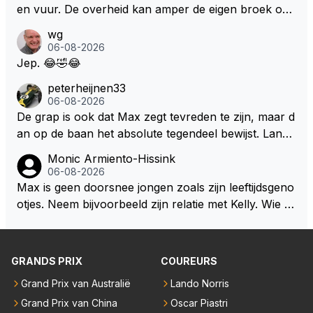
en vuur. De overheid kan amper de eigen broek oph
ouden. De Staat steelt liever, liefst van eigen burger
wg
s. Je kunt de Staat het best vergelijken met de sherif
06-08-2026
f van Nottinghem (Robin Hood) welk achter de bom
Jep. 😂🤣😂
en verscholen de argeloze burger opwacht om he
peterheijnen33
m/haar van zijn laatste zuurverdiende stuiver te ber
06-08-2026
oven. De Staat heeft nooit ooit maar een stuiver in Z
De grap is ook dat Max zegt tevreden te zijn, maar d
andvoort willen investeren en dat zal ook nooit gebe
an op de baan het absolute tegendeel bewijst. Lando
uren. Afdragen van BTW gelden en vergunningen bi
zegt daarentegen juist meer te willen, maar laat het
Monic Armiento-Hissink
j dergelijke sportievefestiviteiten MOET je dan weer
dan eigenlijk niet echt zien. ;)
06-08-2026
wel afstaan, de parasiet.
Max is geen doorsnee jongen zoals zijn leeftijdsgeno
otjes. Neem bijvoorbeeld zijn relatie met Kelly. Wie g
aat er een relatie aan met een vrouw die toch wat ja
artjes ouder is en al een kleine heeft van een voorm
alig RB-lid op de leeftijd van 23 jaar? Hij doet dingen
GRANDS PRIX
COUREURS
die leeftijdsgenootjes niet doen en blijft toch heel gew
Grand Prix van Australië
Lando Norris
oon. Ieder jaar is er in Hongarije een uitje voor zijn t
Grand Prix van China
Oscar Piastri
eam. Op 28-jarige leeftijd is hij al eigenaar van een su