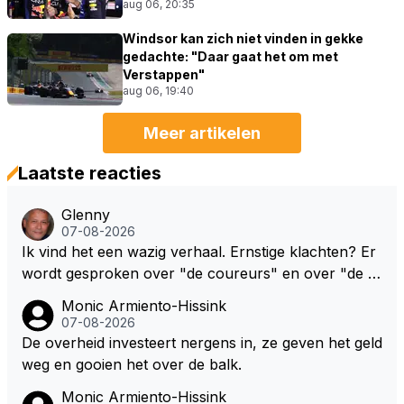
aug 06, 20:35
Windsor kan zich niet vinden in gekke
gedachte: "Daar gaat het om met
Verstappen"
aug 06, 19:40
Meer artikelen
Laatste reacties
Glenny
07-08-2026
Ik vind het een wazig verhaal. Ernstige klachten? Er
wordt gesproken over "de coureurs" en over "de te
ams" zonder dat op enig manier duidelijk wordt gem
Monic Armiento-Hissink
aakt hoe deze standpunten c.q. opvattingen zijn ver
07-08-2026
deeld. Ik bedoel, hoeveel coureurs, 2, 8 of meer? E
De overheid investeert nergens in, ze geven het geld
n hoeveel en welke teams? De coureurs hebben er
weg en gooien het over de balk.
nstige klachten. Oh ja, welke? Teams vrezen een na
Monic Armiento-Hissink
deel. Oh ja, welke? Het enige dat concreet is, is de m