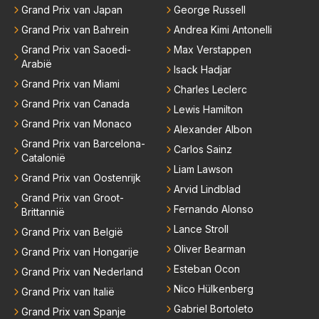
ccesvol raceteam. Hij is niet alleen speciaal in de aut
Grand Prix van Japan
George Russell
o maar ook daarbuiten.
Grand Prix van Bahrein
Andrea Kimi Antonelli
Grand Prix van Saoedi-
Max Verstappen
Arabië
Isack Hadjar
Grand Prix van Miami
Charles Leclerc
Grand Prix van Canada
Lewis Hamilton
Grand Prix van Monaco
Alexander Albon
Grand Prix van Barcelona-
Carlos Sainz
Catalonië
Liam Lawson
Grand Prix van Oostenrijk
Arvid Lindblad
Grand Prix van Groot-
Fernando Alonso
Brittannië
Lance Stroll
Grand Prix van België
Oliver Bearman
Grand Prix van Hongarije
Esteban Ocon
Grand Prix van Nederland
Nico Hülkenberg
Grand Prix van Italië
Gabriel Bortoleto
Grand Prix van Spanje