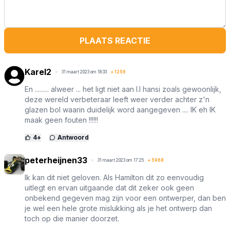
PLAATS REACTIE
Karel2
31 maart 2023 om 18:33
+
1256
En ......... alweer ... het ligt niet aan l.l hansi zoals gewoonlijk,
deze wereld verbeteraar leeft weer verder achter z'n
glazen bol waarin duidelijk word aangegeven .... IK eh IK
maak geen fouten !!!!!!
4
+
Antwoord
peterheijnen33
31 maart 2023 om 17:25
+
5968
Ik kan dit niet geloven. Als Hamilton dit zo eenvoudig
uitlegt en ervan uitgaande dat dit zeker ook geen
onbekend gegeven mag zijn voor een ontwerper, dan ben
je wel een hele grote mislukking als je het ontwerp dan
toch op die manier doorzet.