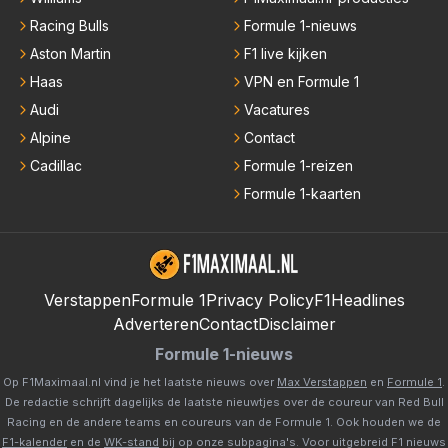
Racing Bulls
Formule 1-nieuws
Aston Martin
F1 live kijken
Haas
VPN en Formule 1
Audi
Vacatures
Alpine
Contact
Cadillac
Formule 1-reizen
Formule 1-kaarten
Verstappen
Formule 1
Privacy Policy
F1Headlines
Adverteren
Contact
Disclaimer
Formule 1-nieuws
Op F1Maximaal.nl vind je het laatste nieuws over
Max Verstappen
en
Formule 1
.
De redactie schrijft dagelijks de laatste nieuwtjes over de coureur van Red Bull
Racing en de andere teams en coureurs van de Formule 1. Ook houden we de
F1-kalender
en de
WK-stand
bij op onze subpagina's. Voor uitgebreid F1 nieuws