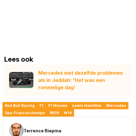
Lees ook
Mercedes met dezelfde problemen
als in Jeddah: 'Het was een
rommelige dag'
Red Bull Racing
F1
F1 Nieuws
Lewis Hamilton
Mercedes
Spa-Francorchamps
RB19
W14
Terrence Riepma