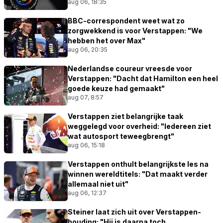
aug 06, 18:35
BBC-correspondent weet wat zo
zorgwekkend is voor Verstappen: "We
hebben het over Max"
aug 06, 20:35
Nederlandse coureur vreesde voor
Verstappen: "Dacht dat Hamilton een heel
goede keuze had gemaakt"
aug 07, 8:57
Verstappen ziet belangrijke taak
weggelegd voor overheid: "Iedereen ziet
wat autosport teweegbrengt"
aug 06, 15:18
Verstappen onthult belangrijkste les na
winnen wereldtitels: "Dat maakt verder
allemaal niet uit"
aug 06, 12:37
Steiner laat zich uit over Verstappen-
houding: "Hij is daarna toch