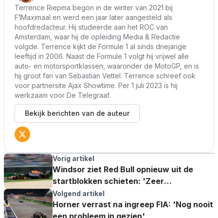
Terrence Riepma begon in de winter van 2021 bij
F1Maximaal en werd een jaar later aangesteld als
hoofdredacteur. Hij studeerde aan het ROC van
Amsterdam, waar hij de opleiding Media & Redactie
volgde. Terrence kijkt de Formule 1 al sinds driejarige
leeftijd in 2006. Naast de Formule 1 volgt hij vrijwel alle
auto- en motorsportklassen, waaronder de MotoGP, en is
hij groot fan van Sebastian Vettel. Terrence schreef ook
voor partnersite Ajax Showtime. Per 1 juli 2023 is hij
werkzaam voor De Telegraaf.
Bekijk berichten van de auteur
Vorig artikel
Windsor ziet Red Bull opnieuw uit de
startblokken schieten: 'Zeer
indrukwekkend'
Volgend artikel
Horner verrast na ingreep FIA: 'Nog nooit
een probleem in gezien'