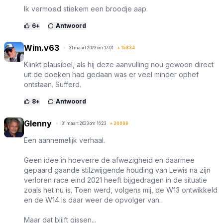
Ik vermoed stiekem een broodje aap.
6
+
Antwoord
Wim.v63
31 maart 2023 om 17:01
+
15834
Klinkt plausibel, als hij deze aanvulling nou gewoon direct
uit de doeken had gedaan was er veel minder ophef
ontstaan. Sufferd.
8
+
Antwoord
Glenny
31 maart 2023 om 16:23
+
20009
Een aannemelijk verhaal.
Geen idee in hoeverre de afwezigheid en daarmee
gepaard gaande stilzwijgende houding van Lewis na zijn
verloren race eind 2021 heeft bijgedragen in de situatie
zoals het nu is. Toen werd, volgens mij, de W13 ontwikkeld
en de W14 is daar weer de opvolger van.
Maar dat blijft gissen...