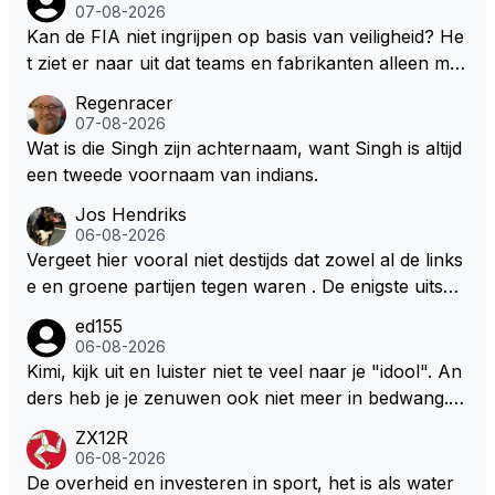
07-08-2026
edewerking van Pirelli. In mijn ogen wordt het daard
Kan de FIA niet ingrijpen op basis van veiligheid? He
oor lastig om de juiste context te bepalen. Maar welli
t ziet er naar uit dat teams en fabrikanten alleen ma
cht volgt deze informatie nog in de nabije toekomst?
ar naar hun eigen belang kijken en de veiligheid van
Regenracer
hun coureurs op de laatste plaats komt. Eigenlijk he
07-08-2026
bben coureurs maar weinig te vertellen over hun ve
Wat is die Singh zijn achternaam, want Singh is altijd
iligheid, er wordt toch niet naar ze geluisterd.
een tweede voornaam van indians.
Jos Hendriks
06-08-2026
Vergeet hier vooral niet destijds dat zowel al de links
e en groene partijen tegen waren . De enigste uitspr
aak van een groenlinkse daarnaast bouw er een dak
ed155
over dan kunnen ze hun eigen uitlaat gassen inade
06-08-2026
men maar niet wetende was dat de F1 motor schone
Kimi, kijk uit en luister niet te veel naar je "idool". An
r is dan een normale auto. Dus denk echt niet dat de
ders heb je je zenuwen ook niet meer in bedwang. Zi
ze groene/wollen regering hier de F1 talenten of kar
e Bezechi, Di Antonio.. misschien anders tegen Max/
ZX12R
ters zullen steunen laat staan om een euro in het cir
Marquez/Jos ? Veel gezelliger
06-08-2026
cuit Zandvoort te steken
De overheid en investeren in sport, het is als water