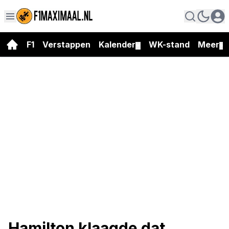
F1
Verstappen
Kalender
WK-stand
Meer
▼
▼
Hamilton klaagde dat