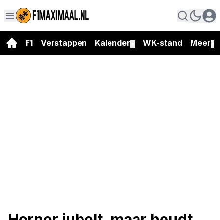
F1
Verstappen
Kalender
WK-stand
Meer
▼
▼
Horner jubelt, maar houdt