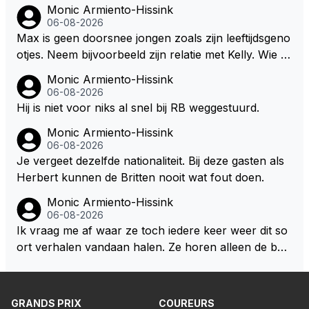
zegt daarentegen juist meer te willen, maar laat het
Monic Armiento-Hissink
j dergelijke sportievefestiviteiten MOET je dan weer
dan eigenlijk niet echt zien. ;)
06-08-2026
wel afstaan, de parasiet.
Max is geen doorsnee jongen zoals zijn leeftijdsgeno
otjes. Neem bijvoorbeeld zijn relatie met Kelly. Wie g
aat er een relatie aan met een vrouw die toch wat ja
Monic Armiento-Hissink
artjes ouder is en al een kleine heeft van een voorm
06-08-2026
alig RB-lid op de leeftijd van 23 jaar? Hij doet dingen
Hij is niet voor niks al snel bij RB weggestuurd.
die leeftijdsgenootjes niet doen en blijft toch heel gew
Monic Armiento-Hissink
oon. Ieder jaar is er in Hongarije een uitje voor zijn t
06-08-2026
eam. Op 28-jarige leeftijd is hij al eigenaar van een su
Je vergeet dezelfde nationaliteit. Bij deze gasten als
ccesvol raceteam. Hij is niet alleen speciaal in de aut
Herbert kunnen de Britten nooit wat fout doen.
o maar ook daarbuiten.
Monic Armiento-Hissink
06-08-2026
Ik vraag me af waar ze toch iedere keer weer dit so
ort verhalen vandaan halen. Ze horen alleen de boa
rdradio's en interviews van Max, die uitgezonden en
gedaan worden als ie nog vol adrenaline zit, maar ni
emand weet wat er zich afspeelt achter gesloten de
GRANDS PRIX
COUREURS