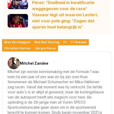
Pérez: 'Snelheid in kwalificatie
weggegeven voor de race'
Vasseur legt uit waarom Leclerc
niet voor pole ging: 'Zagen dat
sparen heel belangrijk is'
Max Verstappen
Red Bull Racing
F1
F1 Nieuws
Christian Horner
Sergio Pérez
Mitchel Zandee
Mitchel zijn eerste kennismaking met de Formule 1 was
toen hij een jaar of zes was en bij zijn oom thuis
fenomenen als Michael Schumacher en Mika Häkkinen
zag racen. Vanaf dat moment was hij verkocht. De liefde
voor auto's is er altijd al geweest, maar de koningsklasse
van de autosport heeft iets magisch voor hem. Als
opleiding is de 26-jarige man uit Vuren SPECO
Sportcommunicatie gaan doen om in de sportwereld
terecht te kunnen komen. Sinds begin november 2021 is