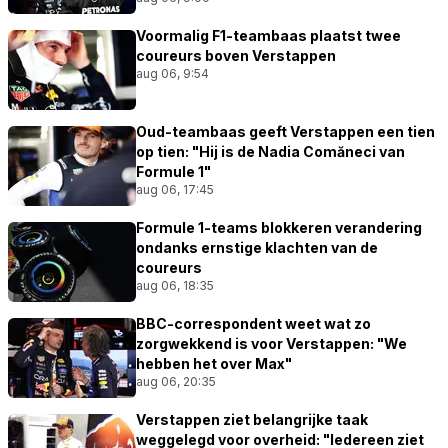
Voormalig F1-teambaas plaatst twee
coureurs boven Verstappen
aug 06, 9:54
Oud-teambaas geeft Verstappen een tien
op tien: "Hij is de Nadia Comăneci van
Formule 1"
aug 06, 17:45
Formule 1-teams blokkeren verandering
ondanks ernstige klachten van de
coureurs
aug 06, 18:35
BBC-correspondent weet wat zo
zorgwekkend is voor Verstappen: "We
hebben het over Max"
aug 06, 20:35
Verstappen ziet belangrijke taak
weggelegd voor overheid: "Iedereen ziet