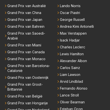
uren. Bovendien werken er 2000 man bij RB en niet
Grand Prix van Australië
Lando Norris
iedereen is vertrokken. Dat er nu een paar jaar acht
Grand Prix van China
Oscar Piastri
er elkaar mensen een andere uitdagingen zoeken of
niet meer in de F1 willen werken is niet zo gek als de
Grand Prix van Japan
George Russell
meesten van hen al sinds dat RB hun intrede deed a
Grand Prix van Bahrein
Andrea Kimi Antonelli
anwezig waren. De mensen die nu een aantal van di
Grand Prix van Saoedi-
Max Verstappen
e lege plaatsen op gaan vullen hebben ook al jaren
Arabië
Isack Hadjar
binnen RB gewerkt en zijn voor Max geen vreemde
Grand Prix van Miami
Charles Leclerc
n meer. Ook andere teams verliezen mensen. Er wo
Grand Prix van Canada
Lewis Hamilton
rdt teveel drama van gemaakt.
Grand Prix van Monaco
Alexander Albon
Grand Prix van Barcelona-
Carlos Sainz
Catalonië
Liam Lawson
Grand Prix van Oostenrijk
Arvid Lindblad
Grand Prix van Groot-
Fernando Alonso
Brittannië
Lance Stroll
Grand Prix van België
Oliver Bearman
Grand Prix van Hongarije
Esteban Ocon
Grand Prix van Nederland