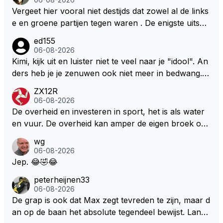
Vergeet hier vooral niet destijds dat zowel al de links
e en groene partijen tegen waren . De enigste uitspr
aak van een groenlinkse daarnaast bouw er een dak
ed155
over dan kunnen ze hun eigen uitlaat gassen inade
06-08-2026
men maar niet wetende was dat de F1 motor schone
Kimi, kijk uit en luister niet te veel naar je "idool". An
r is dan een normale auto. Dus denk echt niet dat de
ders heb je je zenuwen ook niet meer in bedwang. Zi
ze groene/wollen regering hier de F1 talenten of kar
e Bezechi, Di Antonio.. misschien anders tegen Max/
ZX12R
ters zullen steunen laat staan om een euro in het cir
Marquez/Jos ? Veel gezelliger
06-08-2026
cuit Zandvoort te steken
De overheid en investeren in sport, het is als water
en vuur. De overheid kan amper de eigen broek oph
ouden. De Staat steelt liever, liefst van eigen burger
wg
s. Je kunt de Staat het best vergelijken met de sherif
06-08-2026
f van Nottinghem (Robin Hood) welk achter de bom
Jep. 😂🤣😂
en verscholen de argeloze burger opwacht om he
peterheijnen33
m/haar van zijn laatste zuurverdiende stuiver te ber
06-08-2026
oven. De Staat heeft nooit ooit maar een stuiver in Z
De grap is ook dat Max zegt tevreden te zijn, maar d
andvoort willen investeren en dat zal ook nooit gebe
an op de baan het absolute tegendeel bewijst. Lando
uren. Afdragen van BTW gelden en vergunningen bi