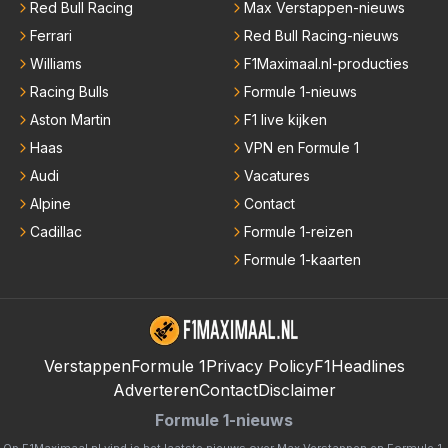
Red Bull Racing
Max Verstappen-nieuws
Ferrari
Red Bull Racing-nieuws
Williams
F1Maximaal.nl-producties
Racing Bulls
Formule 1-nieuws
Aston Martin
F1 live kijken
Haas
VPN en Formule 1
Audi
Vacatures
Alpine
Contact
Cadillac
Formule 1-reizen
Formule 1-kaarten
Verstappen
Formule 1
Privacy Policy
F1Headlines
Adverteren
Contact
Disclaimer
Formule 1-nieuws
Op F1Maximaal.nl vind je het laatste nieuws over
Max Verstappen
en
Formule 1
.