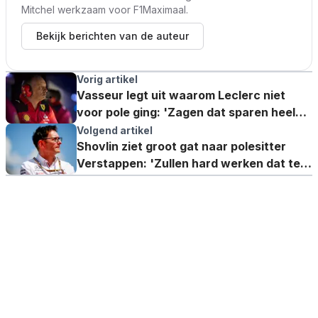
Mitchel werkzaam voor F1Maximaal.
Bekijk berichten van de auteur
Vorig artikel
Vasseur legt uit waarom Leclerc niet
voor pole ging: 'Zagen dat sparen heel
belangrijk is'
Volgend artikel
Shovlin ziet groot gat naar polesitter
Verstappen: 'Zullen hard werken dat te
dichten'