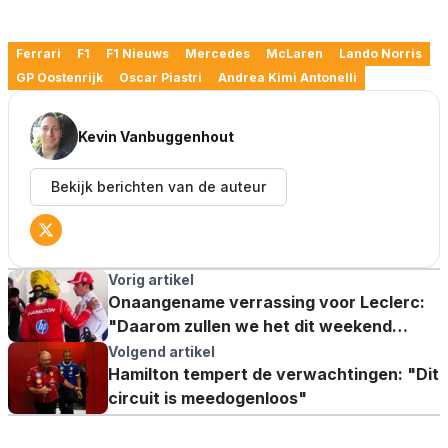
Ferrari
F1
F1 Nieuws
Mercedes
McLaren
Lando Norris
GP Oostenrijk
Oscar Piastri
Andrea Kimi Antonelli
Kevin Vanbuggenhout
Bekijk berichten van de auteur
Vorig artikel
Onaangename verrassing voor Leclerc:
"Daarom zullen we het dit weekend
moeilijk hebben"
Volgend artikel
Hamilton tempert de verwachtingen: "Dit
circuit is meedogenloos"