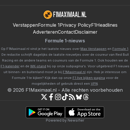
Verstappen
Formule 1
Privacy Policy
F1Headlines
Adverteren
Contact
Disclaimer
Formule 1-nieuws
Op F1Maximaal.nl vind je het laatste nieuws over
Max Verstappen
en
Formule 1
.
De redactie schrijft dagelijks de laatste nieuwtjes over de coureur van Red Bull
Racing en de andere teams en coureurs van de Formule 1. Ook houden we de
F1-kalender
en de
WK-stand
bij op onze subpagina's. Voor uitgebreid F1 nieuws
uit binnen- en buitenland moet je bij
F1Maximaal.nl
zijn. Heb je interesse om
Formule 1 te kijken? Kijk dan op onze
F1 live kijken-pagina
voor de
mogelijkheden of gebruik direct een
VPN
.
©
2026
F1Maximaal.nl
-
Alle rechten voorbehouden
Powered by Newsifier