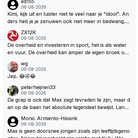
ed155
over dan kunnen ze hun eigen uitlaat gassen inade
06-08-2026
men maar niet wetende was dat de F1 motor schone
Kimi, kijk uit en luister niet te veel naar je "idool". An
r is dan een normale auto. Dus denk echt niet dat de
ders heb je je zenuwen ook niet meer in bedwang. Zi
ze groene/wollen regering hier de F1 talenten of kar
e Bezechi, Di Antonio.. misschien anders tegen Max/
ZX12R
ters zullen steunen laat staan om een euro in het cir
Marquez/Jos ? Veel gezelliger
06-08-2026
cuit Zandvoort te steken
De overheid en investeren in sport, het is als water
en vuur. De overheid kan amper de eigen broek oph
ouden. De Staat steelt liever, liefst van eigen burger
wg
s. Je kunt de Staat het best vergelijken met de sherif
06-08-2026
f van Nottinghem (Robin Hood) welk achter de bom
Jep. 😂🤣😂
en verscholen de argeloze burger opwacht om he
peterheijnen33
m/haar van zijn laatste zuurverdiende stuiver te ber
06-08-2026
oven. De Staat heeft nooit ooit maar een stuiver in Z
De grap is ook dat Max zegt tevreden te zijn, maar d
andvoort willen investeren en dat zal ook nooit gebe
an op de baan het absolute tegendeel bewijst. Lando
uren. Afdragen van BTW gelden en vergunningen bi
zegt daarentegen juist meer te willen, maar laat het
Monic Armiento-Hissink
j dergelijke sportievefestiviteiten MOET je dan weer
dan eigenlijk niet echt zien. ;)
06-08-2026
wel afstaan, de parasiet.
Max is geen doorsnee jongen zoals zijn leeftijdsgeno