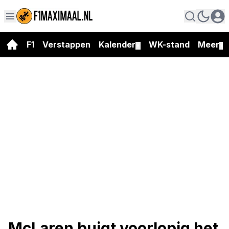
F1
Verstappen
Kalender
WK-stand
Meer
▼
▼
McLaren buigt voorlopig het