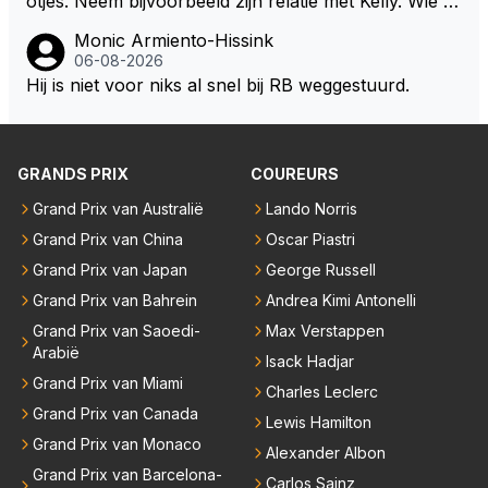
otjes. Neem bijvoorbeeld zijn relatie met Kelly. Wie g
aat er een relatie aan met een vrouw die toch wat ja
Monic Armiento-Hissink
artjes ouder is en al een kleine heeft van een voorm
06-08-2026
alig RB-lid op de leeftijd van 23 jaar? Hij doet dingen
Hij is niet voor niks al snel bij RB weggestuurd.
die leeftijdsgenootjes niet doen en blijft toch heel gew
oon. Ieder jaar is er in Hongarije een uitje voor zijn t
eam. Op 28-jarige leeftijd is hij al eigenaar van een su
GRANDS PRIX
COUREURS
ccesvol raceteam. Hij is niet alleen speciaal in de aut
o maar ook daarbuiten.
Grand Prix van Australië
Lando Norris
Grand Prix van China
Oscar Piastri
Grand Prix van Japan
George Russell
Grand Prix van Bahrein
Andrea Kimi Antonelli
Grand Prix van Saoedi-
Max Verstappen
Arabië
Isack Hadjar
Grand Prix van Miami
Charles Leclerc
Grand Prix van Canada
Lewis Hamilton
Grand Prix van Monaco
Alexander Albon
Grand Prix van Barcelona-
Carlos Sainz