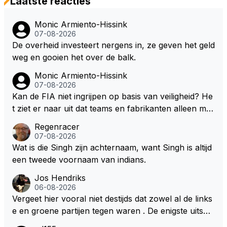
Laatste reacties
Monic Armiento-Hissink
07-08-2026
De overheid investeert nergens in, ze geven het geld
weg en gooien het over de balk.
Monic Armiento-Hissink
07-08-2026
Kan de FIA niet ingrijpen op basis van veiligheid? He
t ziet er naar uit dat teams en fabrikanten alleen ma
ar naar hun eigen belang kijken en de veiligheid van
Regenracer
hun coureurs op de laatste plaats komt. Eigenlijk he
07-08-2026
bben coureurs maar weinig te vertellen over hun ve
Wat is die Singh zijn achternaam, want Singh is altijd
iligheid, er wordt toch niet naar ze geluisterd.
een tweede voornaam van indians.
Jos Hendriks
06-08-2026
Vergeet hier vooral niet destijds dat zowel al de links
e en groene partijen tegen waren . De enigste uitspr
aak van een groenlinkse daarnaast bouw er een dak