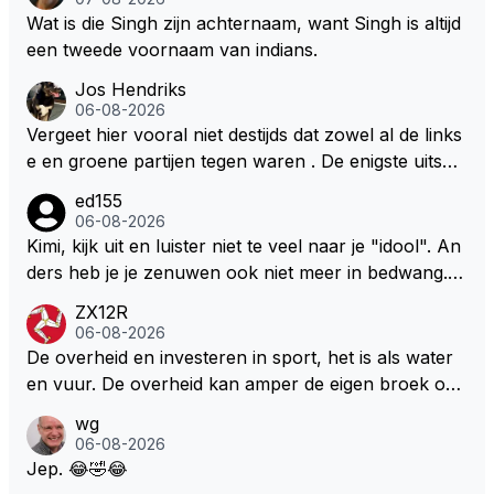
Wat is die Singh zijn achternaam, want Singh is altijd
een tweede voornaam van indians.
Jos Hendriks
06-08-2026
Vergeet hier vooral niet destijds dat zowel al de links
e en groene partijen tegen waren . De enigste uitspr
aak van een groenlinkse daarnaast bouw er een dak
ed155
over dan kunnen ze hun eigen uitlaat gassen inade
06-08-2026
men maar niet wetende was dat de F1 motor schone
Kimi, kijk uit en luister niet te veel naar je "idool". An
r is dan een normale auto. Dus denk echt niet dat de
ders heb je je zenuwen ook niet meer in bedwang. Zi
ze groene/wollen regering hier de F1 talenten of kar
e Bezechi, Di Antonio.. misschien anders tegen Max/
ZX12R
ters zullen steunen laat staan om een euro in het cir
Marquez/Jos ? Veel gezelliger
06-08-2026
cuit Zandvoort te steken
De overheid en investeren in sport, het is als water
en vuur. De overheid kan amper de eigen broek oph
ouden. De Staat steelt liever, liefst van eigen burger
wg
s. Je kunt de Staat het best vergelijken met de sherif
06-08-2026
f van Nottinghem (Robin Hood) welk achter de bom
Jep. 😂🤣😂
en verscholen de argeloze burger opwacht om he