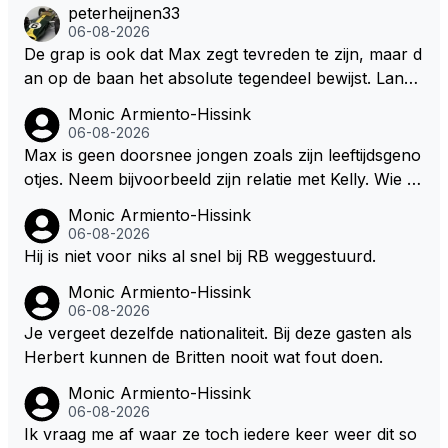
peterheijnen33
m/haar van zijn laatste zuurverdiende stuiver te ber
06-08-2026
oven. De Staat heeft nooit ooit maar een stuiver in Z
De grap is ook dat Max zegt tevreden te zijn, maar d
andvoort willen investeren en dat zal ook nooit gebe
an op de baan het absolute tegendeel bewijst. Lando
uren. Afdragen van BTW gelden en vergunningen bi
zegt daarentegen juist meer te willen, maar laat het
Monic Armiento-Hissink
j dergelijke sportievefestiviteiten MOET je dan weer
dan eigenlijk niet echt zien. ;)
06-08-2026
wel afstaan, de parasiet.
Max is geen doorsnee jongen zoals zijn leeftijdsgeno
otjes. Neem bijvoorbeeld zijn relatie met Kelly. Wie g
aat er een relatie aan met een vrouw die toch wat ja
Monic Armiento-Hissink
artjes ouder is en al een kleine heeft van een voorm
06-08-2026
alig RB-lid op de leeftijd van 23 jaar? Hij doet dingen
Hij is niet voor niks al snel bij RB weggestuurd.
die leeftijdsgenootjes niet doen en blijft toch heel gew
Monic Armiento-Hissink
oon. Ieder jaar is er in Hongarije een uitje voor zijn t
06-08-2026
eam. Op 28-jarige leeftijd is hij al eigenaar van een su
Je vergeet dezelfde nationaliteit. Bij deze gasten als
ccesvol raceteam. Hij is niet alleen speciaal in de aut
Herbert kunnen de Britten nooit wat fout doen.
o maar ook daarbuiten.
Monic Armiento-Hissink
06-08-2026
Ik vraag me af waar ze toch iedere keer weer dit so