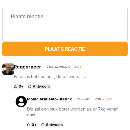
PLAATS REACTIE
Regenracer
24 juni 2026 om 20:19
+
2275
En dat is het nou net , de balance.........
0
+
Antwoord
Monic Armiento-Hissink
24 juni 2026 om 22:09
+
7442
Die zal een stuk beter worden als er 7kg vanaf
gaat.
0
+
Antwoord