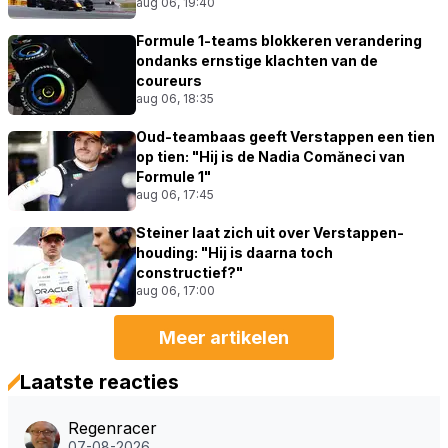
aug 06, 19:40
Formule 1-teams blokkeren verandering
ondanks ernstige klachten van de
coureurs
aug 06, 18:35
Oud-teambaas geeft Verstappen een tien
op tien: "Hij is de Nadia Comăneci van
Formule 1"
aug 06, 17:45
Steiner laat zich uit over Verstappen-
houding: "Hij is daarna toch
constructief?"
aug 06, 17:00
Meer artikelen
Laatste reacties
Regenracer
07-08-2026