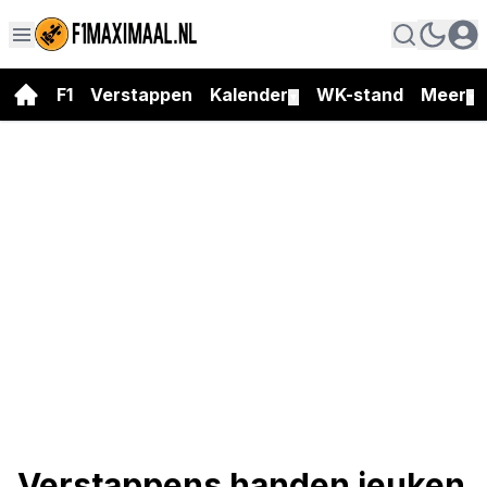
F1
Verstappen
Kalender
WK-stand
Meer
▼
▼
Verstappens handen jeuken