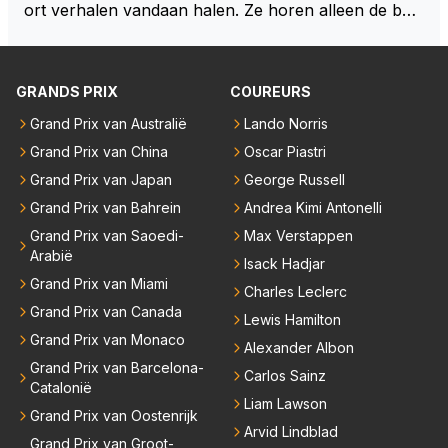
ort verhalen vandaan halen. Ze horen alleen de boa
rdradio's en interviews van Max, die uitgezonden en
gedaan worden als ie nog vol adrenaline zit, maar ni
emand weet wat er zich afspeelt achter gesloten de
GRANDS PRIX
COUREURS
uren. Bovendien werken er 2000 man bij RB en niet
Grand Prix van Australië
Lando Norris
iedereen is vertrokken. Dat er nu een paar jaar acht
Grand Prix van China
Oscar Piastri
er elkaar mensen een andere uitdagingen zoeken of
niet meer in de F1 willen werken is niet zo gek als de
Grand Prix van Japan
George Russell
meesten van hen al sinds dat RB hun intrede deed a
Grand Prix van Bahrein
Andrea Kimi Antonelli
anwezig waren. De mensen die nu een aantal van di
Grand Prix van Saoedi-
Max Verstappen
e lege plaatsen op gaan vullen hebben ook al jaren
Arabië
Isack Hadjar
binnen RB gewerkt en zijn voor Max geen vreemde
Grand Prix van Miami
Charles Leclerc
n meer. Ook andere teams verliezen mensen. Er wo
Grand Prix van Canada
Lewis Hamilton
rdt teveel drama van gemaakt.
Grand Prix van Monaco
Alexander Albon
Grand Prix van Barcelona-
Carlos Sainz
Catalonië
Liam Lawson
Grand Prix van Oostenrijk
Arvid Lindblad
Grand Prix van Groot-