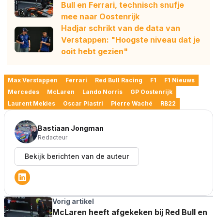
Bull en Ferrari, technisch snufje
mee naar Oostenrijk
Hadjar schrikt van de data van
Verstappen: "Hoogste niveau dat je
ooit hebt gezien"
Max Verstappen
Ferrari
Red Bull Racing
F1
F1 Nieuws
Mercedes
McLaren
Lando Norris
GP Oostenrijk
Laurent Mekies
Oscar Piastri
Pierre Waché
RB22
Bastiaan Jongman
Redacteur
Bekijk berichten van de auteur
Vorig artikel
McLaren heeft afgekeken bij Red Bull en