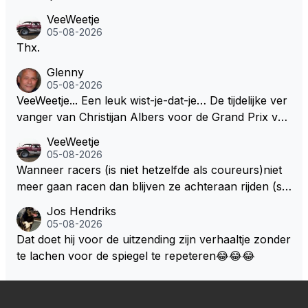
VeeWeetje
05-08-2026
Thx.
Glenny
05-08-2026
VeeWeetje... Een leuk wist-je-dat-je… De tijdelijke ver
vanger van Christijan Albers voor de Grand Prix van
Europa op de Nürburgring in 2007 was testrijder Ma
VeeWeetje
rkus Winkelhock. Vanaf de race daarna werd het st
05-08-2026
oeltje definitief overgenomen door Sakon Yamamot
Wanneer racers (is niet hetzelfde als coureurs)niet
o. Na 2 rondes gokte Markus Winkelhock goed (hij k
meer gaan racen dan blijven ze achteraan rijden (so
oos regenbanden) en reed zelfs 6 ronden aan kop.
ms met een tankslang), en worden ze chagrijnige F1
Jos Hendriks
Dat was ook de enige keer dat een Spyker ooit aan
analisten bij een vaag omroepbedrijf.
05-08-2026
kop reed. Toen de rest van het veld ook regenband
Dat doet hij voor de uitzending zijn verhaaltje zonder
en had, werd hij helaas aan alle kanten door iederee
te lachen voor de spiegel te repeteren😂😂😂
n achterhaald. Hij moest later opgeven vanwege een
technisch mankement. Het was ook de enige keer d
at Markus Winkelhock een officiële Formule 1 race r