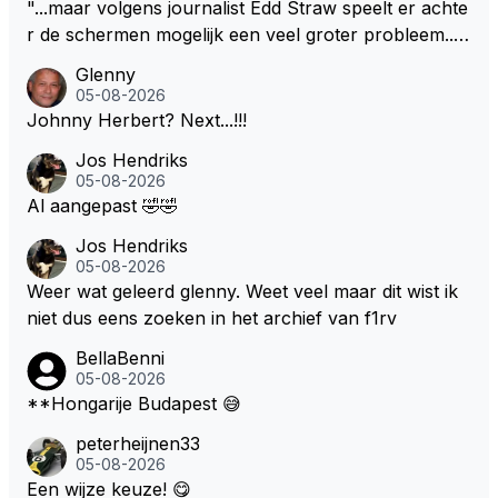
"...maar volgens journalist Edd Straw speelt er achte
r de schermen mogelijk een veel groter probleem..."
Ik weet het, ik zou er onderhand toch een beetje teg
Glenny
en moeten kunnen! Sh.t, helaas... Pfff.
05-08-2026
Johnny Herbert? Next...!!!
Jos Hendriks
05-08-2026
Al aangepast 🤣🤣
Jos Hendriks
05-08-2026
Weer wat geleerd glenny. Weet veel maar dit wist ik
niet dus eens zoeken in het archief van f1rv
BellaBenni
05-08-2026
**Hongarije Budapest 😅
peterheijnen33
05-08-2026
Een wijze keuze! 😋