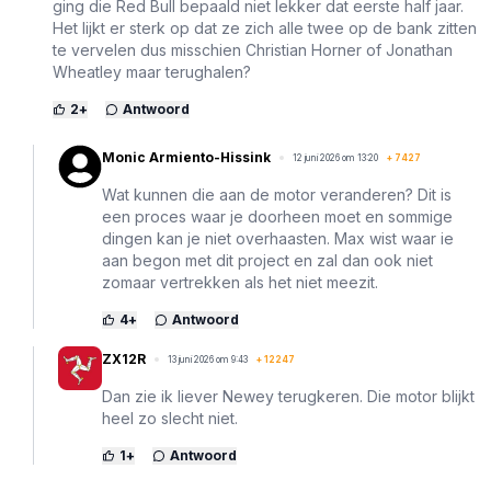
ging die Red Bull bepaald niet lekker dat eerste half jaar.
Het lijkt er sterk op dat ze zich alle twee op de bank zitten
te vervelen dus misschien Christian Horner of Jonathan
Wheatley maar terughalen?
2
+
Antwoord
Monic Armiento-Hissink
12 juni 2026 om 13:20
+
7427
Wat kunnen die aan de motor veranderen? Dit is
een proces waar je doorheen moet en sommige
dingen kan je niet overhaasten. Max wist waar ie
aan begon met dit project en zal dan ook niet
zomaar vertrekken als het niet meezit.
4
+
Antwoord
ZX12R
13 juni 2026 om 9:43
+
12247
Dan zie ik liever Newey terugkeren. Die motor blijkt
heel zo slecht niet.
1
+
Antwoord