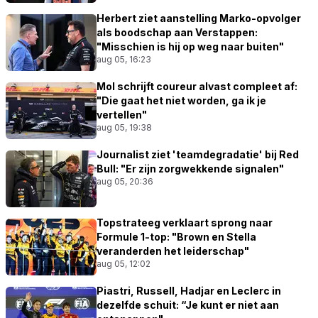
Herbert ziet aanstelling Marko-opvolger
als boodschap aan Verstappen:
"Misschien is hij op weg naar buiten"
aug 05, 16:23
Mol schrijft coureur alvast compleet af:
"Die gaat het niet worden, ga ik je
vertellen"
aug 05, 19:38
Journalist ziet 'teamdegradatie' bij Red
Bull: "Er zijn zorgwekkende signalen"
aug 05, 20:36
Topstrateeg verklaart sprong naar
Formule 1-top: "Brown en Stella
veranderden het leiderschap"
aug 05, 12:02
Piastri, Russell, Hadjar en Leclerc in
dezelfde schuit: “Je kunt er niet aan