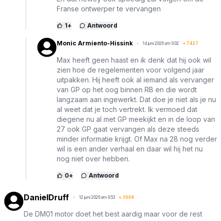
Franse ontwerper te vervangen
1
+
Antwoord
Monic Armiento-Hissink
14 juni 2026 om 9:02
+
7427
Max heeft geen haast en ik denk dat hij ook wil
zien hoe de regelementen voor volgend jaar
uitpakken. Hij heeft ook al iemand als vervanger
van GP op het oog binnen RB en die wordt
langzaam aan ingewerkt. Dat doe je niet als je nu
al weet dat je toch vertrekt. Ik vermoed dat
diegene nu al met GP meekijkt en in de loop van
27 ook GP gaat vervangen als deze steeds
minder informatie krijgt. Of Max na 28 nog verder
wil is een ander verhaal en daar wil hij het nu
nog niet over hebben.
0
+
Antwoord
DanielDruff
12 juni 2026 om 9:53
+
3009
De DM01 motor doet het best aardig maar voor de rest