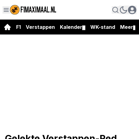
F1
Verstappen
Kalender
WK-stand
Meer
▼
▼
Gelekte Verstappen-Red