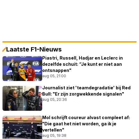
Laatste F1-Nieuws
Piastri, Russell, Hadjar en Leclerc in
dezelfde schuit: “Je kunt er niet aan
ontsnappen"
aug 05, 21:00
Journalist ziet 'teamdegradatie' bij Red
Bull: "Er zijn zorgwekkende signalen"
aug 05, 20:36
Mol schrijft coureur alvast compleet af:
"Die gaat het niet worden, ga ik je
vertellen"
aug 05, 19:38