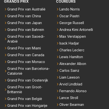
GRANDS PRIX
COUREURS
eed; hij vertrok daarna...
Grand Prix van Australië
Lando Norris
Grand Prix van China
Oscar Piastri
Grand Prix van Japan
George Russell
Grand Prix van Bahrein
Andrea Kimi Antonelli
Grand Prix van Saoedi-
Max Verstappen
Arabië
Isack Hadjar
Grand Prix van Miami
Charles Leclerc
Grand Prix van Canada
Lewis Hamilton
Grand Prix van Monaco
Alexander Albon
Grand Prix van Barcelona-
Carlos Sainz
Catalonië
Liam Lawson
Grand Prix van Oostenrijk
Arvid Lindblad
Grand Prix van Groot-
Fernando Alonso
Brittannië
Lance Stroll
Grand Prix van België
Oliver Bearman
Grand Prix van Hongarije