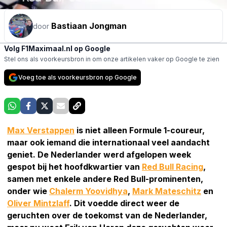
Bastiaan Jongman
door
Volg F1Maximaal.nl op Google
Stel ons als voorkeursbron in om onze artikelen vaker op Google te zien
Voeg toe als voorkeursbron op Google
Max Verstappen
is niet alleen Formule 1-coureur,
maar ook iemand die internationaal veel aandacht
geniet. De Nederlander werd afgelopen week
gespot bij het hoofdkwartier van
Red Bull Racing
,
samen met enkele andere Red Bull-prominenten,
onder wie
Chalerm Yoovidhya
,
Mark Mateschitz
en
Oliver Mintzlaff
. Dit voedde direct weer de
geruchten over de toekomst van de Nederlander,