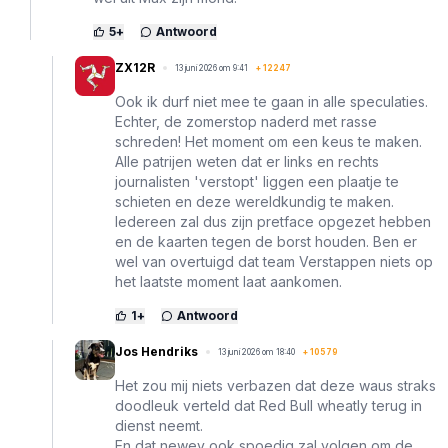
5
+
Antwoord
ZX12R
13 juni 2026 om 9:41
+
12247
Ook ik durf niet mee te gaan in alle speculaties.
Echter, de zomerstop naderd met rasse
schreden! Het moment om een keus te maken.
Alle patrijen weten dat er links en rechts
journalisten 'verstopt' liggen een plaatje te
schieten en deze wereldkundig te maken.
Iedereen zal dus zijn pretface opgezet hebben
en de kaarten tegen de borst houden. Ben er
wel van overtuigd dat team Verstappen niets op
het laatste moment laat aankomen.
1
+
Antwoord
Jos Hendriks
13 juni 2026 om 18:40
+
10579
Het zou mij niets verbazen dat deze waus straks
doodleuk verteld dat Red Bull wheatly terug in
dienst neemt.
En dat newey ook spoedig zal volgen om de