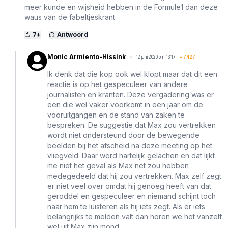
meer kunde en wijsheid hebben in de Formule1 dan deze
waus van de fabeltjeskrant
7
+
Antwoord
Monic Armiento-Hissink
12 juni 2026 om 13:17
+
7427
Ik denk dat die kop ook wel klopt maar dat dit een
reactie is op het gespeculeer van andere
journalisten en kranten. Deze vergadering was er
een die wel vaker voorkomt in een jaar om de
vooruitgangen en de stand van zaken te
bespreken. De suggestie dat Max zou vertrekken
wordt niet ondersteund door de bewegende
beelden bij het afscheid na deze meeting op het
vliegveld. Daar werd hartelijk gelachen en dat lijkt
me niet het geval als Max net zou hebben
medegedeeld dat hij zou vertrekken. Max zelf zegt
er niet veel over omdat hij genoeg heeft van dat
geroddel en gespeculeer en niemand schijnt toch
naar hem te luisteren als hij iets zegt. Als er iets
belangrijks te melden valt dan horen we het vanzelf
wel uit Max zijn mond.