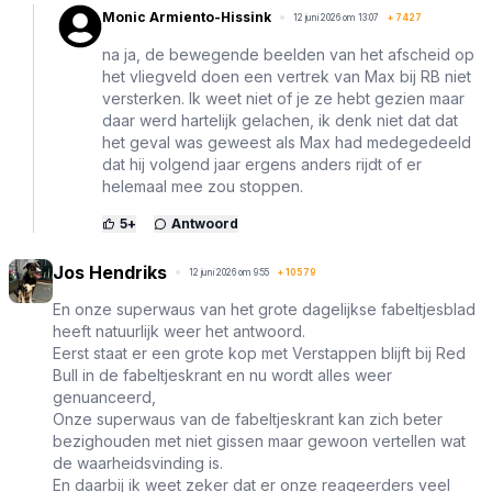
Monic Armiento-Hissink
12 juni 2026 om 13:07
+
7427
na ja, de bewegende beelden van het afscheid op
het vliegveld doen een vertrek van Max bij RB niet
versterken. Ik weet niet of je ze hebt gezien maar
daar werd hartelijk gelachen, ik denk niet dat dat
het geval was geweest als Max had medegedeeld
dat hij volgend jaar ergens anders rijdt of er
helemaal mee zou stoppen.
5
+
Antwoord
Jos Hendriks
12 juni 2026 om 9:55
+
10579
En onze superwaus van het grote dagelijkse fabeltjesblad
heeft natuurlijk weer het antwoord.
Eerst staat er een grote kop met Verstappen blijft bij Red
Bull in de fabeltjeskrant en nu wordt alles weer
genuanceerd,
Onze superwaus van de fabeltjeskrant kan zich beter
bezighouden met niet gissen maar gewoon vertellen wat
de waarheidsvinding is.
En daarbij ik weet zeker dat er onze reageerders veel