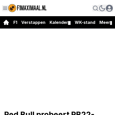
F1
Verstappen
Kalender
WK-stand
Meer
▼
▼
Red Bull probeert RB22-