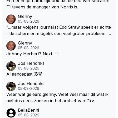
En het helpt natuurlijk ook dat de ceo van McLaren
F1 tevens de manager van Norris is.
Glenny
05-08-2026
"...maar volgens journalist Edd Straw speelt er achte
r de schermen mogelijk een veel groter probleem..."
Ik weet het, ik zou er onderhand toch een beetje teg
Glenny
en moeten kunnen! Sh.t, helaas... Pfff.
05-08-2026
Johnny Herbert? Next...!!!
Jos Hendriks
05-08-2026
Al aangepast 🤣🤣
Jos Hendriks
05-08-2026
Weer wat geleerd glenny. Weet veel maar dit wist ik
niet dus eens zoeken in het archief van f1rv
BellaBenni
05-08-2026