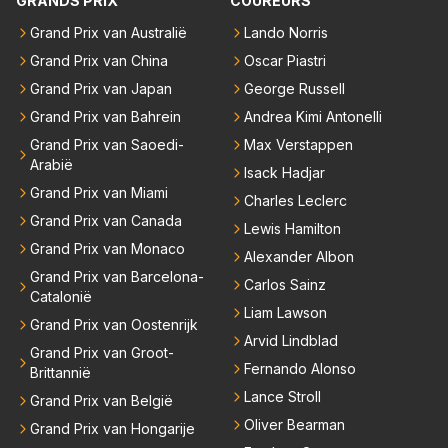
GRANDS PRIX
COUREURS
en had, werd hij helaas aan alle kanten door iederee
n achterhaald. Hij moest later opgeven vanwege een
Grand Prix van Australië
Lando Norris
technisch mankement. Het was ook de enige keer d
Grand Prix van China
Oscar Piastri
at Markus Winkelhock een officiële Formule 1 race r
Grand Prix van Japan
George Russell
eed; hij vertrok daarna...
Grand Prix van Bahrein
Andrea Kimi Antonelli
Grand Prix van Saoedi-
Max Verstappen
Arabië
Isack Hadjar
Grand Prix van Miami
Charles Leclerc
Grand Prix van Canada
Lewis Hamilton
Grand Prix van Monaco
Alexander Albon
Grand Prix van Barcelona-
Carlos Sainz
Catalonië
Liam Lawson
Grand Prix van Oostenrijk
Arvid Lindblad
Grand Prix van Groot-
Fernando Alonso
Brittannië
Lance Stroll
Grand Prix van België
Oliver Bearman
Grand Prix van Hongarije