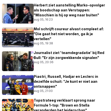
Herbert ziet aanstelling Marko-opvolger
als boodschap aan Verstappen:
"Misschien is hij op weg naar buiten"
aug 05, 16:23
Mol schrijft coureur alvast compleet af:
"Die gaat het niet worden, ga ik je
vertellen"
aug 05, 19:38
Journalist ziet 'teamdegradatie' bij Red
Bull: "Er zijn zorgwekkende signalen"
aug 05, 20:36
Piastri, Russell, Hadjar en Leclerc in
dezelfde schuit: “Je kunt er niet aan
ontsnappen"
aug 05, 21:00
Topstrateeg verklaart sprong naar
Formule 1-top: "Brown en Stella
veranderden het leiderschap"