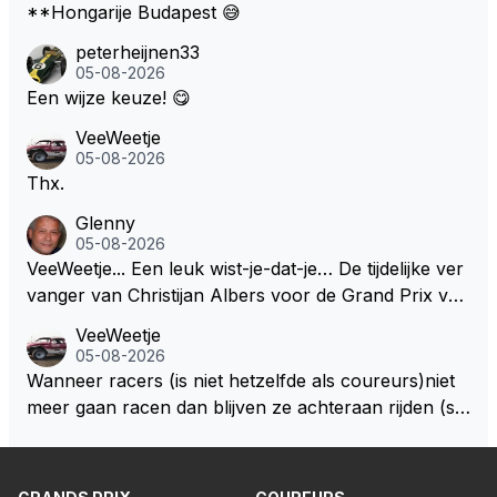
**Hongarije Budapest 😅
peterheijnen33
05-08-2026
Een wijze keuze! 😋
VeeWeetje
05-08-2026
Thx.
Glenny
05-08-2026
VeeWeetje... Een leuk wist-je-dat-je… De tijdelijke ver
vanger van Christijan Albers voor de Grand Prix van
Europa op de Nürburgring in 2007 was testrijder Ma
VeeWeetje
rkus Winkelhock. Vanaf de race daarna werd het st
05-08-2026
oeltje definitief overgenomen door Sakon Yamamot
Wanneer racers (is niet hetzelfde als coureurs)niet
o. Na 2 rondes gokte Markus Winkelhock goed (hij k
meer gaan racen dan blijven ze achteraan rijden (so
oos regenbanden) en reed zelfs 6 ronden aan kop.
ms met een tankslang), en worden ze chagrijnige F1
Dat was ook de enige keer dat een Spyker ooit aan
analisten bij een vaag omroepbedrijf.
kop reed. Toen de rest van het veld ook regenband