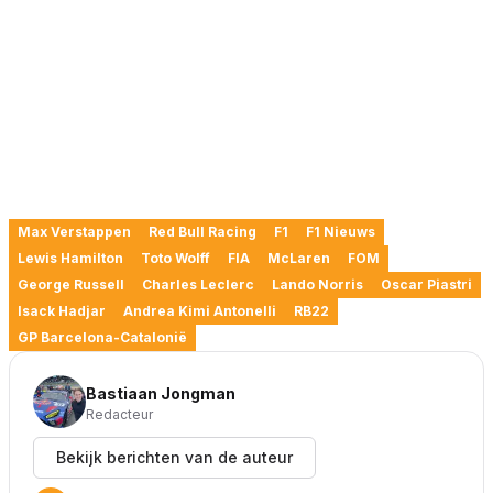
Max Verstappen
Red Bull Racing
F1
F1 Nieuws
Lewis Hamilton
Toto Wolff
FIA
McLaren
FOM
George Russell
Charles Leclerc
Lando Norris
Oscar Piastri
Isack Hadjar
Andrea Kimi Antonelli
RB22
GP Barcelona-Catalonië
Bastiaan Jongman
Redacteur
Bekijk berichten van de auteur