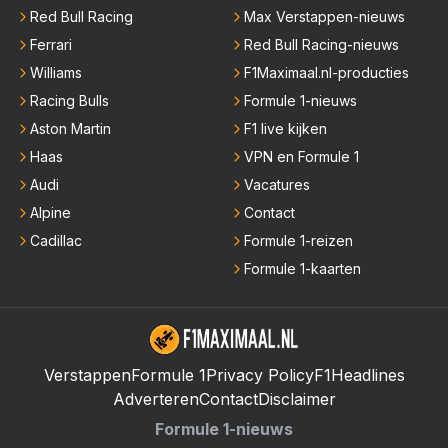
Red Bull Racing
Max Verstappen-nieuws
Ferrari
Red Bull Racing-nieuws
Williams
F1Maximaal.nl-producties
Racing Bulls
Formule 1-nieuws
Aston Martin
F1 live kijken
Haas
VPN en Formule 1
Audi
Vacatures
Alpine
Contact
Cadillac
Formule 1-reizen
Formule 1-kaarten
Verstappen
Formule 1
Privacy Policy
F1Headlines
Adverteren
Contact
Disclaimer
Formule 1-nieuws