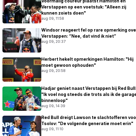
Voormalig coureur plaatst Hamilton en
Verstappen op een voetstuk: "Alleen zij
kunnen zoiets doen"
aug 09, 11:58
Windsor reageert fel op rare opmerking ove
Verstappen: “Nee, dat vind ik niet”
aug 09, 20:37
Herbert hekelt opmerkingen Hamilton: "Hij
moet gewoon ophouden"
aug 09, 20:58
Hadjar geniet naast Verstappen bij Red Bull
"Ik voel nog steeds die trots als ik de garag
binnenloop"
aug 09, 14:39
Red Bull dreigt Lawson te slachtofferen voo
Tsolov: "De volgende generatie moet erin"
aug 09, 11:10