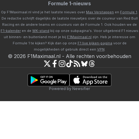
Formule 1-nieuws
Op F1Maximaal.nl vind je het laatste nieuws over
Max Verstappen
en
Formule 1
.
De redactie schrijft dagelijks de laatste nieuwtjes over de coureur van Red Bull
Racing en de andere teams en coureurs van de Formule 1. Ook houden we de
F1-kalender
en de
WK-stand
bij op onze subpagina's. Voor uitgebreid F1 nieuws
uit binnen- en buitenland moet je bij
F1Maximaal.nl
zijn. Heb je interesse om
Formule 1 te kijken? Kijk dan op onze
F1 live kijken-pagina
voor de
mogelijkheden of gebruik direct een
VPN
.
©
2026
F1Maximaal.nl
-
Alle rechten voorbehouden
Powered by Newsifier