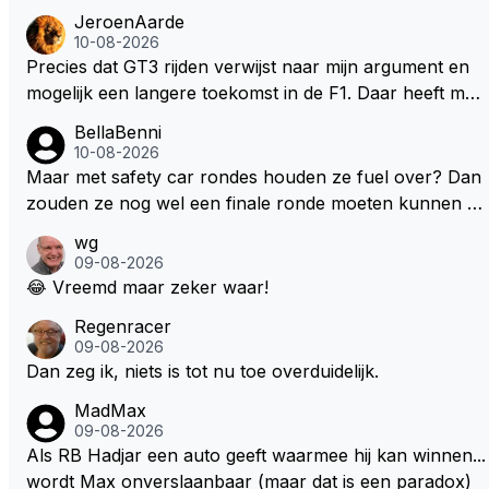
JeroenAarde
10-08-2026
Precies dat GT3 rijden verwijst naar mijn argument en
mogelijk een langere toekomst in de F1. Daar heeft men
ook gekeken dat GT3 op de Nordschleife een verademi
BellaBenni
ng was. Dit zou in de F1 bij elke race moeten zijn. Stel d
10-08-2026
e auto's worden zoals ik omschreef en Max kan helem
Maar met safety car rondes houden ze fuel over? Dan
aal los gaan met zijn talenten, dan zie ik hem nog lange
zouden ze nog wel een finale ronde moeten kunnen rij
r in de F1. Zoniet dan aufwiedersehen na het volgende
den, toch?
wg
kontrakt.
09-08-2026
😂 Vreemd maar zeker waar!
Regenracer
09-08-2026
Dan zeg ik, niets is tot nu toe overduidelijk.
MadMax
09-08-2026
Als RB Hadjar een auto geeft waarmee hij kan winnen...
wordt Max onverslaanbaar (maar dat is een paradox)