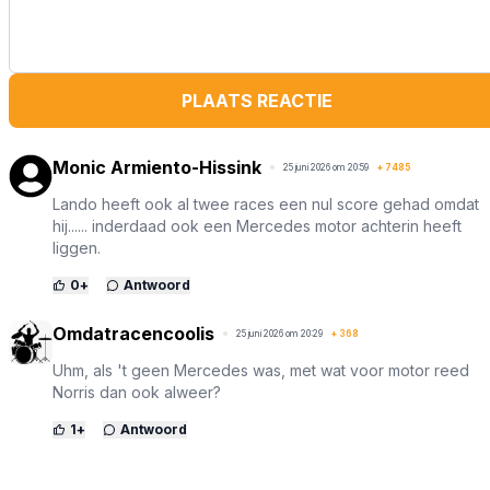
PLAATS REACTIE
Monic Armiento-Hissink
25 juni 2026 om 20:59
+
7485
Lando heeft ook al twee races een nul score gehad omdat
hij...... inderdaad ook een Mercedes motor achterin heeft
liggen.
0
+
Antwoord
Omdatracencoolis
25 juni 2026 om 20:29
+
368
Uhm, als 't geen Mercedes was, met wat voor motor reed
Norris dan ook alweer?
1
+
Antwoord