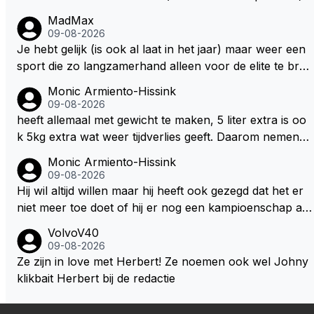
MadMax
09-08-2026
Je hebt gelijk (is ook al laat in het jaar) maar weer een
sport die zo langzamerhand alleen voor de elite te brei
kbaar is.
Monic Armiento-Hissink
09-08-2026
heeft allemaal met gewicht te maken, 5 liter extra is oo
k 5kg extra wat weer tijdverlies geeft. Daarom nemen v
eel coureurs ook niet altijd drinken mee in de auto, het
Monic Armiento-Hissink
is extra gewicht plus na 15 minuten is het hete thee ge
09-08-2026
worden.
Hij wil altijd willen maar hij heeft ook gezegd dat het er
niet meer toe doet of hij er nog een kampioenschap aa
n toevoegt. Of hij nu 4, 5 of 8 titels heeft, kampioen is h
VolvoV40
ij al, dat zal zijn leven niet veranderen. Hij wil in de eers
09-08-2026
te plaats races winnen met de eigen motor van RB. Dat
Ze zijn in love met Herbert! Ze noemen ook wel Johny
zijn zijn eigen uitspraken in een van de talking bull pod
klikbait Herbert bij de redactie
cast. Daarvoor moet het team weer de goede richting i
n gestuurd worden. Als hij perse uit was op zoveel mo