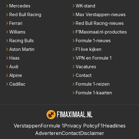
Mercedes
WK-stand
Red Bull Racing
Max Verstappen-nieuws
Ferrari
Red Bull Racing-nieuws
Williams
F1Maximaal.nl-producties
Racing Bulls
Formule 1-nieuws
Aston Martin
F1 live kijken
Haas
VPN en Formule 1
Audi
Vacatures
Alpine
Contact
Cadillac
Formule 1-reizen
Formule 1-kaarten
Verstappen
Formule 1
Privacy Policy
F1Headlines
Adverteren
Contact
Disclaimer