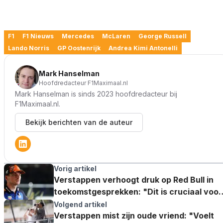
F1
F1 Nieuws
Mercedes
McLaren
George Russell
Lando Norris
GP Oostenrijk
Andrea Kimi Antonelli
Mark Hanselman
Hoofdredacteur F1Maximaal.nl
Mark Hanselman is sinds 2023 hoofdredacteur bij
F1Maximaal.nl.
Bekijk berichten van de auteur
Vorig artikel
Verstappen verhoogt druk op Red Bull in
toekomstgesprekken: "Dit is cruciaal voor
ons"
Volgend artikel
Verstappen mist zijn oude vriend: "Voelt