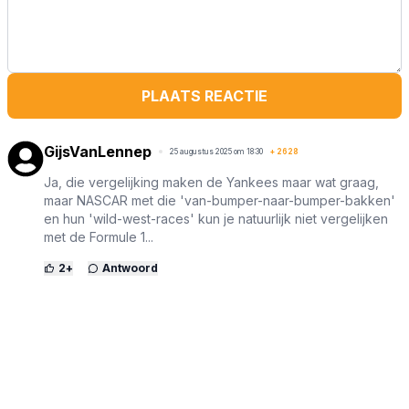
PLAATS REACTIE
GijsVanLennep
25 augustus 2025 om 18:30
+
2628
Ja, die vergelijking maken de Yankees maar wat graag,
maar NASCAR met die 'van-bumper-naar-bumper-bakken'
en hun 'wild-west-races' kun je natuurlijk niet vergelijken
met de Formule 1...
2
+
Antwoord