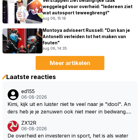
Verstappen ziet belangrijke taak
weggelegd voor overheid: "Iedereen ziet
wat autosport teweegbrengt"
aug 06, 15:18
Montoya adviseert Russell: "Dan kan je
Antonelli verleiden tot het maken van
fouten"
aug 06, 14:35
Meer artikelen
Laatste reacties
ed155
06-08-2026
Kimi, kijk uit en luister niet te veel naar je "idool". An
ders heb je je zenuwen ook niet meer in bedwang. Zi
e Bezechi, Di Antonio.. misschien anders tegen Max/
ZX12R
Marquez/Jos ? Veel gezelliger
06-08-2026
De overheid en investeren in sport, het is als water