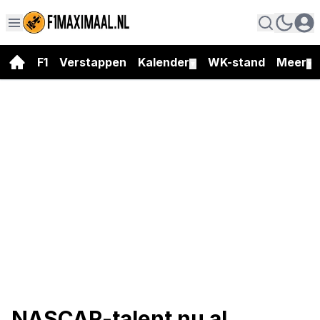
F1
Verstappen
Kalender
WK-stand
Meer
▼
▼
NASCAR-talent nu al