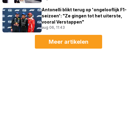
Antonelli blikt terug op 'ongelooflijk F1-
seizoen': "Ze gingen tot het uiterste,
vooral Verstappen"
aug 06, 11:43
Meer artikelen