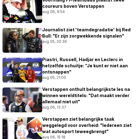
coureurs boven Verstappen
aug 06, 9:54
Journalist ziet 'teamdegradatie' bij Red
Bull: "Er zijn zorgwekkende signalen"
aug 05, 20:36
Piastri, Russell, Hadjar en Leclerc in
hetzelfde schuitje: “Je kunt er niet aan
ontsnappen"
aug 05, 21:00
Verstappen onthult belangrijkste les na
winnen wereldtitels: "Dat maakt verder
allemaal niet uit"
aug 06, 12:37
Verstappen ziet belangrijke taak
weggelegd voor overheid: "Iedereen ziet
wat autosport teweegbrengt"
aug 06, 15:18