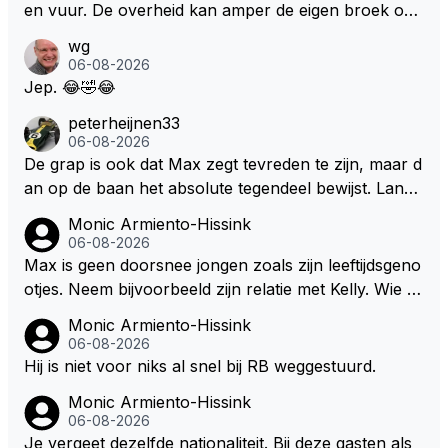
en vuur. De overheid kan amper de eigen broek oph
ouden. De Staat steelt liever, liefst van eigen burger
wg
s. Je kunt de Staat het best vergelijken met de sherif
06-08-2026
f van Nottinghem (Robin Hood) welk achter de bom
Jep. 😂🤣😂
en verscholen de argeloze burger opwacht om he
peterheijnen33
m/haar van zijn laatste zuurverdiende stuiver te ber
06-08-2026
oven. De Staat heeft nooit ooit maar een stuiver in Z
De grap is ook dat Max zegt tevreden te zijn, maar d
andvoort willen investeren en dat zal ook nooit gebe
an op de baan het absolute tegendeel bewijst. Lando
uren. Afdragen van BTW gelden en vergunningen bi
zegt daarentegen juist meer te willen, maar laat het
Monic Armiento-Hissink
j dergelijke sportievefestiviteiten MOET je dan weer
dan eigenlijk niet echt zien. ;)
06-08-2026
wel afstaan, de parasiet.
Max is geen doorsnee jongen zoals zijn leeftijdsgeno
otjes. Neem bijvoorbeeld zijn relatie met Kelly. Wie g
aat er een relatie aan met een vrouw die toch wat ja
Monic Armiento-Hissink
artjes ouder is en al een kleine heeft van een voorm
06-08-2026
alig RB-lid op de leeftijd van 23 jaar? Hij doet dingen
Hij is niet voor niks al snel bij RB weggestuurd.
die leeftijdsgenootjes niet doen en blijft toch heel gew
Monic Armiento-Hissink
oon. Ieder jaar is er in Hongarije een uitje voor zijn t
06-08-2026
eam. Op 28-jarige leeftijd is hij al eigenaar van een su
Je vergeet dezelfde nationaliteit. Bij deze gasten als