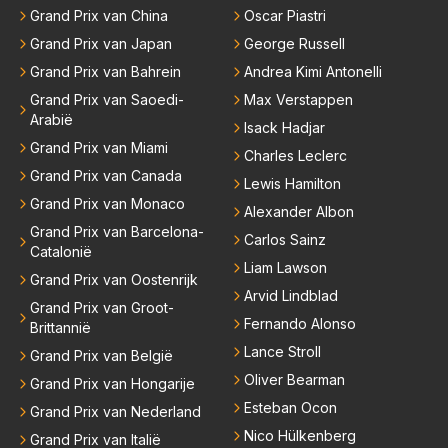
horen zeggen. Eigenlijk nog geen enkele andere cou
Grand Prix van China
Oscar Piastri
ch echt te kort ..
reur...
Grand Prix van Japan
George Russell
Grand Prix van Bahrein
Andrea Kimi Antonelli
Grand Prix van Saoedi-
Max Verstappen
Arabië
Isack Hadjar
Grand Prix van Miami
Charles Leclerc
Grand Prix van Canada
Lewis Hamilton
Grand Prix van Monaco
Alexander Albon
Grand Prix van Barcelona-
Carlos Sainz
Catalonië
Liam Lawson
Grand Prix van Oostenrijk
Arvid Lindblad
Grand Prix van Groot-
Fernando Alonso
Brittannië
Lance Stroll
Grand Prix van België
Oliver Bearman
Grand Prix van Hongarije
Esteban Ocon
Grand Prix van Nederland
Nico Hülkenberg
Grand Prix van Italië