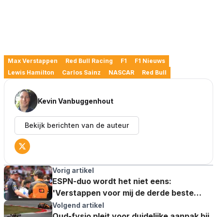
Max Verstappen
Red Bull Racing
F1
F1 Nieuws
Lewis Hamilton
Carlos Sainz
NASCAR
Red Bull
Kevin Vanbuggenhout
Bekijk berichten van de auteur
Vorig artikel
ESPN-duo wordt het niet eens:
'Verstappen voor mij de derde beste
coureur van het seizoen'
Volgend artikel
Oud-fysio pleit voor duidelijke aanpak bij