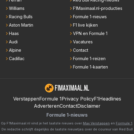
Williams
F1Maximaal.nl-producties
Racing Bulls
Formule 1-nieuws
Aston Martin
F1 live kijken
Haas
VPN en Formule 1
Audi
Vacatures
Alpine
Contact
Cadillac
Formule 1-reizen
Formule 1-kaarten
Verstappen
Formule 1
Privacy Policy
F1Headlines
Adverteren
Contact
Disclaimer
Formule 1-nieuws
Op F1Maximaal.nl vind je het laatste nieuws over
Max Verstappen
en
Formule 1
.
De redactie schrijft dagelijks de laatste nieuwtjes over de coureur van Red Bull