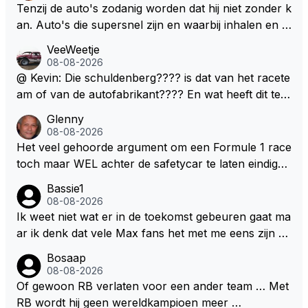
en. Mocht het wel zo zijn dan zal het 3 jaar zijn, hoo
Tenzij de auto's zodanig worden dat hij niet zonder k
guit 5 jaar maar echt niet langer. Vergeet niet, hij hee
an. Auto's die supersnel zijn en waarbij inhalen en v
ft nu een aantal races in GT3 gereden en dat heeft h
erdedigen uitdagingen zijn! Max houdt van snelheid,
VeeWeetje
em meer plezier gebracht dan de F1 op dit moment.
ronkende motoren en op de grenzen rijden van de
08-08-2026
mogelijkheden. Het ouderwetse racen waarbij de ma
@ Kevin: Die schuldenberg???? is dat van het racete
nnen en jongens verdeeld worden. Als deze auto's g
am of van de autofabrikant???? En wat heeft dit te
ebouwd worden zie ik Max het nog wel langer volho
maken met de prestaties van Newey???? En is Herb
Glenny
uden dan dat hij op dit moment beweerd. Dan kan hij
ert nu de spindoctor van newey geworden?? Eerlijk
08-08-2026
zijn talenten en uitzonderlijke klasse laten zien en he
gezegd snap ik de de kop én het artikel niet echt.
Het veel gehoorde argument om een Formule 1 race
eft daar enorm veel lol aan.
toch maar WEL achter de safetycar te laten eindigen
en aldus niet te kiezen voor een stukje verlenging, is
Bassie1
dat men vreest voor een brandstof tekort. Kennelijk
08-08-2026
rijden de teams met tot op de liter afgemeten peut...
Ik weet niet wat er in de toekomst gebeuren gaat ma
ar ik denk dat vele Max fans het met me eens zijn da
t als Max in de toekomst de F1 verlaat het super zou
Bosaap
zijn als Alonso samen met Max ergens in een vieren
08-08-2026
twings uur race samen in een team zouden zitten. D
Of gewoon RB verlaten voor een ander team … Met
eze 2 coureurs zouden een fantastisch affiche zijn v
RB wordt hij geen wereldkampioen meer …