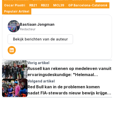
Oscar Piastri
RB21
RB22
MCL39
GP Barcelona-Catalonië
Populair Artikel
Bastiaan Jongman
Redacteur
Bekijk berichten van de auteur
Vorig artikel
Russell kan rekenen op medeleven vanuit
ervaringsdeskundige: "Helemaal
tegenover Kimi"
Volgend artikel
Red Bull kan in de problemen komen
nadat FIA-stewards nieuw bewijs krijgen
vanuit Alpine