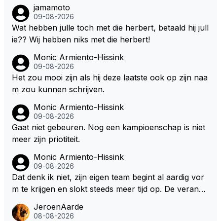
jamamoto
09-08-2026
Wat hebben julle toch met die herbert, betaald hij jull
ie?? Wij hebben niks met die herbert!
Monic Armiento-Hissink
09-08-2026
Het zou mooi zijn als hij deze laatste ook op zijn naa
m zou kunnen schrijven.
Monic Armiento-Hissink
09-08-2026
Gaat niet gebeuren. Nog een kampioenschap is niet
meer zijn priotiteit.
Monic Armiento-Hissink
09-08-2026
Dat denk ik niet, zijn eigen team begint al aardig vor
m te krijgen en slokt steeds meer tijd op. De verande
ringen die de komende twee jaar door gevoerd word
JeroenAarde
en zullen ben ik bang niet het gewenste effect hebb
08-08-2026