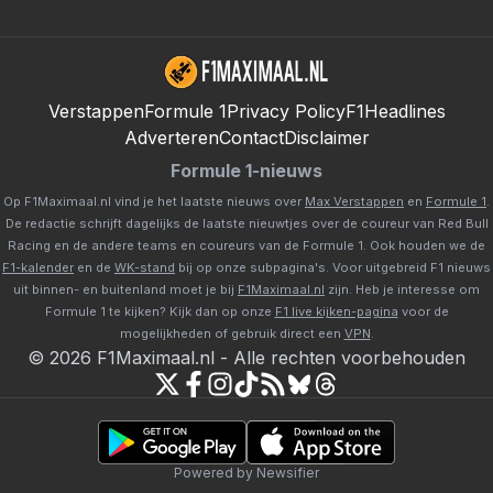
Verstappen
Formule 1
Privacy Policy
F1Headlines
Adverteren
Contact
Disclaimer
Formule 1-nieuws
Op F1Maximaal.nl vind je het laatste nieuws over
Max Verstappen
en
Formule 1
.
De redactie schrijft dagelijks de laatste nieuwtjes over de coureur van Red Bull
Racing en de andere teams en coureurs van de Formule 1. Ook houden we de
F1-kalender
en de
WK-stand
bij op onze subpagina's. Voor uitgebreid F1 nieuws
uit binnen- en buitenland moet je bij
F1Maximaal.nl
zijn. Heb je interesse om
Formule 1 te kijken? Kijk dan op onze
F1 live kijken-pagina
voor de
mogelijkheden of gebruik direct een
VPN
.
©
2026
F1Maximaal.nl
-
Alle rechten voorbehouden
Powered by Newsifier