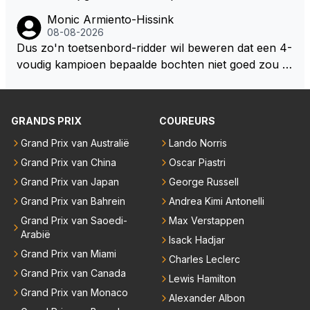
oor elke langeafstands race.
Monic Armiento-Hissink
08-08-2026
Dus zo'n toetsenbord-ridder wil beweren dat een 4-
voudig kampioen bepaalde bochten niet goed zou n
emen. Die zal ook wel tot de groep behoren die dez
e reglementen wel goed vindt.
GRANDS PRIX
COUREURS
Grand Prix van Australië
Lando Norris
Grand Prix van China
Oscar Piastri
Grand Prix van Japan
George Russell
Grand Prix van Bahrein
Andrea Kimi Antonelli
Grand Prix van Saoedi-
Max Verstappen
Arabië
Isack Hadjar
Grand Prix van Miami
Charles Leclerc
Grand Prix van Canada
Lewis Hamilton
Grand Prix van Monaco
Alexander Albon