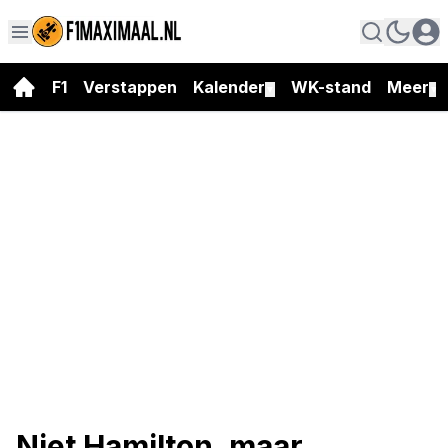
F1
Verstappen
Kalender
WK-stand
Meer
▼
▼
Niet Hamilton, maar