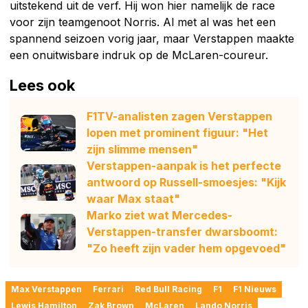
uitstekend uit de verf. Hij won hier namelijk de race
voor zijn teamgenoot Norris. Al met al was het een
spannend seizoen vorig jaar, maar Verstappen maakte
een onuitwisbare indruk op de McLaren-coureur.
Lees ook
F1TV-analisten zagen Verstappen
lopen met prominent figuur: "Het
zijn slimme mensen"
Verstappen-aanpak is het perfecte
antwoord op Russell-smoesjes: "Kijk
waar Max staat"
Marko ziet wat Mercedes-
Verstappen-transfer dwarsboomt:
"Zo heeft zijn vader hem opgevoed"
Max Verstappen
Ferrari
Red Bull Racing
F1
F1 Nieuws
Lewis Hamilton
Zak Brown
McLaren
Lando Norris