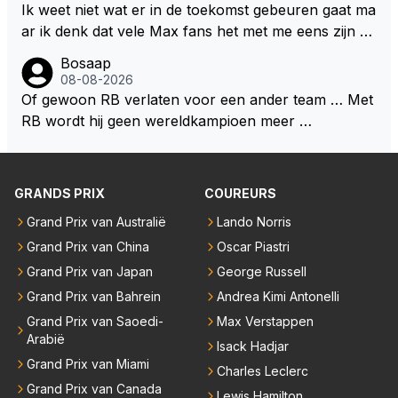
rijden de teams met tot op de liter afgemeten peut...
Ik weet niet wat er in de toekomst gebeuren gaat ma
ar ik denk dat vele Max fans het met me eens zijn da
t als Max in de toekomst de F1 verlaat het super zou
Bosaap
zijn als Alonso samen met Max ergens in een vieren
08-08-2026
twings uur race samen in een team zouden zitten. D
Of gewoon RB verlaten voor een ander team … Met
eze 2 coureurs zouden een fantastisch affiche zijn v
RB wordt hij geen wereldkampioen meer …
oor elke langeafstands race.
GRANDS PRIX
COUREURS
Grand Prix van Australië
Lando Norris
Grand Prix van China
Oscar Piastri
Grand Prix van Japan
George Russell
Grand Prix van Bahrein
Andrea Kimi Antonelli
Grand Prix van Saoedi-
Max Verstappen
Arabië
Isack Hadjar
Grand Prix van Miami
Charles Leclerc
Grand Prix van Canada
Lewis Hamilton