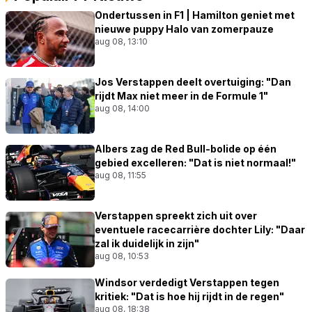
Ondertussen in F1 | Hamilton geniet met
nieuwe puppy Halo van zomerpauze
aug 08, 13:10
Jos Verstappen deelt overtuiging: "Dan
rijdt Max niet meer in de Formule 1"
aug 08, 14:00
Albers zag de Red Bull-bolide op één
gebied excelleren: "Dat is niet normaal!"
aug 08, 11:55
Verstappen spreekt zich uit over
eventuele racecarrière dochter Lily: "Daar
zal ik duidelijk in zijn"
aug 08, 10:53
Windsor verdedigt Verstappen tegen
kritiek: "Dat is hoe hij rijdt in de regen"
aug 08, 18:38