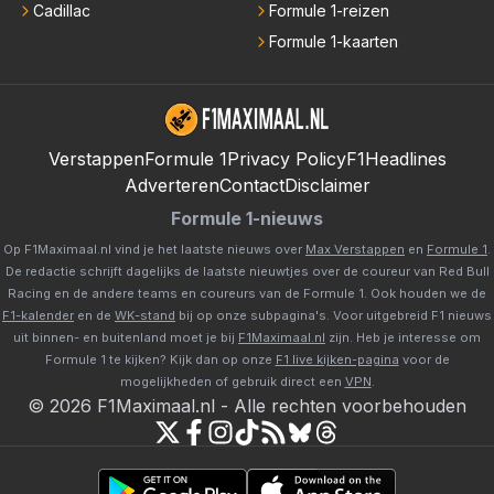
Cadillac
Formule 1-reizen
Formule 1-kaarten
Verstappen
Formule 1
Privacy Policy
F1Headlines
Adverteren
Contact
Disclaimer
Formule 1-nieuws
Op F1Maximaal.nl vind je het laatste nieuws over
Max Verstappen
en
Formule 1
.
De redactie schrijft dagelijks de laatste nieuwtjes over de coureur van Red Bull
Racing en de andere teams en coureurs van de Formule 1. Ook houden we de
F1-kalender
en de
WK-stand
bij op onze subpagina's. Voor uitgebreid F1 nieuws
uit binnen- en buitenland moet je bij
F1Maximaal.nl
zijn. Heb je interesse om
Formule 1 te kijken? Kijk dan op onze
F1 live kijken-pagina
voor de
mogelijkheden of gebruik direct een
VPN
.
©
2026
F1Maximaal.nl
-
Alle rechten voorbehouden