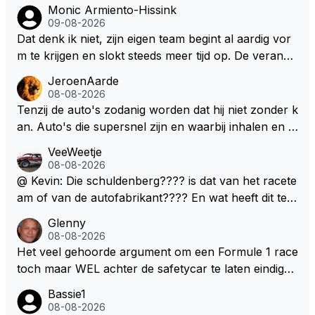
Monic Armiento-Hissink
09-08-2026
Dat denk ik niet, zijn eigen team begint al aardig vor
m te krijgen en slokt steeds meer tijd op. De verande
ringen die de komende twee jaar door gevoerd word
JeroenAarde
en zullen ben ik bang niet het gewenste effect hebb
08-08-2026
en. Mocht het wel zo zijn dan zal het 3 jaar zijn, hoo
Tenzij de auto's zodanig worden dat hij niet zonder k
guit 5 jaar maar echt niet langer. Vergeet niet, hij hee
an. Auto's die supersnel zijn en waarbij inhalen en v
ft nu een aantal races in GT3 gereden en dat heeft h
erdedigen uitdagingen zijn! Max houdt van snelheid,
VeeWeetje
em meer plezier gebracht dan de F1 op dit moment.
ronkende motoren en op de grenzen rijden van de
08-08-2026
mogelijkheden. Het ouderwetse racen waarbij de ma
@ Kevin: Die schuldenberg???? is dat van het racete
nnen en jongens verdeeld worden. Als deze auto's g
am of van de autofabrikant???? En wat heeft dit te
ebouwd worden zie ik Max het nog wel langer volho
maken met de prestaties van Newey???? En is Herb
Glenny
uden dan dat hij op dit moment beweerd. Dan kan hij
ert nu de spindoctor van newey geworden?? Eerlijk
08-08-2026
zijn talenten en uitzonderlijke klasse laten zien en he
gezegd snap ik de de kop én het artikel niet echt.
Het veel gehoorde argument om een Formule 1 race
eft daar enorm veel lol aan.
toch maar WEL achter de safetycar te laten eindigen
en aldus niet te kiezen voor een stukje verlenging, is
Bassie1
dat men vreest voor een brandstof tekort. Kennelijk
08-08-2026