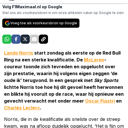
Volg F1Maximaal.nl op Google
Stel ons als voorkeursbron in om onze artikelen vaker op Google te zien
Voeg toe als voorkeursbron op Google
Lando Norris
start zondag als eerste op de Red Bull
Ring na een sterke kwalificatie. De
McLaren
-
coureur toonde zich tevreden en opgelucht over
zijn prestatie, waarin hij volgens eigen zeggen ‘de
oude ik’ terugvond. In een gesprek met
Sky Sports
lichtte Norris toe hoe hij dit gevoel heeft herwonnen
en blikte hij vooruit op de race, waar hij opnieuw een
gevecht verwacht met onder meer
Oscar Piastri
en
Charles Leclerc
.
Norris, die in de kwalificatie als snelste over de streep
kwam, was na afloop duidelijk opgelucht. ‘Het is fijn om