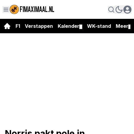
F1
Verstappen
Kalender
WK-stand
Meer
▼
▼
Norris pakt pole in