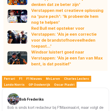
denken dat ze beter zijn'
Verstappen met creatieve oplossing
na 'pure pech': 'Ik probeerde hem
nog te helpen'
Red Bull met opsteker voor
Verstappen: 'Als je een correctie
voor de brandstofhoeveelheden
toepast...'
Windsor luistert goed naar
Verstappen: 'Als je een fan van Max
bent, is dat positief'
Ferrari
F1
F1 Nieuws
McLaren
Charles Leclerc
Lando Norris
GP Oostenrijk
Oscar Piastri
Bob Frederiks
Bob is sinds kort redacteur bij F1Maximaal.nl, maar volgt de