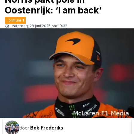
Oostenrijk: ‘I am back’
Formule 1
zaterdag, 28 juni 2025 om 19:32
Bob Frederiks
door