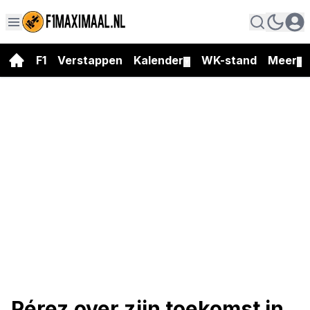
F1
Verstappen
Kalender
WK-stand
Meer
▼
▼
Pérez over zijn toekomst in