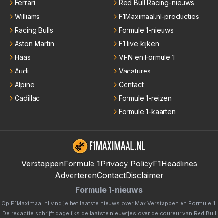
Ferrari
Red Bull Racing-nieuws
Williams
F1Maximaal.nl-producties
Racing Bulls
Formule 1-nieuws
Aston Martin
F1 live kijken
Haas
VPN en Formule 1
Audi
Vacatures
Alpine
Contact
Cadillac
Formule 1-reizen
Formule 1-kaarten
Verstappen
Formule 1
Privacy Policy
F1Headlines
Adverteren
Contact
Disclaimer
Formule 1-nieuws
Op F1Maximaal.nl vind je het laatste nieuws over
Max Verstappen
en
Formule 1
.
De redactie schrijft dagelijks de laatste nieuwtjes over de coureur van Red Bull