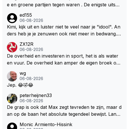
e en groene partijen tegen waren . De enigste uitspr
aak van een groenlinkse daarnaast bouw er een dak
ed155
over dan kunnen ze hun eigen uitlaat gassen inade
06-08-2026
men maar niet wetende was dat de F1 motor schone
Kimi, kijk uit en luister niet te veel naar je "idool". An
r is dan een normale auto. Dus denk echt niet dat de
ders heb je je zenuwen ook niet meer in bedwang. Zi
ze groene/wollen regering hier de F1 talenten of kar
e Bezechi, Di Antonio.. misschien anders tegen Max/
ZX12R
ters zullen steunen laat staan om een euro in het cir
Marquez/Jos ? Veel gezelliger
06-08-2026
cuit Zandvoort te steken
De overheid en investeren in sport, het is als water
en vuur. De overheid kan amper de eigen broek oph
ouden. De Staat steelt liever, liefst van eigen burger
wg
s. Je kunt de Staat het best vergelijken met de sherif
06-08-2026
f van Nottinghem (Robin Hood) welk achter de bom
Jep. 😂🤣😂
en verscholen de argeloze burger opwacht om he
peterheijnen33
m/haar van zijn laatste zuurverdiende stuiver te ber
06-08-2026
oven. De Staat heeft nooit ooit maar een stuiver in Z
De grap is ook dat Max zegt tevreden te zijn, maar d
andvoort willen investeren en dat zal ook nooit gebe
an op de baan het absolute tegendeel bewijst. Lando
uren. Afdragen van BTW gelden en vergunningen bi
zegt daarentegen juist meer te willen, maar laat het
Monic Armiento-Hissink
j dergelijke sportievefestiviteiten MOET je dan weer
dan eigenlijk niet echt zien. ;)