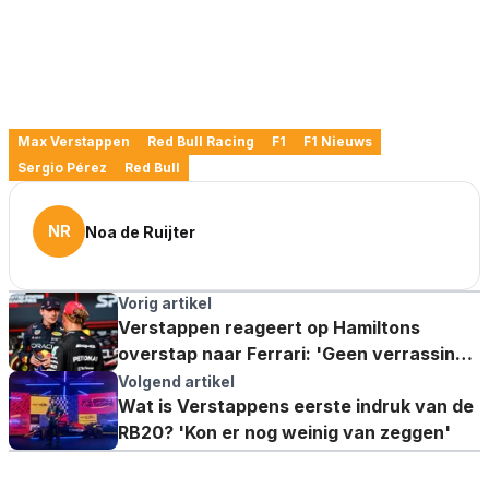
Max Verstappen
Red Bull Racing
F1
F1 Nieuws
Sergio Pérez
Red Bull
NR
Noa de Ruijter
Vorig artikel
Verstappen reageert op Hamiltons
overstap naar Ferrari: 'Geen verrassing
dat ze aan het praten waren'
Volgend artikel
Wat is Verstappens eerste indruk van de
RB20? 'Kon er nog weinig van zeggen'