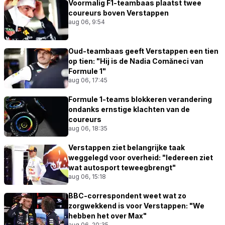
Voormalig F1-teambaas plaatst twee
coureurs boven Verstappen
aug 06, 9:54
Oud-teambaas geeft Verstappen een tien
op tien: "Hij is de Nadia Comăneci van
Formule 1"
aug 06, 17:45
Formule 1-teams blokkeren verandering
ondanks ernstige klachten van de
coureurs
aug 06, 18:35
Verstappen ziet belangrijke taak
weggelegd voor overheid: "Iedereen ziet
wat autosport teweegbrengt"
aug 06, 15:18
BBC-correspondent weet wat zo
zorgwekkend is voor Verstappen: "We
hebben het over Max"
aug 06, 20:35