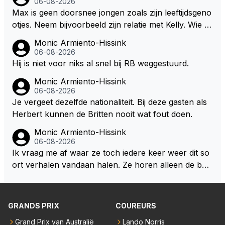
06-08-2026
wel afstaan, de parasiet.
Max is geen doorsnee jongen zoals zijn leeftijdsgeno
otjes. Neem bijvoorbeeld zijn relatie met Kelly. Wie g
aat er een relatie aan met een vrouw die toch wat ja
Monic Armiento-Hissink
artjes ouder is en al een kleine heeft van een voorm
06-08-2026
alig RB-lid op de leeftijd van 23 jaar? Hij doet dingen
Hij is niet voor niks al snel bij RB weggestuurd.
die leeftijdsgenootjes niet doen en blijft toch heel gew
Monic Armiento-Hissink
oon. Ieder jaar is er in Hongarije een uitje voor zijn t
06-08-2026
eam. Op 28-jarige leeftijd is hij al eigenaar van een su
Je vergeet dezelfde nationaliteit. Bij deze gasten als
ccesvol raceteam. Hij is niet alleen speciaal in de aut
Herbert kunnen de Britten nooit wat fout doen.
o maar ook daarbuiten.
Monic Armiento-Hissink
06-08-2026
Ik vraag me af waar ze toch iedere keer weer dit so
ort verhalen vandaan halen. Ze horen alleen de boa
rdradio's en interviews van Max, die uitgezonden en
gedaan worden als ie nog vol adrenaline zit, maar ni
emand weet wat er zich afspeelt achter gesloten de
GRANDS PRIX
COUREURS
uren. Bovendien werken er 2000 man bij RB en niet
Grand Prix van Australië
Lando Norris
iedereen is vertrokken. Dat er nu een paar jaar acht