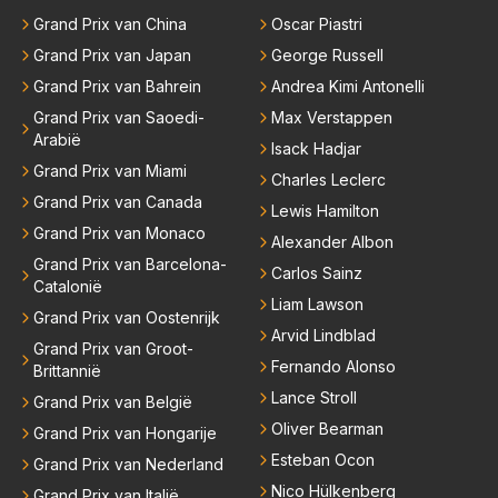
Grand Prix van China
Oscar Piastri
er elkaar mensen een andere uitdagingen zoeken of
niet meer in de F1 willen werken is niet zo gek als de
Grand Prix van Japan
George Russell
meesten van hen al sinds dat RB hun intrede deed a
Grand Prix van Bahrein
Andrea Kimi Antonelli
anwezig waren. De mensen die nu een aantal van di
Grand Prix van Saoedi-
Max Verstappen
e lege plaatsen op gaan vullen hebben ook al jaren
Arabië
Isack Hadjar
binnen RB gewerkt en zijn voor Max geen vreemde
Grand Prix van Miami
Charles Leclerc
n meer. Ook andere teams verliezen mensen. Er wo
Grand Prix van Canada
Lewis Hamilton
rdt teveel drama van gemaakt.
Grand Prix van Monaco
Alexander Albon
Grand Prix van Barcelona-
Carlos Sainz
Catalonië
Liam Lawson
Grand Prix van Oostenrijk
Arvid Lindblad
Grand Prix van Groot-
Fernando Alonso
Brittannië
Lance Stroll
Grand Prix van België
Oliver Bearman
Grand Prix van Hongarije
Esteban Ocon
Grand Prix van Nederland
Nico Hülkenberg
Grand Prix van Italië