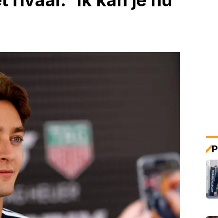
 rivaal: 'Ik kan je nu
'
P