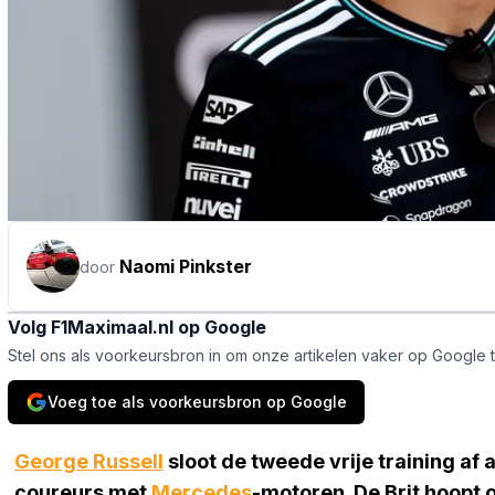
Naomi Pinkster
door
Volg F1Maximaal.nl op Google
Stel ons als voorkeursbron in om onze artikelen vaker op Google 
Voeg toe als voorkeursbron op Google
George Russell
sloot de tweede vrije training af
coureurs met
Mercedes
-motoren. De Brit hoopt