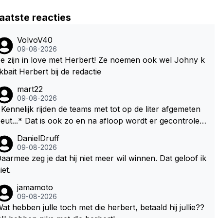
aatste reacties
VolvoV40
09-08-2026
e zijn in love met Herbert! Ze noemen ook wel Johny k
ikbait Herbert bij de redactie
mart22
09-08-2026
Kennelijk rijden de teams met tot op de liter afgemeten
* Dat is ook zo en na afloop wordt er gecontrolee
d en moet er nog minimaal 1 liter in de tank zitten. Om di
DanielDruff
 reden is Vettel ooit gediskwalificeerd. Je hoort soms oo
09-08-2026
 wel eens dat ze brandstoof moeten sparen als de race
aarmee zeg je dat hij niet meer wil winnen. Dat geloof ik
ngineer denkt dat ze die ene liter niet gaan halen. Je zo
iet.
 dit ook kunnen oplossen door die 1 liter te verhogen n
jamamoto
ar bijv. 5 liter en dan die ronden achter SC niet mee te t
09-08-2026
. Na x ronden SC moet er na afloop niet nog 5 maa
at hebben julle toch met die herbert, betaald hij jullie??
 x liter inzitten.