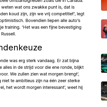
koele omstandigheden zoals die in Canada.
e weten wat ons zwakke punt is, dat is
n koud zijn, zijn we vrij competitief’, legt
 optimistisch. Bovendien liepen alle auto’s
 training. ‘Het was een fijne bevestiging
 Russell.
andenkeuze
ronde was erg sterk vandaag. Er zat bijna
alles in de strijd voor die ene ronde, blijkt
voor. We zullen zien wat morgen brengt’,
niet te ambitieus zijn na één zeer sterke
el, het wordt morgen interessant’, weet hij