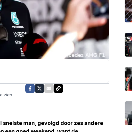
te zien
 al snelste man, gevolgd door zes andere
 op een goed weekend, want de