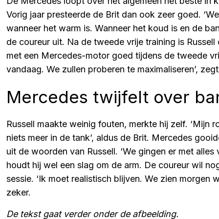
De Mercedes loopt over het algemeen het beste in 
Vorig jaar presteerde de Brit dan ook zeer goed. ‘W
wanneer het warm is. Wanneer het koud is en de bande
de coureur uit. Na de tweede vrije training is Russell
met een Mercedes-motor goed tijdens de tweede vrije
vandaag. We zullen proberen te maximaliseren’, zegt
Mercedes twijfelt over b
Russell maakte weinig fouten, merkte hij zelf. ‘Mijn 
niets meer in de tank’, aldus de Brit. Mercedes gooide 
uit de woorden van Russell. ‘We gingen er met alles 
houdt hij wel een slag om de arm. De coureur wil nog 
sessie. ‘Ik moet realistisch blijven. We zien morgen w
zeker.
De tekst gaat verder onder de afbeelding.