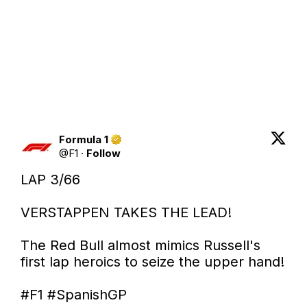
Formula 1
@
F1
·
Follow
LAP 3/66

VERSTAPPEN TAKES THE LEAD!

The Red Bull almost mimics Russell's 
first lap heroics to seize the upper hand!

#F1
#SpanishGP