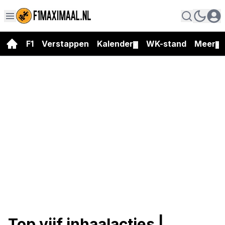
F1
Verstappen
Kalender
WK-stand
Meer
▼
▼
Top vijf inhaalacties |