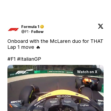
Formula 1
@
F1
·
Follow
Onboard with the McLaren duo for THAT 
Lap 1 move 🔥

#F1
#ItalianGP
Watch on X