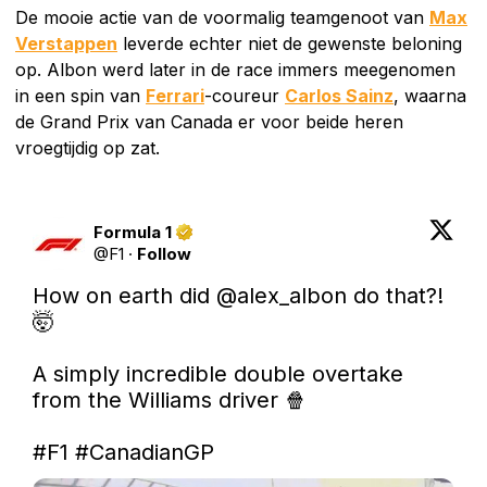
De mooie actie van de voormalig teamgenoot van
Max
Verstappen
leverde echter niet de gewenste beloning
op. Albon werd later in de race immers meegenomen
in een spin van
Ferrari
-coureur
Carlos Sainz
, waarna
de Grand Prix van Canada er voor beide heren
vroegtijdig op zat.
Formula 1
@
F1
·
Follow
How on earth did 
@alex_albon
 do that?! 
🤯

A simply incredible double overtake 
from the Williams driver 🍿

#F1
#CanadianGP