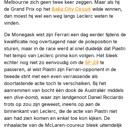
Melbourne zich geen twee keer zeggen. Maar als hij
de Grand Prix op het
Baku City Circuit
wilde winnen,
dan moest hij wel een weg langs Leclerc weten te
vinden.
De Monegask wist zijn Ferrari een dag eerder tijdens de
kwalificatie nog overtuigend naar de poleposition te
sturen, maar in de race werd al snel duidelijk dat Piastri
het tempo van Leclerc prima kon volgen. Het bleek
echter nog niet zo eenvoudig om de
SF-24
te
passeren, al wist Piastri zijn Ferrari-opponent in de
tweede stint met een even verrassende als
doortastende actie toch te verschalken. Bij het
aanremmen van bocht één dook de Australiër middels
een
dive-bomb,
waar zijn landgenoot Daniel Ricciardo
trots op zou zijn geweest, ineens op aan de
binnenkant van Leclerc, die de actie van Piastri niet
aan had zien komen en enkel toe kon kijken. De
inhaalactie van de McLaren-coureur bleek uiteindelijk