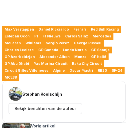
Max Verstappen
Daniel Ricciardo
Ferrari
Red Bull Racing
Esteban Ocon
F1
F1 Nieuws
Carlos Sainz
Mercedes
McLaren
Williams
Sergio Pérez
George Russell
Charles Leclerc
GP Canada
Lando Norris
GP Spanje
GP Azerbeidzjan
Alexander Albon
Monza
GP Italië
GP Abu Dhabi
Yas Marina Circuit
Baku City Circuit
Circuit Gilles Villeneuve
Alpine
Oscar Piastri
RB20
SF-24
MCL38
Stephan Koolschijn
Bekijk berichten van de auteur
Vorig artikel