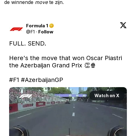
de winnende
move
te zijn.
Formula 1
@
F1
·
Follow
FULL. SEND.

Here's the move that won Oscar Piastri 
the Azerbaijan Grand Prix 👏🍿

#F1
#AzerbaijanGP
Watch on X