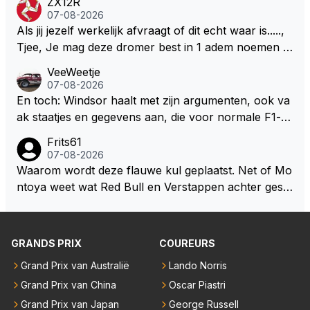
ZX12R
weet 🤮🤮
07-08-2026
Als jij jezelf werkelijk afvraagt of dit echt waar is.....,
Tjee, Je mag deze dromer best in 1 adem noemen m
et bv een Hans Christian Andersen. Enorme drang n
VeeWeetje
aar voordragen uit eigen geest. Kan mij voorstellen d
07-08-2026
at je het leuk vindt sprookjes te luisteren maar heb jij
En toch: Windsor haalt met zijn argumenten, ook va
jezelf dan ook wel eens afgevraagd of de dappere b
ak staatjes en gegevens aan, die voor normale F1-fa
oswachter werkelijk Roodkapje uit de buik van de bo
ns niet te verkrijgen of te snappen zijn. Iets met "co
Frits61
ze wolff gesneden heeft?
okies made of your own dough" 🤣
07-08-2026
Waarom wordt deze flauwe kul geplaatst. Net of Mo
ntoya weet wat Red Bull en Verstappen achter geslo
ten deuren bespreken.
GRANDS PRIX
COUREURS
Grand Prix van Australië
Lando Norris
Grand Prix van China
Oscar Piastri
Grand Prix van Japan
George Russell