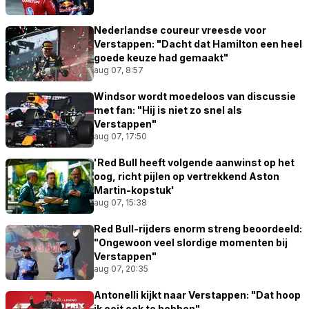
Nederlandse coureur vreesde voor
Verstappen: "Dacht dat Hamilton een heel
goede keuze had gemaakt"
aug 07, 8:57
Windsor wordt moedeloos van discussie
met fan: "Hij is niet zo snel als
Verstappen"
aug 07, 17:50
'Red Bull heeft volgende aanwinst op het
oog, richt pijlen op vertrekkend Aston
Martin-kopstuk'
aug 07, 15:38
Red Bull-rijders enorm streng beoordeeld:
"Ongewoon veel slordige momenten bij
Verstappen"
aug 07, 20:35
Antonelli kijkt naar Verstappen: "Dat hoop
ik ooit ook te hebben"