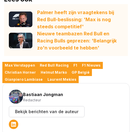
Palmer heeft zijn vraagtekens bij
Red Bull-beslissing: 'Max is nog
steeds competitief'
Nieuwe teambazen Red Bull en
Racing Bulls geprezen: 'Belangrijk
zo'n voorbeeld te hebben'
Max Verstappen
Red Bull Racing
F1
F1 Nieuws
Christian Horner
Helmut Marko
GP België
Gianpiero Lambiase
Laurent Mekies
Bastiaan Jongman
Redacteur
Bekijk berichten van de auteur