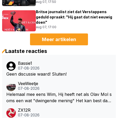
aug 07, 17:50
Britse journalist ziet dat Verstappens
geduld opraakt: "Hij gaat dat niet eeuwig
doen"
aug 07, 17:00
Meer artikelen
Laatste reacties
Bassie1
07-08-2026
Geen discussie waard! Sluiten!
VeeWeetje
07-08-2026
Helemaal mee eens Wim, Hij heeft net als Olav Mol s
oms een wat "dwingende mening" Het kan best dat
de fan in kwestie probeerde een vergelijkbaar gevoe
ZX12R
l bij Windsor op te roepen. Maar in een tijd zonder r
07-08-2026