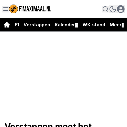
F1
Verstappen
Kalender
WK-stand
Meer
▼
▼
Verstappen moet het