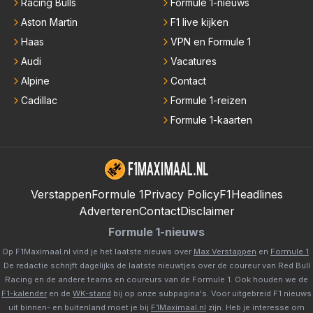
Racing Bulls
Formule 1-nieuws
Aston Martin
F1 live kijken
Haas
VPN en Formule 1
Audi
Vacatures
Alpine
Contact
Cadillac
Formule 1-reizen
Formule 1-kaarten
Verstappen
Formule 1
Privacy Policy
F1Headlines
Adverteren
Contact
Disclaimer
Formule 1-nieuws
Op F1Maximaal.nl vind je het laatste nieuws over
Max Verstappen
en
Formule 1
.
De redactie schrijft dagelijks de laatste nieuwtjes over de coureur van Red Bull
Racing en de andere teams en coureurs van de Formule 1. Ook houden we de
F1-kalender
en de
WK-stand
bij op onze subpagina's. Voor uitgebreid F1 nieuws
uit binnen- en buitenland moet je bij
F1Maximaal.nl
zijn. Heb je interesse om