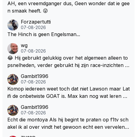
aces zijn dit leuke berichtjes
AH, een vreemdganger dus, Geen wonder dat ie gee
n smaak heeft. 😜
Forzapertutti
07-08-2026
The Hinch is geen Engelsman...
wg
07-08-2026
😂 Hij gebruikt gelukkig over het algemeen alleen to
psnelheden, verder gebruikt hij zijn race-inzichten q
ua rotatie, baangebruik, etc. Alleen snelheid in of uit
Gambit1996
een bocht zegt helemaal niets, dus wat dat betreft h
07-08-2026
eeft hij sowieso gelijk 😂.
Komop iedereen weet toch dat niet Lawson maar Lat
ifi de onbetwiste GOAT is. Max kan nog wat leren va
n hem En iedereen maar zeggen Schumacher of Ha
Gambit1996
milton, hahahaha. Latifi pakt ze allemaal met de oge
07-08-2026
n dicht met als onbetwiste nummer 2 of GOATINES
Echt die montoya Als hij begint te praten op f1tv sch
S Lawson natuurlijk 😂😂😂😂😂
akel ik al over vindt het gewoon echt een vervelend
mannetje met zijn geblaas alsof hij het allemaal wel