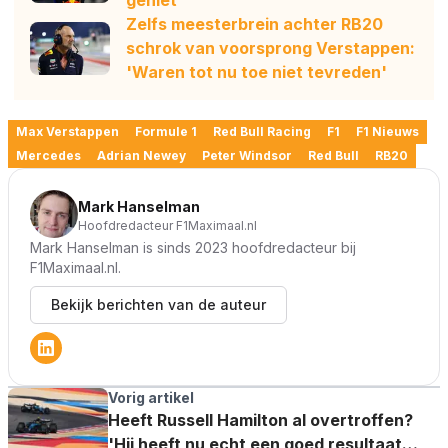
geniet'
Zelfs meesterbrein achter RB20
schrok van voorsprong Verstappen:
'Waren tot nu toe niet tevreden'
Max Verstappen
Formule 1
Red Bull Racing
F1
F1 Nieuws
Mercedes
Adrian Newey
Peter Windsor
Red Bull
RB20
Mark Hanselman
Hoofdredacteur F1Maximaal.nl
Mark Hanselman is sinds 2023 hoofdredacteur bij
F1Maximaal.nl.
Bekijk berichten van de auteur
Vorig artikel
Heeft Russell Hamilton al overtroffen?
'Hij heeft nu echt een goed resultaat