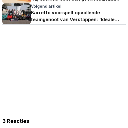
nodig'
Volgend artikel
Barretto voorspelt opvallende
teamgenoot van Verstappen: 'Ideale
omgeving voor hem opgezet'
3 Reacties