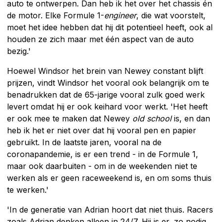
auto te ontwerpen. Dan heb ik het over het chassis én
de motor. Elke Formule 1-
engineer
, die wat voorstelt,
moet het idee hebben dat hij dit potentieel heeft, ook al
houden ze zich maar met één aspect van de auto
bezig.'
Hoewel Windsor het brein van Newey constant blijft
prijzen, vindt Windsor het vooral ook belangrijk om te
benadrukken dat de 65-jarige vooral zulk goed werk
levert omdat hij er ook keihard voor werkt. 'Het heeft
er ook mee te maken dat Newey
old school
is, en dan
heb ik het er niet over dat hij vooral pen en papier
gebruikt. In de laatste jaren, vooral na de
coronapandemie, is er een trend - in de Formule 1,
maar ook daarbuiten - om in de weekenden niet te
werken als er geen raceweekend is, en om soms thuis
te werken.'
'In de generatie van Adrian hoort dat niet thuis. Racers
zoals Adrian denken alleen in 24/7. Hij is er, zo nodig,