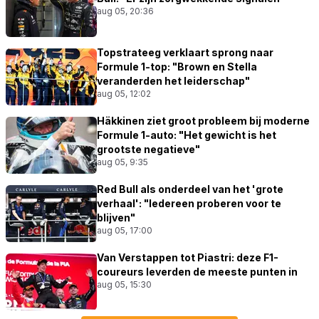
aug 05, 20:36
Topstrateeg verklaart sprong naar
Formule 1-top: "Brown en Stella
veranderden het leiderschap"
aug 05, 12:02
Häkkinen ziet groot probleem bij moderne
Formule 1-auto: "Het gewicht is het
grootste negatieve"
aug 05, 9:35
Red Bull als onderdeel van het 'grote
verhaal': "Iedereen proberen voor te
blijven"
aug 05, 17:00
Van Verstappen tot Piastri: deze F1-
coureurs leverden de meeste punten in
aug 05, 15:30