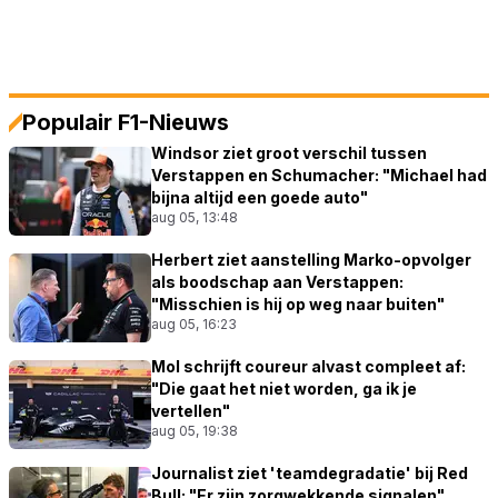
Populair F1-Nieuws
Windsor ziet groot verschil tussen
Verstappen en Schumacher: "Michael had
bijna altijd een goede auto"
aug 05, 13:48
Herbert ziet aanstelling Marko-opvolger
als boodschap aan Verstappen:
"Misschien is hij op weg naar buiten"
aug 05, 16:23
Mol schrijft coureur alvast compleet af:
"Die gaat het niet worden, ga ik je
vertellen"
aug 05, 19:38
Journalist ziet 'teamdegradatie' bij Red
Bull: "Er zijn zorgwekkende signalen"