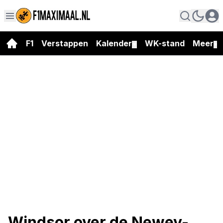
F1
Verstappen
Kalender
WK-stand
Meer
▼
▼
Windsor over de Newey-