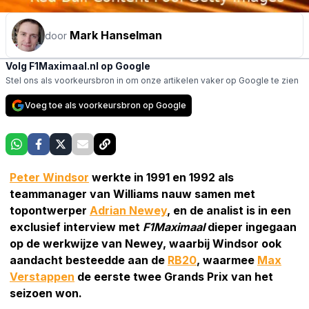
Mark Hanselman
door
Volg F1Maximaal.nl op Google
Stel ons als voorkeursbron in om onze artikelen vaker op Google te zien
Voeg toe als voorkeursbron op Google
Peter Windsor
werkte in 1991 en 1992 als
teammanager van Williams nauw samen met
topontwerper
Adrian Newey
, en de analist is in een
exclusief interview met
F1Maximaal
dieper ingegaan
op de werkwijze van Newey, waarbij Windsor ook
aandacht besteedde aan de
RB20
, waarmee
Max
Verstappen
de eerste twee Grands Prix van het
seizoen won.