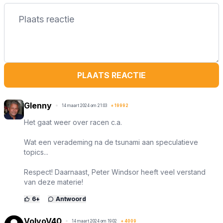
PLAATS REACTIE
Glenny
14 maart 2024 om 21:03
+
19992
Het gaat weer over racen c.a.
Wat een verademing na de tsunami aan speculatieve
topics...
Respect! Daarnaast, Peter Windsor heeft veel verstand
van deze materie!
6
+
Antwoord
VolvoV40
14 maart 2024 om 19:02
+
4009