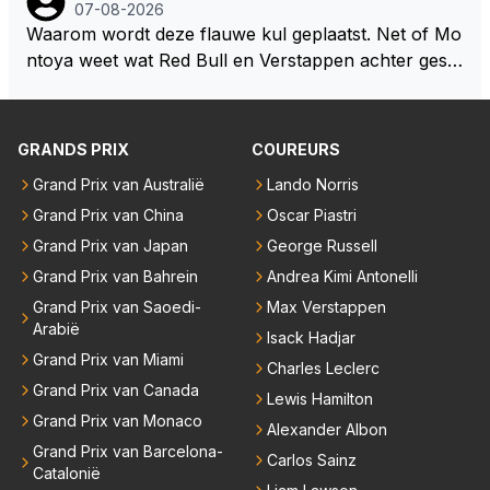
okies made of your own dough" 🤣
07-08-2026
Waarom wordt deze flauwe kul geplaatst. Net of Mo
ntoya weet wat Red Bull en Verstappen achter geslo
ten deuren bespreken.
GRANDS PRIX
COUREURS
Grand Prix van Australië
Lando Norris
Grand Prix van China
Oscar Piastri
Grand Prix van Japan
George Russell
Grand Prix van Bahrein
Andrea Kimi Antonelli
Grand Prix van Saoedi-
Max Verstappen
Arabië
Isack Hadjar
Grand Prix van Miami
Charles Leclerc
Grand Prix van Canada
Lewis Hamilton
Grand Prix van Monaco
Alexander Albon
Grand Prix van Barcelona-
Carlos Sainz
Catalonië