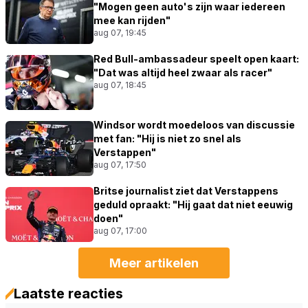
"Mogen geen auto's zijn waar iedereen
mee kan rijden"
aug 07, 19:45
Red Bull-ambassadeur speelt open kaart:
"Dat was altijd heel zwaar als racer"
aug 07, 18:45
Windsor wordt moedeloos van discussie
met fan: "Hij is niet zo snel als
Verstappen"
aug 07, 17:50
Britse journalist ziet dat Verstappens
geduld opraakt: "Hij gaat dat niet eeuwig
doen"
aug 07, 17:00
Meer artikelen
Laatste reacties