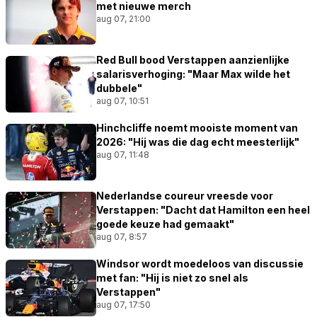
met nieuwe merch
aug 07, 21:00
Red Bull bood Verstappen aanzienlijke
salarisverhoging: "Maar Max wilde het
dubbele"
aug 07, 10:51
Hinchcliffe noemt mooiste moment van
2026: "Hij was die dag echt meesterlijk"
aug 07, 11:48
Nederlandse coureur vreesde voor
Verstappen: "Dacht dat Hamilton een heel
goede keuze had gemaakt"
aug 07, 8:57
Windsor wordt moedeloos van discussie
met fan: "Hij is niet zo snel als
Verstappen"
aug 07, 17:50