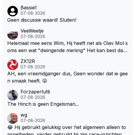
Bassie1
07-08-2026
Geen discussie waard! Sluiten!
VeeWeetje
07-08-2026
Helemaal mee eens Wim, Hij heeft net als Olav Mol s
oms een wat "dwingende mening" Het kan best dat
de fan in kwestie probeerde een vergelijkbaar gevoe
ZX12R
l bij Windsor op te roepen. Maar in een tijd zonder r
07-08-2026
aces zijn dit leuke berichtjes
AH, een vreemdganger dus, Geen wonder dat ie gee
n smaak heeft. 😜
Forzapertutti
07-08-2026
The Hinch is geen Engelsman...
wg
07-08-2026
😂 Hij gebruikt gelukkig over het algemeen alleen to
psnelheden, verder gebruikt hij zijn race-inzichten q