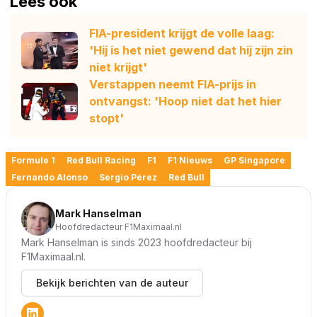
Lees ook
FIA-president krijgt de volle laag:
'Hij is het niet gewend dat hij zijn zin
niet krijgt'
Verstappen neemt FIA-prijs in
ontvangst: 'Hoop niet dat het hier
stopt'
Formule 1
Red Bull Racing
F1
F1 Nieuws
GP Singapore
Fernando Alonso
Sergio Pérez
Red Bull
Mark Hanselman
Hoofdredacteur F1Maximaal.nl
Mark Hanselman is sinds 2023 hoofdredacteur bij
F1Maximaal.nl.
Bekijk berichten van de auteur