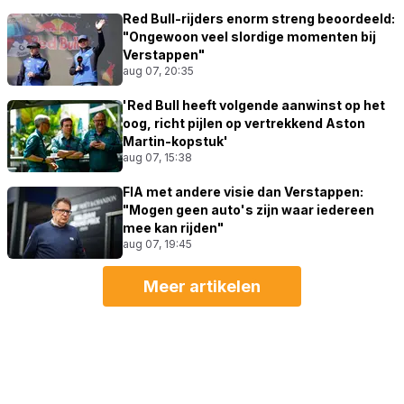
Red Bull-rijders enorm streng beoordeeld:
"Ongewoon veel slordige momenten bij
Verstappen"
aug 07, 20:35
'Red Bull heeft volgende aanwinst op het
oog, richt pijlen op vertrekkend Aston
Martin-kopstuk'
aug 07, 15:38
FIA met andere visie dan Verstappen:
"Mogen geen auto's zijn waar iedereen
mee kan rijden"
aug 07, 19:45
Meer artikelen