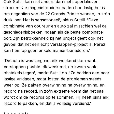
Ook Suttill kan niet anders dan met superlatieven
strooien. 'Je mag niet onderschatten hoe lastig het is
om negentien van de 22 Grands Prix te winnen, in zo'n
druk jaar. Het is sensationeel', aldus Suttill. 'Deze
combinatie van coureur en auto zal misschien wel de
geschiedenisboeken ingaan als de beste combinatie
ooit. Zijn betrokkenheid bij het project geeft ook het
gevoel dat het een echt Verstappen-project is. Pérez
kan hem op geen enkele manier benaderen.'
'De auto is was lang niet elk weekend dominant.
Verstappen pushte elk weekend, en kwam vaak
obstakels tegen', merkt Suttill op. 'Ze hadden een paar
lastige vrijdagen, maar losten de problemen steeds
weer op. Ze pakten overwinning na overwinning, en
record na record, in zo'n extreme vorm dat het saai
wordt om de records op te sommen. Hij heeft bijna elk
record te pakken, en dat is volledig verdiend.'