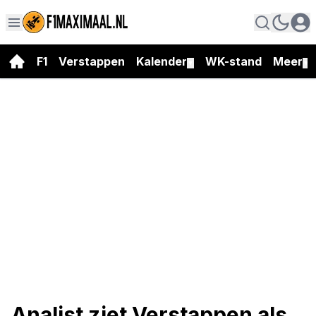
F1
Verstappen
Kalender
WK-stand
Meer
▼
▼
Analist ziet Verstappen als