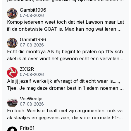
ua rotatie, baangebruik, etc. Alleen snelheid in of uit
Gambit1996
een bocht zegt helemaal niets, dus wat dat betreft h
07-08-2026
eeft hij sowieso gelijk 😂.
Komop iedereen weet toch dat niet Lawson maar Lat
ifi de onbetwiste GOAT is. Max kan nog wat leren va
n hem En iedereen maar zeggen Schumacher of Ha
Gambit1996
milton, hahahaha. Latifi pakt ze allemaal met de oge
07-08-2026
n dicht met als onbetwiste nummer 2 of GOATINES
Echt die montoya Als hij begint te praten op f1tv sch
S Lawson natuurlijk 😂😂😂😂😂
akel ik al over vindt het gewoon echt een vervelend
mannetje met zijn geblaas alsof hij het allemaal wel
ZX12R
weet 🤮🤮
07-08-2026
Als jij jezelf werkelijk afvraagt of dit echt waar is.....,
Tjee, Je mag deze dromer best in 1 adem noemen m
et bv een Hans Christian Andersen. Enorme drang n
VeeWeetje
aar voordragen uit eigen geest. Kan mij voorstellen d
07-08-2026
at je het leuk vindt sprookjes te luisteren maar heb jij
En toch: Windsor haalt met zijn argumenten, ook va
jezelf dan ook wel eens afgevraagd of de dappere b
ak staatjes en gegevens aan, die voor normale F1-fa
oswachter werkelijk Roodkapje uit de buik van de bo
ns niet te verkrijgen of te snappen zijn. Iets met "co
Frits61
ze wolff gesneden heeft?