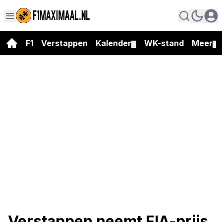
F1
Verstappen
Kalender
WK-stand
Meer
▼
▼
Verstappen neemt FIA-prijs