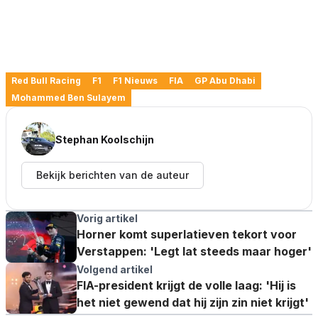
Red Bull Racing
F1
F1 Nieuws
FIA
GP Abu Dhabi
Mohammed Ben Sulayem
Stephan Koolschijn
Bekijk berichten van de auteur
Vorig artikel
Horner komt superlatieven tekort voor
Verstappen: 'Legt lat steeds maar hoger'
Volgend artikel
FIA-president krijgt de volle laag: 'Hij is
het niet gewend dat hij zijn zin niet krijgt'