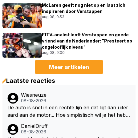
McLaren geeft nog niet op en laat zich
inspireren door Verstappen
aug 08, 9:53
F1TV-analist looft Verstappen en goede
vriend van de Nederlander: "Presteert op
ongelooflijk niveau"
aug 08, 9:00
Meer artikelen
Laatste reacties
Wiesneuze
08-08-2026
De auto is snel in een rechte lijn en dat ligt dan uiter
aard aan de motor... Hoe simplistisch wil je het hebb
en? Juist in de buurt van de topsnelheid is luchtwee
DanielDruff
rstand ontzettend belangrijk. Heeft Red Bull bochtgri
08-08-2026
p opgegeven voor topsnelheid? Dat is iets wat vaker