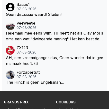
een zeer exclusief appartement hebben gekocht in
jke gewichtsvermindering mee doen en ruimte creër
Bassie1
Monaco. Naar verluid hebben ze daar zo'n 75 miljo
07-08-2026
en om de autos kleiner en smaller te maken. Om we
en euro voor af mogen tikken. Wat daarbij me nog h
Geen discussie waard! Sluiten!
er echte raceauto's te zien zodat iedereen weer teru
et meeste verbaasd is dat de gehele Nederlandse ro
gkomt naar de F1 die inmiddels weggelopen zijn!
VeeWeetje
ddelpers en de RTL Boulevards van deze wereld dit
07-08-2026
uitermate belangrijke nieuws volledig hebben gemist.
Helemaal mee eens Wim, Hij heeft net als Olav Mol s
oms een wat "dwingende mening" Het kan best dat
de fan in kwestie probeerde een vergelijkbaar gevoe
ZX12R
l bij Windsor op te roepen. Maar in een tijd zonder r
07-08-2026
aces zijn dit leuke berichtjes
AH, een vreemdganger dus, Geen wonder dat ie gee
n smaak heeft. 😜
Forzapertutti
07-08-2026
The Hinch is geen Engelsman...
GRANDS PRIX
COUREURS