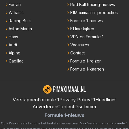
Ferrari
Red Bull Racing-nieuws
Williams
F1Maximaal.nl-producties
Racing Bulls
Formule 1-nieuws
Aston Martin
F1 live kijken
Haas
VPN en Formule 1
Audi
Vacatures
Alpine
Contact
Cadillac
Formule 1-reizen
Formule 1-kaarten
Verstappen
Formule 1
Privacy Policy
F1Headlines
Adverteren
Contact
Disclaimer
Formule 1-nieuws
Op F1Maximaal.nl vind je het laatste nieuws over
Max Verstappen
en
Formule 1
.
De redactie schrijft dagelijks de laatste nieuwtjes over de coureur van Red Bull