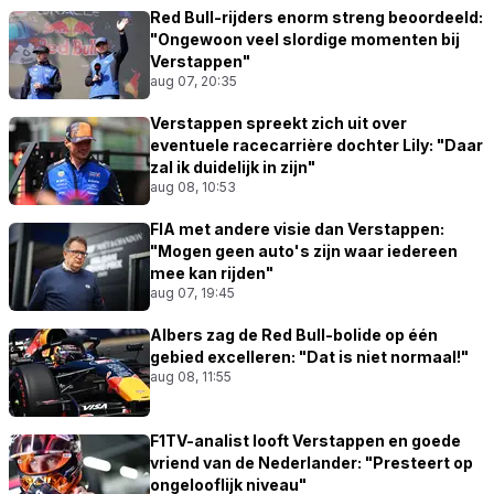
Red Bull-rijders enorm streng beoordeeld:
"Ongewoon veel slordige momenten bij
Verstappen"
aug 07, 20:35
Verstappen spreekt zich uit over
eventuele racecarrière dochter Lily: "Daar
zal ik duidelijk in zijn"
aug 08, 10:53
FIA met andere visie dan Verstappen:
"Mogen geen auto's zijn waar iedereen
mee kan rijden"
aug 07, 19:45
Albers zag de Red Bull-bolide op één
gebied excelleren: "Dat is niet normaal!"
aug 08, 11:55
F1TV-analist looft Verstappen en goede
vriend van de Nederlander: "Presteert op
ongelooflijk niveau"