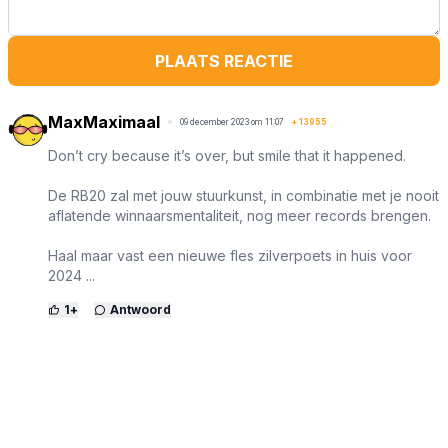
PLAATS REACTIE
MaxMaximaal
09 december 2023 om 11:07
+
13955
Don’t cry because it’s over, but smile that it happened.
De RB20 zal met jouw stuurkunst, in combinatie met je nooit
aflatende winnaarsmentaliteit, nog meer records brengen.
Haal maar vast een nieuwe fles zilverpoets in huis voor
2024 ...
1
+
Antwoord