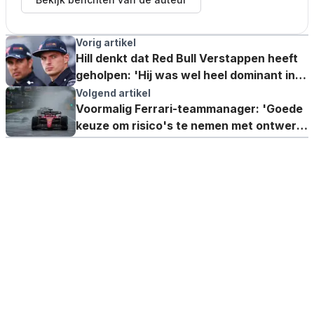
Vorig artikel
Hill denkt dat Red Bull Verstappen heeft
geholpen: 'Hij was wel heel dominant in
Canada'
Volgend artikel
Voormalig Ferrari-teammanager: 'Goede
keuze om risico's te nemen met ontwerp
van de auto'