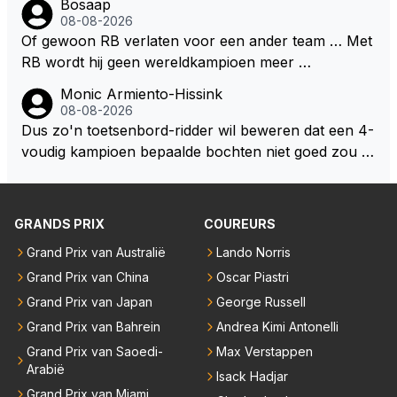
Bosaap
zijn als Alonso samen met Max ergens in een vieren
08-08-2026
twings uur race samen in een team zouden zitten. D
Of gewoon RB verlaten voor een ander team … Met
eze 2 coureurs zouden een fantastisch affiche zijn v
RB wordt hij geen wereldkampioen meer …
oor elke langeafstands race.
Monic Armiento-Hissink
08-08-2026
Dus zo'n toetsenbord-ridder wil beweren dat een 4-
voudig kampioen bepaalde bochten niet goed zou n
emen. Die zal ook wel tot de groep behoren die dez
e reglementen wel goed vindt.
GRANDS PRIX
COUREURS
Grand Prix van Australië
Lando Norris
Grand Prix van China
Oscar Piastri
Grand Prix van Japan
George Russell
Grand Prix van Bahrein
Andrea Kimi Antonelli
Grand Prix van Saoedi-
Max Verstappen
Arabië
Isack Hadjar
Grand Prix van Miami