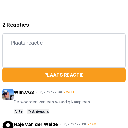
2 Reacties
PLAATS REACTIE
Wim.v63
30 juni 2022 om 13:03
+
15834
De woorden van een waardig kampioen.
7
+
Antwoord
Hajé van der Weide
30 juni 2022 om 11:33
+
3201