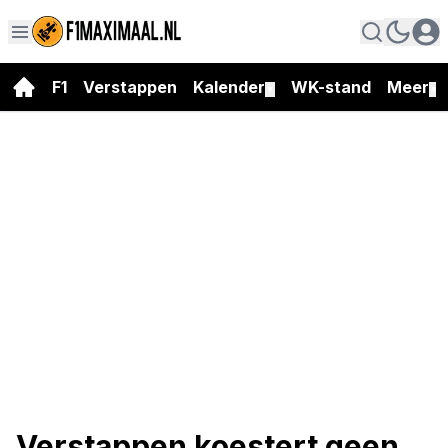
F1
Verstappen
Kalender
WK-stand
Meer
▼
▼
Verstappen koestert geen