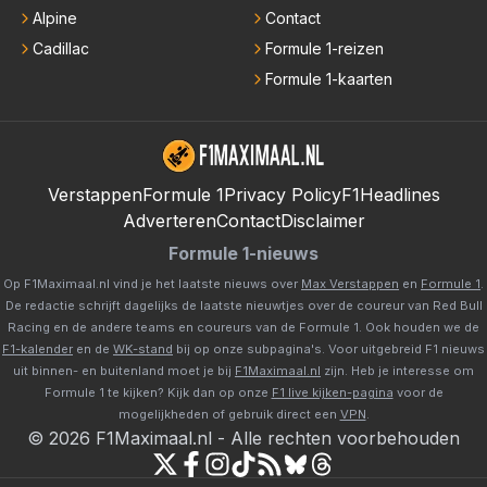
Alpine
Contact
Cadillac
Formule 1-reizen
Formule 1-kaarten
Verstappen
Formule 1
Privacy Policy
F1Headlines
Adverteren
Contact
Disclaimer
Formule 1-nieuws
Op F1Maximaal.nl vind je het laatste nieuws over
Max Verstappen
en
Formule 1
.
De redactie schrijft dagelijks de laatste nieuwtjes over de coureur van Red Bull
Racing en de andere teams en coureurs van de Formule 1. Ook houden we de
F1-kalender
en de
WK-stand
bij op onze subpagina's. Voor uitgebreid F1 nieuws
uit binnen- en buitenland moet je bij
F1Maximaal.nl
zijn. Heb je interesse om
Formule 1 te kijken? Kijk dan op onze
F1 live kijken-pagina
voor de
mogelijkheden of gebruik direct een
VPN
.
©
2026
F1Maximaal.nl
-
Alle rechten voorbehouden