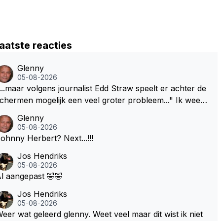
aatste reacties
Glenny
05-08-2026
...maar volgens journalist Edd Straw speelt er achter de
chermen mogelijk een veel groter probleem..." Ik weet
et, ik zou er onderhand toch een beetje tegen moeten
Glenny
kunnen! Sh.t, helaas... Pfff.
05-08-2026
Johnny Herbert? Next...!!!
Jos Hendriks
05-08-2026
l aangepast 🤣🤣
Jos Hendriks
05-08-2026
eer wat geleerd glenny. Weet veel maar dit wist ik niet