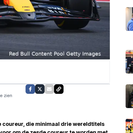
te zien
coureur, die minimaal drie wereldtitels
 ervoor om de zesde coureur te worden met