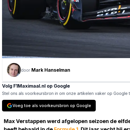
Mark Hanselman
door
Volg F1Maximaal.nl op Google
Stel ons als voorkeursbron in om onze artikelen vaker op Google 
Voeg toe als voorkeursbron op Google
Max Verstappen werd afgelopen seizoen de elfde 
heeft behaald in de
Formule 1
. Dit jaar vecht hij