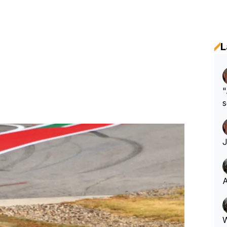
L
"
s
h
A
W