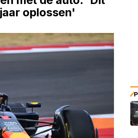
n met de auto: 'Dit
jaar oplossen'
P