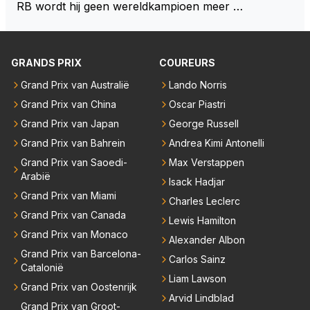
eze 2 coureurs zouden een fantastisch affiche zijn v
RB wordt hij geen wereldkampioen meer …
oor elke langeafstands race.
GRANDS PRIX
COUREURS
Grand Prix van Australië
Lando Norris
Grand Prix van China
Oscar Piastri
Grand Prix van Japan
George Russell
Grand Prix van Bahrein
Andrea Kimi Antonelli
Grand Prix van Saoedi-
Max Verstappen
Arabië
Isack Hadjar
Grand Prix van Miami
Charles Leclerc
Grand Prix van Canada
Lewis Hamilton
Grand Prix van Monaco
Alexander Albon
Grand Prix van Barcelona-
Carlos Sainz
Catalonië
Liam Lawson
Grand Prix van Oostenrijk
Arvid Lindblad
Grand Prix van Groot-