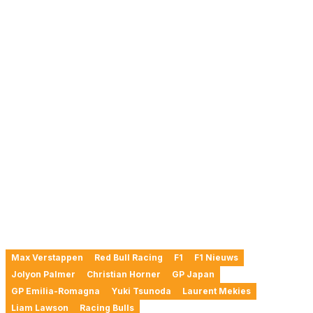
Max Verstappen
Red Bull Racing
F1
F1 Nieuws
Jolyon Palmer
Christian Horner
GP Japan
GP Emilia-Romagna
Yuki Tsunoda
Laurent Mekies
Liam Lawson
Racing Bulls