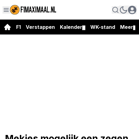
F1
Verstappen
Kalender
WK-stand
Meer
▼
▼
Mekies mogelijk een zegen