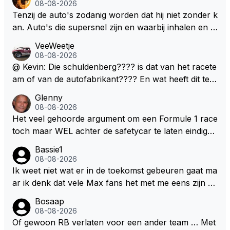
en zullen ben ik bang niet het gewenste effect hebb
08-08-2026
en. Mocht het wel zo zijn dan zal het 3 jaar zijn, hoo
Tenzij de auto's zodanig worden dat hij niet zonder k
guit 5 jaar maar echt niet langer. Vergeet niet, hij hee
an. Auto's die supersnel zijn en waarbij inhalen en v
ft nu een aantal races in GT3 gereden en dat heeft h
erdedigen uitdagingen zijn! Max houdt van snelheid,
VeeWeetje
em meer plezier gebracht dan de F1 op dit moment.
ronkende motoren en op de grenzen rijden van de
08-08-2026
mogelijkheden. Het ouderwetse racen waarbij de ma
@ Kevin: Die schuldenberg???? is dat van het racete
nnen en jongens verdeeld worden. Als deze auto's g
am of van de autofabrikant???? En wat heeft dit te
ebouwd worden zie ik Max het nog wel langer volho
maken met de prestaties van Newey???? En is Herb
Glenny
uden dan dat hij op dit moment beweerd. Dan kan hij
ert nu de spindoctor van newey geworden?? Eerlijk
08-08-2026
zijn talenten en uitzonderlijke klasse laten zien en he
gezegd snap ik de de kop én het artikel niet echt.
Het veel gehoorde argument om een Formule 1 race
eft daar enorm veel lol aan.
toch maar WEL achter de safetycar te laten eindigen
en aldus niet te kiezen voor een stukje verlenging, is
Bassie1
dat men vreest voor een brandstof tekort. Kennelijk
08-08-2026
rijden de teams met tot op de liter afgemeten peut...
Ik weet niet wat er in de toekomst gebeuren gaat ma
ar ik denk dat vele Max fans het met me eens zijn da
t als Max in de toekomst de F1 verlaat het super zou
Bosaap
zijn als Alonso samen met Max ergens in een vieren
08-08-2026
twings uur race samen in een team zouden zitten. D
Of gewoon RB verlaten voor een ander team … Met