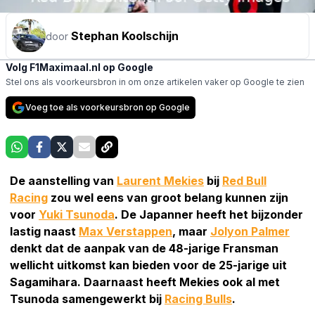
Stephan Koolschijn
door
Volg F1Maximaal.nl op Google
Stel ons als voorkeursbron in om onze artikelen vaker op Google te zien
Voeg toe als voorkeursbron op Google
De aanstelling van
Laurent Mekies
bij
Red Bull
Racing
zou wel eens van groot belang kunnen zijn
voor
Yuki Tsunoda
. De Japanner heeft het bijzonder
lastig naast
Max Verstappen
, maar
Jolyon Palmer
denkt dat de aanpak van de 48-jarige Fransman
wellicht uitkomst kan bieden voor de 25-jarige uit
Sagamihara. Daarnaast heeft Mekies ook al met
Tsunoda samengewerkt bij
Racing Bulls
.