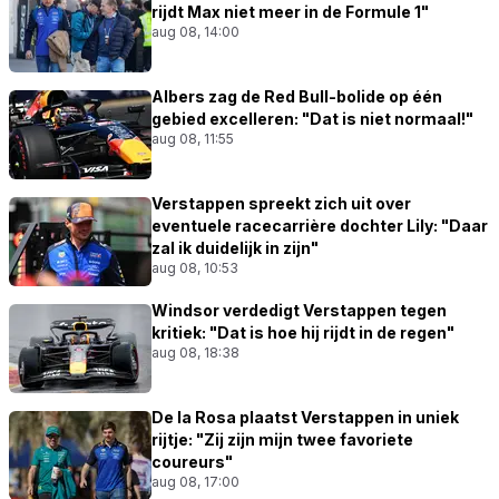
rijdt Max niet meer in de Formule 1"
aug 08, 14:00
Albers zag de Red Bull-bolide op één
gebied excelleren: "Dat is niet normaal!"
aug 08, 11:55
Verstappen spreekt zich uit over
eventuele racecarrière dochter Lily: "Daar
zal ik duidelijk in zijn"
aug 08, 10:53
Windsor verdedigt Verstappen tegen
kritiek: "Dat is hoe hij rijdt in de regen"
aug 08, 18:38
De la Rosa plaatst Verstappen in uniek
rijtje: "Zij zijn mijn twee favoriete
coureurs"
aug 08, 17:00