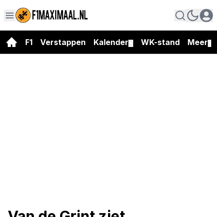
F1
Verstappen
Kalender
WK-stand
Meer
▼
▼
Van de Grint ziet