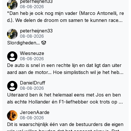
peterheijnen33
08-08-2026
"Dan heb je ook nog mijn vader (Marco Antonelli, re
d.). We delen de droom om samen te kunnen racen i
n dezelfde auto. Dat zou echt geweldig zijn" How ab
peterheijnen33
out die droom met Kimi en Marco én Max én Jos? ;)
08-08-2026
Slordigheden... 🤡
Wiesneuze
08-08-2026
De auto is snel in een rechte lijn en dat ligt dan uiter
aard aan de motor... Hoe simplistisch wil je het hebb
en? Juist in de buurt van de topsnelheid is luchtwee
DanielDruff
rstand ontzettend belangrijk. Heeft Red Bull bochtgri
08-08-2026
p opgegeven voor topsnelheid? Dat is iets wat vaker
Uiteraard ben ik het helemaal eens met Jos en ben
gebeurd is, zeker met Verstappen aan bet stuur.
als echte Hollander én F1-liefhebber ook trots op de
fantastische carrière van Max Verstappen, maar de l
JeroenAarde
aatste tijd kriebelt bij mij toch de wens dat hij nog een
08-08-2026
s een knappe auto van Red Bull krijgt, waarmee hij d
Dit is waarschijnlijk één van de bestuurders die eigen
ie laatste paar records van Lewis 'ik-reed-in-een-Me