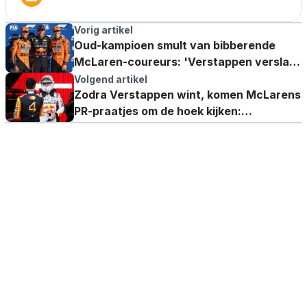
Vorig artikel
Oud-kampioen smult van bibberende
McLaren-coureurs: 'Verstappen verslapt
nooit'
Volgend artikel
Zodra Verstappen wint, komen McLarens
PR-praatjes om de hoek kijken:
opmerkelijke uitspraken