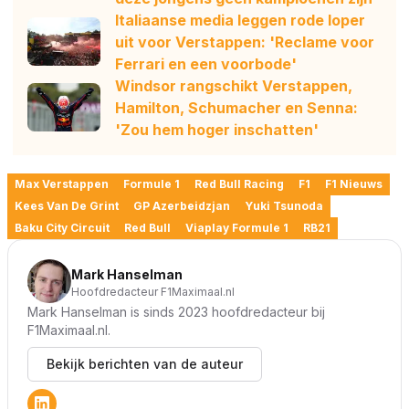
Italiaanse media leggen rode loper
uit voor Verstappen: 'Reclame voor
Ferrari en een voorbode'
Windsor rangschikt Verstappen,
Hamilton, Schumacher en Senna:
'Zou hem hoger inschatten'
Max Verstappen
Formule 1
Red Bull Racing
F1
F1 Nieuws
Kees Van De Grint
GP Azerbeidzjan
Yuki Tsunoda
Baku City Circuit
Red Bull
Viaplay Formule 1
RB21
Mark Hanselman
Hoofdredacteur F1Maximaal.nl
Mark Hanselman is sinds 2023 hoofdredacteur bij
F1Maximaal.nl.
Bekijk berichten van de auteur