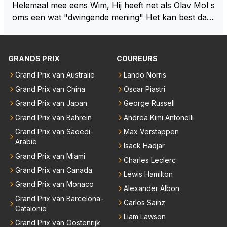
Helemaal mee eens Wim, Hij heeft net als Olav Mol s
oms een wat "dwingende mening" Het kan best dat
de fan in kwestie probeerde een vergelijkbaar gevoe
l bij Windsor op te roepen. Maar in een tijd zonder r
aces zijn dit leuke berichtjes
GRANDS PRIX
COUREURS
Grand Prix van Australië
Lando Norris
Grand Prix van China
Oscar Piastri
Grand Prix van Japan
George Russell
Grand Prix van Bahrein
Andrea Kimi Antonelli
Grand Prix van Saoedi-
Max Verstappen
Arabië
Isack Hadjar
Grand Prix van Miami
Charles Leclerc
Grand Prix van Canada
Lewis Hamilton
Grand Prix van Monaco
Alexander Albon
Grand Prix van Barcelona-
Carlos Sainz
Catalonië
Liam Lawson
Grand Prix van Oostenrijk