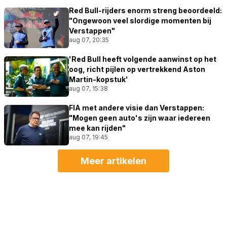
Red Bull-rijders enorm streng beoordeeld:
"Ongewoon veel slordige momenten bij
Verstappen"
aug 07, 20:35
'Red Bull heeft volgende aanwinst op het
oog, richt pijlen op vertrekkend Aston
Martin-kopstuk'
aug 07, 15:38
FIA met andere visie dan Verstappen:
"Mogen geen auto's zijn waar iedereen
mee kan rijden"
aug 07, 19:45
Meer artikelen