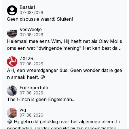
Bassie1
07-08-2026
Geen discussie waard! Sluiten!
VeeWeetje
07-08-2026
Helemaal mee eens Wim, Hij heeft net als Olav Mol s
oms een wat "dwingende mening" Het kan best dat
de fan in kwestie probeerde een vergelijkbaar gevoe
ZX12R
l bij Windsor op te roepen. Maar in een tijd zonder r
07-08-2026
aces zijn dit leuke berichtjes
AH, een vreemdganger dus, Geen wonder dat ie gee
n smaak heeft. 😜
Forzapertutti
07-08-2026
The Hinch is geen Engelsman...
wg
07-08-2026
😂 Hij gebruikt gelukkig over het algemeen alleen to
psnelheden, verder gebruikt hij zijn race-inzichten q