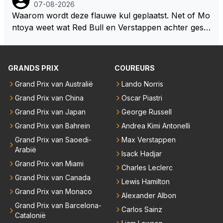
okies made of your own dough" 🤣
07-08-2026
Waarom wordt deze flauwe kul geplaatst. Net of Mo
ntoya weet wat Red Bull en Verstappen achter geslo
ten deuren bespreken.
GRANDS PRIX
COUREURS
Grand Prix van Australië
Lando Norris
Grand Prix van China
Oscar Piastri
Grand Prix van Japan
George Russell
Grand Prix van Bahrein
Andrea Kimi Antonelli
Grand Prix van Saoedi-
Max Verstappen
Arabië
Isack Hadjar
Grand Prix van Miami
Charles Leclerc
Grand Prix van Canada
Lewis Hamilton
Grand Prix van Monaco
Alexander Albon
Grand Prix van Barcelona-
Carlos Sainz
Catalonië