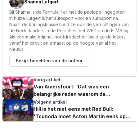
Shanna Lutgert
Bij Shanna is de Formule 1 er met de paplepel ingegoten.
In huize Lutgert is het autosport voor en autosport na.
Naast de koningsklasse hield ze ook de verrichtingen van
de Nederlanders in de Porsches, het WEC en de ELMS bij.
Als voormalig adjunct-hoofdredacteur hield ze de lezers
vanaf het circuit en ernaast op de hoogte van al het
nieuws.
Bekijk berichten van de auteur
Vorig artikel
Van Amersfoort: 'Dat was een
belangrijke reden waarom de
Verstappens voor ons kozen'
Volgend artikel
Hill is het niet eens met Red Bull:
'Tsunoda moet Aston Martin eens op
gaan bellen'