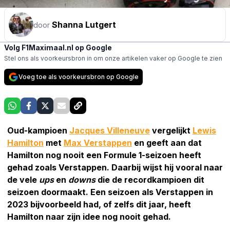
Shanna Lutgert
door
Volg F1Maximaal.nl op Google
Stel ons als voorkeursbron in om onze artikelen vaker op Google te zien
Voeg toe als voorkeursbron op Google
Oud-kampioen
Jacques Villeneuve
vergelijkt
Lewis
Hamilton
met
Max Verstappen
en geeft aan dat
Hamilton nog nooit een Formule 1-seizoen heeft
gehad zoals Verstappen. Daarbij wijst hij vooral naar
de vele
ups
en
downs
die de recordkampioen dit
seizoen doormaakt. Een seizoen als Verstappen in
2023 bijvoorbeeld had, of zelfs dit jaar, heeft
Hamilton naar zijn idee nog nooit gehad.