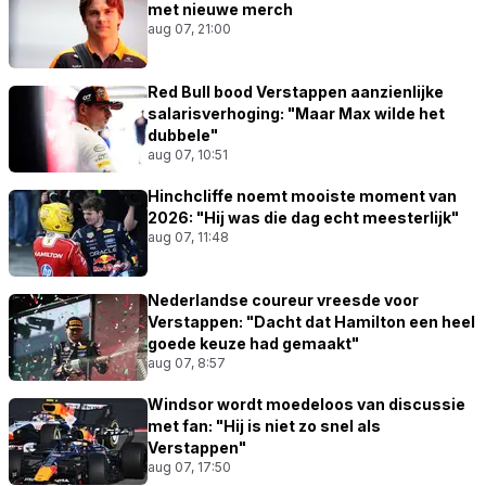
met nieuwe merch
aug 07, 21:00
Red Bull bood Verstappen aanzienlijke
salarisverhoging: "Maar Max wilde het
dubbele"
aug 07, 10:51
Hinchcliffe noemt mooiste moment van
2026: "Hij was die dag echt meesterlijk"
aug 07, 11:48
Nederlandse coureur vreesde voor
Verstappen: "Dacht dat Hamilton een heel
goede keuze had gemaakt"
aug 07, 8:57
Windsor wordt moedeloos van discussie
met fan: "Hij is niet zo snel als
Verstappen"
aug 07, 17:50