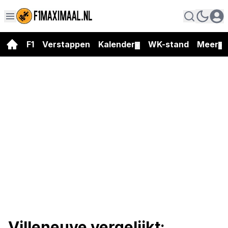
F1
Verstappen
Kalender
WK-stand
Meer
▼
▼
Villeneuve vergelijkt: