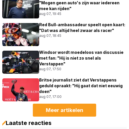
"Mogen geen auto's zijn waar iedereen
mee kan rijden"
aug 07, 19:45
Red Bull-ambassadeur speelt open kaart:
"Dat was altijd heel zwaar als racer"
aug 07, 18:45
Windsor wordt moedeloos van discussie
met fan: "Hij is niet zo snel als
Verstappen"
aug 07, 17:50
Britse journalist ziet dat Verstappens
geduld opraakt: "Hij gaat dat niet eeuwig
doen"
aug 07, 17:00
Meer artikelen
Laatste reacties