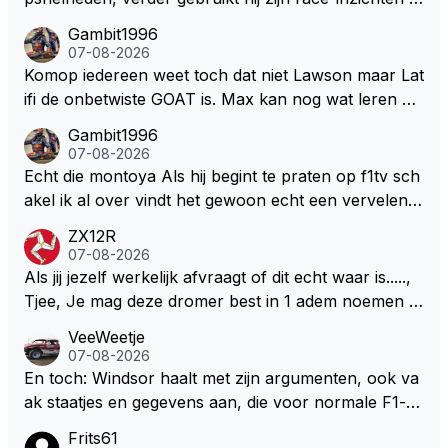
ua rotatie, baangebruik, etc. Alleen snelheid in of uit
Gambit1996
een bocht zegt helemaal niets, dus wat dat betreft h
07-08-2026
eeft hij sowieso gelijk 😂.
Komop iedereen weet toch dat niet Lawson maar Lat
ifi de onbetwiste GOAT is. Max kan nog wat leren va
n hem En iedereen maar zeggen Schumacher of Ha
Gambit1996
milton, hahahaha. Latifi pakt ze allemaal met de oge
07-08-2026
n dicht met als onbetwiste nummer 2 of GOATINES
Echt die montoya Als hij begint te praten op f1tv sch
S Lawson natuurlijk 😂😂😂😂😂
akel ik al over vindt het gewoon echt een vervelend
mannetje met zijn geblaas alsof hij het allemaal wel
ZX12R
weet 🤮🤮
07-08-2026
Als jij jezelf werkelijk afvraagt of dit echt waar is.....,
Tjee, Je mag deze dromer best in 1 adem noemen m
et bv een Hans Christian Andersen. Enorme drang n
VeeWeetje
aar voordragen uit eigen geest. Kan mij voorstellen d
07-08-2026
at je het leuk vindt sprookjes te luisteren maar heb jij
En toch: Windsor haalt met zijn argumenten, ook va
jezelf dan ook wel eens afgevraagd of de dappere b
ak staatjes en gegevens aan, die voor normale F1-fa
oswachter werkelijk Roodkapje uit de buik van de bo
ns niet te verkrijgen of te snappen zijn. Iets met "co
Frits61
ze wolff gesneden heeft?