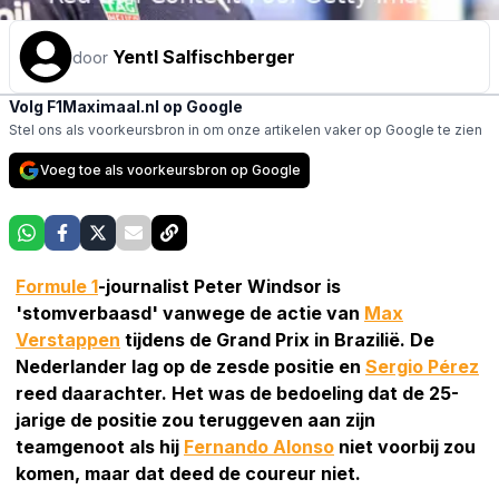
Yentl Salfischberger
door
Volg F1Maximaal.nl op Google
Stel ons als voorkeursbron in om onze artikelen vaker op Google te zien
Voeg toe als voorkeursbron op Google
Formule 1
-journalist Peter Windsor is
'stomverbaasd' vanwege de actie van
Max
Verstappen
tijdens de Grand Prix in Brazilië. De
Nederlander lag op de zesde positie en
Sergio Pérez
reed daarachter. Het was de bedoeling dat de 25-
jarige de positie zou teruggeven aan zijn
teamgenoot als hij
Fernando Alonso
niet voorbij zou
komen, maar dat deed de coureur niet.