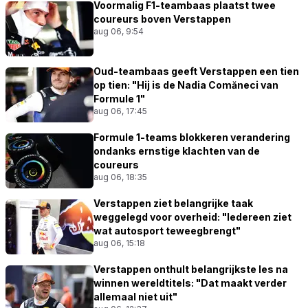
Voormalig F1-teambaas plaatst twee
coureurs boven Verstappen
aug 06, 9:54
Oud-teambaas geeft Verstappen een tien
op tien: "Hij is de Nadia Comăneci van
Formule 1"
aug 06, 17:45
Formule 1-teams blokkeren verandering
ondanks ernstige klachten van de
coureurs
aug 06, 18:35
Verstappen ziet belangrijke taak
weggelegd voor overheid: "Iedereen ziet
wat autosport teweegbrengt"
aug 06, 15:18
Verstappen onthult belangrijkste les na
winnen wereldtitels: "Dat maakt verder
allemaal niet uit"