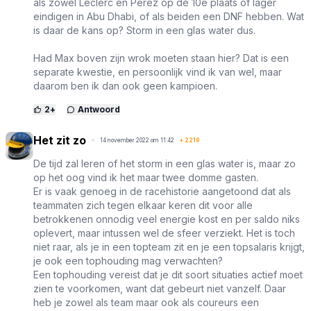
als zowel Leclerc en Pérez op de 10e plaats of lager
eindigen in Abu Dhabi, of als beiden een DNF hebben. Wat
is daar de kans op? Storm in een glas water dus.
Had Max boven zijn wrok moeten staan hier? Dat is een
separate kwestie, en persoonlijk vind ik van wel, maar
daarom ben ik dan ook geen kampioen.
2
+
Antwoord
Het zit zo
14 november 2022 om 11:42
+
2219
De tijd zal leren of het storm in een glas water is, maar zo
op het oog vind ik het maar twee domme gasten.
Er is vaak genoeg in de racehistorie aangetoond dat als
teammaten zich tegen elkaar keren dit voor alle
betrokkenen onnodig veel energie kost en per saldo niks
oplevert, maar intussen wel de sfeer verziekt. Het is toch
niet raar, als je in een topteam zit en je een topsalaris krijgt,
je ook een tophouding mag verwachten?
Een tophouding vereist dat je dit soort situaties actief moet
zien te voorkomen, want dat gebeurt niet vanzelf. Daar
heb je zowel als team maar ook als coureurs een