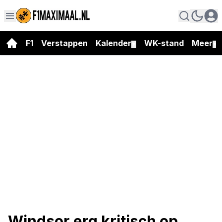
F1
Verstappen
Kalender
WK-stand
Meer
▼
▼
Windsor erg kritisch op