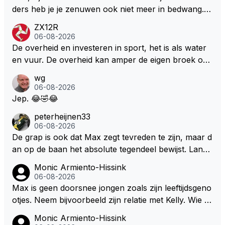
r is dan een normale auto. Dus denk echt niet dat de
ders heb je je zenuwen ook niet meer in bedwang. Zi
ze groene/wollen regering hier de F1 talenten of kar
e Bezechi, Di Antonio.. misschien anders tegen Max/
ZX12R
ters zullen steunen laat staan om een euro in het cir
Marquez/Jos ? Veel gezelliger
06-08-2026
cuit Zandvoort te steken
De overheid en investeren in sport, het is als water
en vuur. De overheid kan amper de eigen broek oph
ouden. De Staat steelt liever, liefst van eigen burger
wg
s. Je kunt de Staat het best vergelijken met de sherif
06-08-2026
f van Nottinghem (Robin Hood) welk achter de bom
Jep. 😂🤣😂
en verscholen de argeloze burger opwacht om he
peterheijnen33
m/haar van zijn laatste zuurverdiende stuiver te ber
06-08-2026
oven. De Staat heeft nooit ooit maar een stuiver in Z
De grap is ook dat Max zegt tevreden te zijn, maar d
andvoort willen investeren en dat zal ook nooit gebe
an op de baan het absolute tegendeel bewijst. Lando
uren. Afdragen van BTW gelden en vergunningen bi
zegt daarentegen juist meer te willen, maar laat het
Monic Armiento-Hissink
j dergelijke sportievefestiviteiten MOET je dan weer
dan eigenlijk niet echt zien. ;)
06-08-2026
wel afstaan, de parasiet.
Max is geen doorsnee jongen zoals zijn leeftijdsgeno
otjes. Neem bijvoorbeeld zijn relatie met Kelly. Wie g
aat er een relatie aan met een vrouw die toch wat ja
Monic Armiento-Hissink
artjes ouder is en al een kleine heeft van een voorm