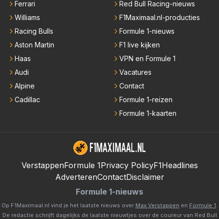
Ferrari
Red Bull Racing-nieuws
Williams
F1Maximaal.nl-producties
Racing Bulls
Formule 1-nieuws
Aston Martin
F1 live kijken
Haas
VPN en Formule 1
Audi
Vacatures
Alpine
Contact
Cadillac
Formule 1-reizen
Formule 1-kaarten
Verstappen
Formule 1
Privacy Policy
F1Headlines
Adverteren
Contact
Disclaimer
Formule 1-nieuws
Op F1Maximaal.nl vind je het laatste nieuws over
Max Verstappen
en
Formule 1
.
De redactie schrijft dagelijks de laatste nieuwtjes over de coureur van Red Bull