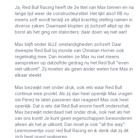
Ja, Red Bull Racing heeft de 2e titel van Max binnen en na
lange tijd weer de constructeurstitel. Het lijkt alsof RB nu
ineens soft wordt terwijl ze altijd krachtig stelling namen in
diverse zaken. Daarnaast klopten zij zichzelf altijd op de
borst als het ging om stalorders: daar doen wij niet aan!
Max blijft onder ALLE omstandigheden zichzelf. Daar
dweepte Red Bull bij monde van Christian Horner ook
regelmatig mee. Dan moeten ze Max nu niet ineens
aanspreken op datzelfde gedrag nu het Red Bull "even
niet uitkomt". Zij moeten als geen ander weten hoe Max in
elkaar steekt.
Max bezwijkt niet onder druk, ook iets waar Red Bull
continue mee pronkt. Als zij dan heel openlijk Max vragen
om Perez te laten passeren dan reageert Max ook heel
openlijk. Dat is iets dat Red Bull enorm heeft onderschat;
Max bezwijkt inderdaad niet onder druk, ook niet als het
van ons komt! Je kunt geen eigenschappen bewonderen
alleen als het je uitkomt. Dan moet je ook "all the way".
Leermomentje voor red Bull Racing en ik denk dat zij dit
zich heel goed realiseren.