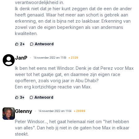
verantwoordelijkheid in.
Ik denk niet dat je hier kunt zeggen dat de een de ander
heeft genaaid. Waar het meer aan schort is gebrek aan
erkenning, en dat is bijna net zo laakbaar. Erkenning van
zowel van de eigen beperkingen als van andermans
kwaliteiten.
2
+
Antwoord
JanP
14 november 2022 om 11:09
+
2329
Ik ben het eens met Windsor. Denk je dat Perez voor Max
weer tot het gaatje gat, en daarmee zijn eigen race
opofferen, zoals vorig jaar in Abu Dhabi?
Een erg kortzichtige reactie van Max.
3
+
Antwoord
Glenny
14 november 2022 om 11:04
+
20009
Peter Windsor..., het gaat helemaal niet om "het hebben
van alles". Dan heb jij niet in de gaten hoe Max in elkaar
steekt.