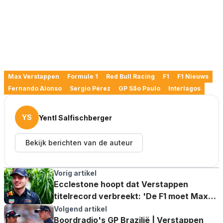
Max Verstappen
Formule 1
Red Bull Racing
F1
F1 Nieuws
Fernando Alonso
Sergio Pérez
GP São Paulo
Interlagos
YS
Yentl Salfischberger
Bekijk berichten van de auteur
Vorig artikel
Ecclestone hoopt dat Verstappen
titelrecord verbreekt: 'De F1 moet Max
bedanken'
Volgend artikel
Boordradio's GP Brazilië | Verstappen