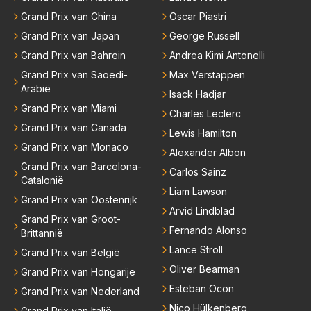
o'n jonge leeftijd, kan ik alleen maar bewondering he
e lege plaatsen op gaan vullen hebben ook al jaren
Grand Prix van China
Oscar Piastri
bben. Toen hij zijn eerste titel in Abu Dhabi won in 2
binnen RB gewerkt en zijn voor Max geen vreemde
021 zei hij al direct dat hij had bereikt wat hij altijd al g
Grand Prix van Japan
George Russell
n meer. Ook andere teams verliezen mensen. Er wo
raag wilde. Max was tevreden, de rest is bonus. Iets
Grand Prix van Bahrein
Andrea Kimi Antonelli
rdt teveel drama van gemaakt.
dergelijks heb ik bijvoorbeeld Lando Norris nog niet
Grand Prix van Saoedi-
Max Verstappen
horen zeggen. Eigenlijk nog geen enkele andere cou
Arabië
Isack Hadjar
reur...
Grand Prix van Miami
Charles Leclerc
Grand Prix van Canada
Lewis Hamilton
Grand Prix van Monaco
Alexander Albon
Grand Prix van Barcelona-
Carlos Sainz
Catalonië
Liam Lawson
Grand Prix van Oostenrijk
Arvid Lindblad
Grand Prix van Groot-
Fernando Alonso
Brittannië
Lance Stroll
Grand Prix van België
Oliver Bearman
Grand Prix van Hongarije
Esteban Ocon
Grand Prix van Nederland
Nico Hülkenberg
Grand Prix van Italië