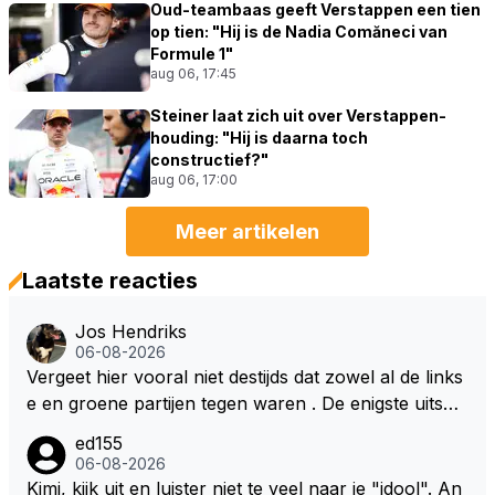
Oud-teambaas geeft Verstappen een tien
op tien: "Hij is de Nadia Comăneci van
Formule 1"
aug 06, 17:45
Steiner laat zich uit over Verstappen-
houding: "Hij is daarna toch
constructief?"
aug 06, 17:00
Meer artikelen
Laatste reacties
Jos Hendriks
06-08-2026
Vergeet hier vooral niet destijds dat zowel al de links
e en groene partijen tegen waren . De enigste uitspr
aak van een groenlinkse daarnaast bouw er een dak
ed155
over dan kunnen ze hun eigen uitlaat gassen inade
06-08-2026
men maar niet wetende was dat de F1 motor schone
Kimi, kijk uit en luister niet te veel naar je "idool". An