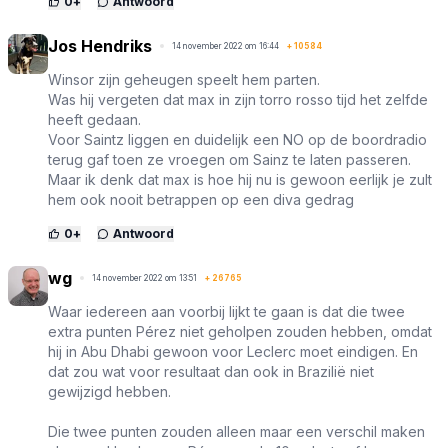
0
+
Antwoord
Jos Hendriks
14 november 2022 om 16:44
+
10584
Winsor zijn geheugen speelt hem parten.
Was hij vergeten dat max in zijn torro rosso tijd het zelfde
heeft gedaan.
Voor Saintz liggen en duidelijk een NO op de boordradio
terug gaf toen ze vroegen om Sainz te laten passeren.
Maar ik denk dat max is hoe hij nu is gewoon eerlijk je zult
hem ook nooit betrappen op een diva gedrag
0
+
Antwoord
wg
14 november 2022 om 13:51
+
26765
Waar iedereen aan voorbij lijkt te gaan is dat die twee
extra punten Pérez niet geholpen zouden hebben, omdat
hij in Abu Dhabi gewoon voor Leclerc moet eindigen. En
dat zou wat voor resultaat dan ook in Brazilië niet
gewijzigd hebben.
Die twee punten zouden alleen maar een verschil maken