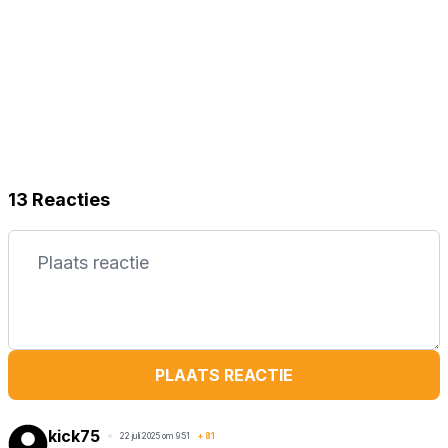
13 Reacties
PLAATS REACTIE
kick75
22 juli 2025 om 9:51
+
81