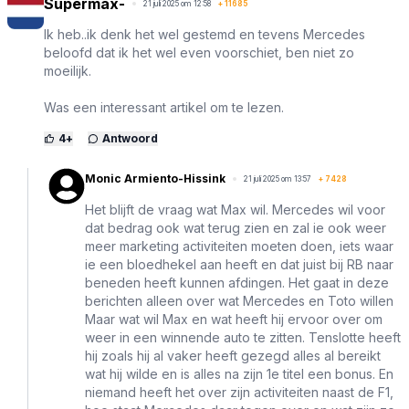
Supermax-
21 juli 2025 om 12:58
+
11685
Ik heb..ik denk het wel gestemd en tevens Mercedes
beloofd dat ik het wel even voorschiet, ben niet zo
moeilijk.
Was een interessant artikel om te lezen.
4
+
Antwoord
Monic Armiento-Hissink
21 juli 2025 om 13:57
+
7428
Het blijft de vraag wat Max wil. Mercedes wil voor
dat bedrag ook wat terug zien en zal ie ook weer
meer marketing activiteiten moeten doen, iets waar
ie een bloedhekel aan heeft en dat juist bij RB naar
beneden heeft kunnen afdingen. Het gaat in deze
berichten alleen over wat Mercedes en Toto willen
Maar wat wil Max en wat heeft hij ervoor over om
weer in een winnende auto te zitten. Tenslotte heeft
hij zoals hij al vaker heeft gezegd alles al bereikt
wat hij wilde en is alles na zijn 1e titel een bonus. En
niemand heeft het over zijn activiteiten naast de F1,