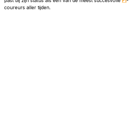
past bij zijn status als een van de meest succesvolle
F1
-
coureurs aller tijden.