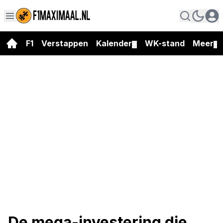
F1
Verstappen
Kalender
WK-stand
Meer
▼
▼
De mega-investering die