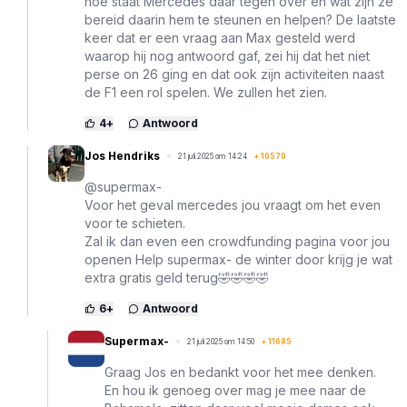
hoe staat Mercedes daar tegen over en wat zijn ze
bereid daarin hem te steunen en helpen? De laatste
keer dat er een vraag aan Max gesteld werd
waarop hij nog antwoord gaf, zei hij dat het niet
perse on 26 ging en dat ook zijn activiteiten naast
de F1 een rol spelen. We zullen het zien.
4
+
Antwoord
Jos Hendriks
21 juli 2025 om 14:24
+
10579
@supermax-
Voor het geval mercedes jou vraagt om het even
voor te schieten.
Zal ik dan even een crowdfunding pagina voor jou
openen Help supermax- de winter door krijg je wat
extra gratis geld terug🤣🤣🤣🤣
6
+
Antwoord
Supermax-
21 juli 2025 om 14:50
+
11685
Graag Jos en bedankt voor het mee denken.
En hou ik genoeg over mag je mee naar de