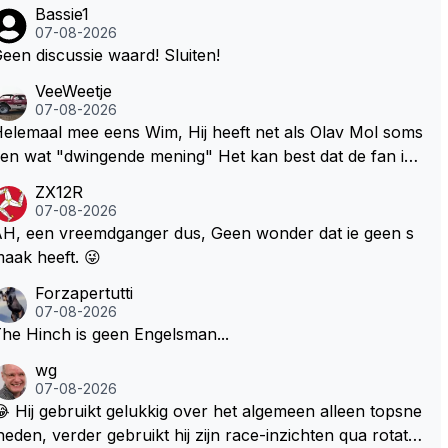
Bassie1
07-08-2026
een discussie waard! Sluiten!
VeeWeetje
07-08-2026
lemaal mee eens Wim, Hij heeft net als Olav Mol soms
en wat "dwingende mening" Het kan best dat de fan in
westie probeerde een vergelijkbaar gevoel bij Windsor
ZX12R
p te roepen. Maar in een tijd zonder races zijn dit leuke
07-08-2026
erichtjes
H, een vreemdganger dus, Geen wonder dat ie geen s
aak heeft. 😜
Forzapertutti
07-08-2026
he Hinch is geen Engelsman...
wg
07-08-2026
 Hij gebruikt gelukkig over het algemeen alleen topsne
heden, verder gebruikt hij zijn race-inzichten qua rotati