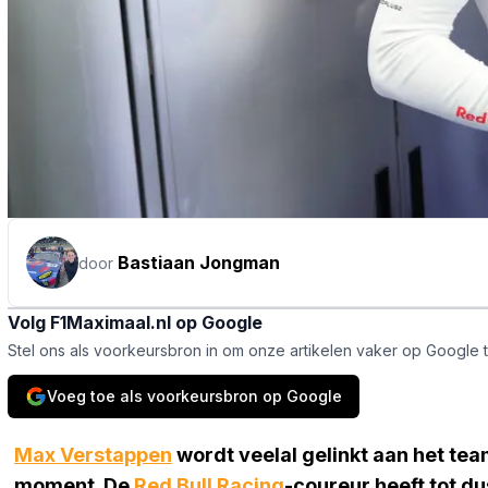
Bastiaan Jongman
door
Volg F1Maximaal.nl op Google
Stel ons als voorkeursbron in om onze artikelen vaker op Google 
Voeg toe als voorkeursbron op Google
Max Verstappen
wordt veelal gelinkt aan het te
moment. De
Red Bull Racing
-coureur heeft tot du