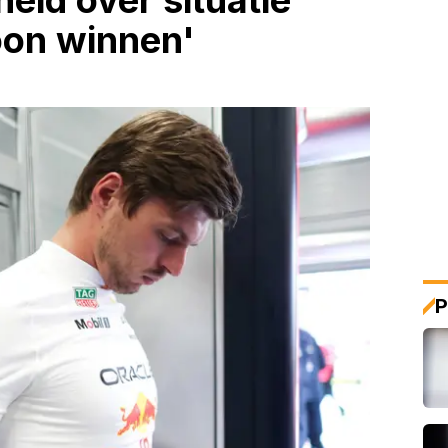
heid over situatie
oon winnen'
P