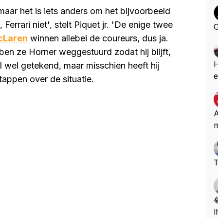
 maar het is iets anders om het bijvoorbeeld
Ferrari niet', stelt Piquet jr. 'De enige twee
G
cLaren
winnen allebei de coureurs, dus ja.
ben ze Horner weggestuurd zodat hij blijft,
He
al wel getekend, maar misschien heeft hij
e
tappen over de situatie.
k
o
b
A
m
T

l