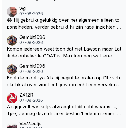
wg
07-08-2026
😂 Hij gebruikt gelukkig over het algemeen alleen to
psnelheden, verder gebruikt hij zijn race-inzichten q
ua rotatie, baangebruik, etc. Alleen snelheid in of uit
Gambit1996
een bocht zegt helemaal niets, dus wat dat betreft h
07-08-2026
eeft hij sowieso gelijk 😂.
Komop iedereen weet toch dat niet Lawson maar Lat
ifi de onbetwiste GOAT is. Max kan nog wat leren va
n hem En iedereen maar zeggen Schumacher of Ha
Gambit1996
milton, hahahaha. Latifi pakt ze allemaal met de oge
07-08-2026
n dicht met als onbetwiste nummer 2 of GOATINES
Echt die montoya Als hij begint te praten op f1tv sch
S Lawson natuurlijk 😂😂😂😂😂
akel ik al over vindt het gewoon echt een vervelend
mannetje met zijn geblaas alsof hij het allemaal wel
ZX12R
weet 🤮🤮
07-08-2026
Als jij jezelf werkelijk afvraagt of dit echt waar is.....,
Tjee, Je mag deze dromer best in 1 adem noemen m
et bv een Hans Christian Andersen. Enorme drang n
VeeWeetje
aar voordragen uit eigen geest. Kan mij voorstellen d