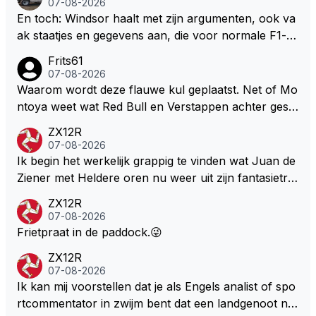
07-08-2026
at je het leuk vindt sprookjes te luisteren maar heb jij
En toch: Windsor haalt met zijn argumenten, ook va
jezelf dan ook wel eens afgevraagd of de dappere b
ak staatjes en gegevens aan, die voor normale F1-fa
oswachter werkelijk Roodkapje uit de buik van de bo
ns niet te verkrijgen of te snappen zijn. Iets met "co
Frits61
ze wolff gesneden heeft?
okies made of your own dough" 🤣
07-08-2026
Waarom wordt deze flauwe kul geplaatst. Net of Mo
ntoya weet wat Red Bull en Verstappen achter geslo
ten deuren bespreken.
ZX12R
07-08-2026
Ik begin het werkelijk grappig te vinden wat Juan de
Ziener met Heldere oren nu weer uit zijn fantasietro
mmel tovert. Of de man is volslagen gek en spook in
ZX12R
zijn eigen lege geest, of, hij behoort tot de intimi van
07-08-2026
Team Verstappen...., Praten doet ie in iedergeval ma
Frietpraat in de paddock.😜
ar beter niet.
ZX12R
07-08-2026
Ik kan mij voorstellen dat je als Engels analist of spo
rtcommentator in zwijm bent dat een landgenoot na