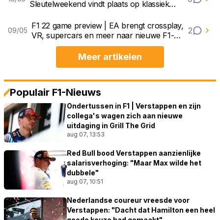
Sleutelweekend vindt plaats op klassiek
circuit
F1 22 game preview | EA brengt crossplay,
2
09/05
VR, supercars en meer naar nieuwe F1-
game
Meer artikelen
Populair F1-Nieuws
Ondertussen in F1 | Verstappen en zijn
collega's wagen zich aan nieuwe
uitdaging in Grill The Grid
aug 07, 13:53
Red Bull bood Verstappen aanzienlijke
salarisverhoging: "Maar Max wilde het
dubbele"
aug 07, 10:51
Nederlandse coureur vreesde voor
Verstappen: "Dacht dat Hamilton een heel
goede keuze had gemaakt"