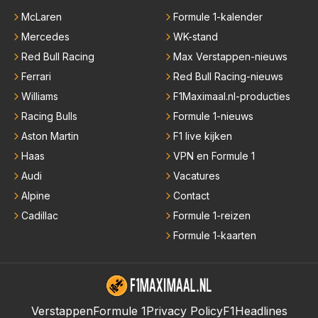
McLaren
Formule 1-kalender
Mercedes
WK-stand
Red Bull Racing
Max Verstappen-nieuws
Ferrari
Red Bull Racing-nieuws
Williams
F1Maximaal.nl-producties
Racing Bulls
Formule 1-nieuws
Aston Martin
F1 live kijken
Haas
VPN en Formule 1
Audi
Vacatures
Alpine
Contact
Cadillac
Formule 1-reizen
Formule 1-kaarten
Verstappen
Formule 1
Privacy Policy
F1Headlines