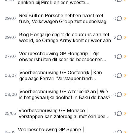
drinken bij Pirelli en een woeste
Verstappen
Red Bull en Porsche hebben haast met
0
29/07
fusie, Volkswagen Group ziet dubbelslag
Blog Hongarije dag 1: de coureurs aan het
2
29/07
woord, de Orange Army komt er weer aan
Voorbeschouwing GP Hongarije | Zijn
1
27/07
onweersbuiten dit keer de boosdoener
voor Ferrari?
Voorbeschouwing GP Oostenrijk | Kan
0
06/07
geplaagd Ferrari 'Verstappenland'
veroveren?
Voorbeschouwing GP Azerbeidzjan | Wie
0
08/06
is het gevaarlijke doolhof in Baku de baas?
Voorbeschouwing GP Monaco |
1
25/05
Verstappen kan zaterdag al met één been
het podium op
Voorbeschouwing GP Spanje |
0
18/05