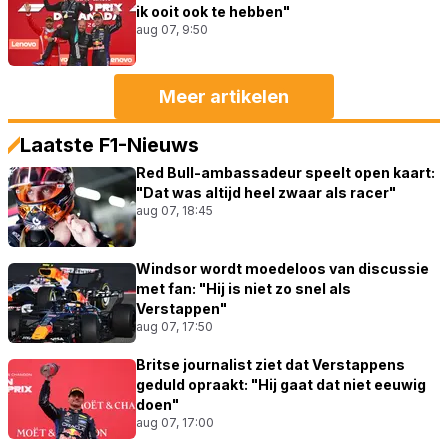
ik ooit ook te hebben"
aug 07, 9:50
Meer artikelen
Laatste F1-Nieuws
Red Bull-ambassadeur speelt open kaart:
"Dat was altijd heel zwaar als racer"
aug 07, 18:45
Windsor wordt moedeloos van discussie
met fan: "Hij is niet zo snel als
Verstappen"
aug 07, 17:50
Britse journalist ziet dat Verstappens
geduld opraakt: "Hij gaat dat niet eeuwig
doen"
aug 07, 17:00