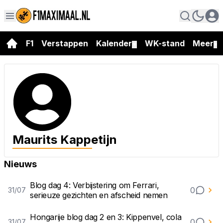
F1
Verstappen
Kalender
WK-stand
Meer
▼
▼
Maurits Kappetijn
Nieuws
Blog dag 4: Verbijstering om Ferrari,
0
31/07
serieuze gezichten en afscheid nemen
Hongarije blog dag 2 en 3: Kippenvel, cola
0
31/07