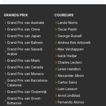
2 jaar weer eens een wedstrijd wint. Na zolang moet
en wachten mag je best een gat in de lucht springen.
Zij die Max Verstappen aanhangen hebben het dan
GRANDS PRIX
COUREURS
een stuk beter voorelkaar. Vanaf 2021 is de stand va
Grand Prix van Australië
Lando Norris
n overwinningen tot op heden iets van 51 – 3 in het
Grand Prix van China
Oscar Piastri
voordeel van Max. Wij blijven springen, als ware Ma
sai. Al een heel poosje.
Grand Prix van Japan
George Russell
Grand Prix van Bahrein
Andrea Kimi Antonelli
Grand Prix van Saoedi-
Max Verstappen
Arabië
Isack Hadjar
Grand Prix van Miami
Charles Leclerc
Grand Prix van Canada
Lewis Hamilton
Grand Prix van Monaco
Alexander Albon
Grand Prix van Barcelona-
Carlos Sainz
Catalonië
Liam Lawson
Grand Prix van Oostenrijk
Arvid Lindblad
Grand Prix van Groot-
Fernando Alonso
Brittannië