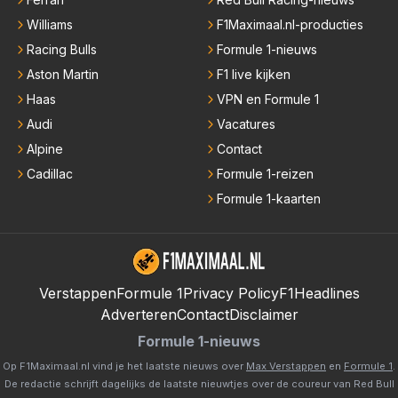
Williams
F1Maximaal.nl-producties
Racing Bulls
Formule 1-nieuws
Aston Martin
F1 live kijken
Haas
VPN en Formule 1
Audi
Vacatures
Alpine
Contact
Cadillac
Formule 1-reizen
Formule 1-kaarten
Verstappen
Formule 1
Privacy Policy
F1Headlines
Adverteren
Contact
Disclaimer
Formule 1-nieuws
Op F1Maximaal.nl vind je het laatste nieuws over
Max Verstappen
en
Formule 1
.
De redactie schrijft dagelijks de laatste nieuwtjes over de coureur van Red Bull