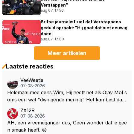
Verstappen"
aug 07, 17:50
Britse journalist ziet dat Verstappens
geduld opraakt: "Hij gaat dat niet eeuwig
doen"
aug 07, 17:00
Meer artikelen
Laatste reacties
VeeWeetje
07-08-2026
Helemaal mee eens Wim, Hij heeft net als Olav Mol s
oms een wat "dwingende mening" Het kan best dat
de fan in kwestie probeerde een vergelijkbaar gevoe
ZX12R
l bij Windsor op te roepen. Maar in een tijd zonder r
07-08-2026
aces zijn dit leuke berichtjes
AH, een vreemdganger dus, Geen wonder dat ie gee
n smaak heeft. 😜