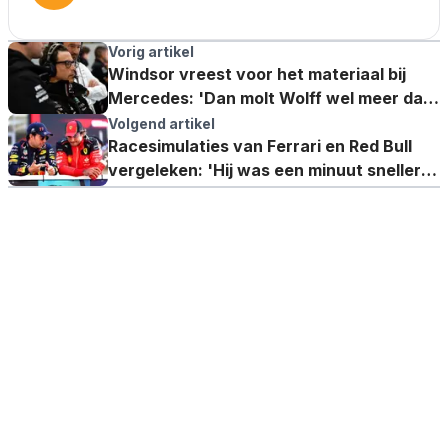
Vorig artikel
Windsor vreest voor het materiaal bij
Mercedes: 'Dan molt Wolff wel meer dan
alleen een tafel'
Volgend artikel
Racesimulaties van Ferrari en Red Bull
vergeleken: 'Hij was een minuut sneller in
totaal'