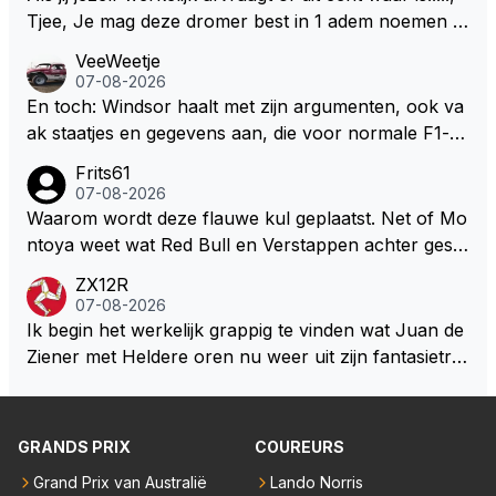
Tjee, Je mag deze dromer best in 1 adem noemen m
et bv een Hans Christian Andersen. Enorme drang n
VeeWeetje
aar voordragen uit eigen geest. Kan mij voorstellen d
07-08-2026
at je het leuk vindt sprookjes te luisteren maar heb jij
En toch: Windsor haalt met zijn argumenten, ook va
jezelf dan ook wel eens afgevraagd of de dappere b
ak staatjes en gegevens aan, die voor normale F1-fa
oswachter werkelijk Roodkapje uit de buik van de bo
ns niet te verkrijgen of te snappen zijn. Iets met "co
Frits61
ze wolff gesneden heeft?
okies made of your own dough" 🤣
07-08-2026
Waarom wordt deze flauwe kul geplaatst. Net of Mo
ntoya weet wat Red Bull en Verstappen achter geslo
ten deuren bespreken.
ZX12R
07-08-2026
Ik begin het werkelijk grappig te vinden wat Juan de
Ziener met Heldere oren nu weer uit zijn fantasietro
mmel tovert. Of de man is volslagen gek en spook in
zijn eigen lege geest, of, hij behoort tot de intimi van
Team Verstappen...., Praten doet ie in iedergeval ma
GRANDS PRIX
COUREURS
ar beter niet.
Grand Prix van Australië
Lando Norris