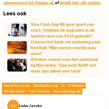
abonnement bij Viaplay af
, of
bekijk hier alle opties.
Lees ook
Visa Cash App RB gaat goed van
start: 'Hebben de upgrades in de
laatste race van 2023 gebruikt'
Concurrent keek vol verbazing naar
Red Bull: 'Mijn eerste reactie was:
wow!'
Windsor vreest voor het materiaal
bij Mercedes: 'Dan molt Wolff wel
meer dan alleen een tafel'
Daniel Ricciardo
Red Bull Racing
F1
F1 Nieuws
GP Abu Dhabi
Yuki Tsunoda
Visa Cash App RB
LJ
Lieke Jacobs