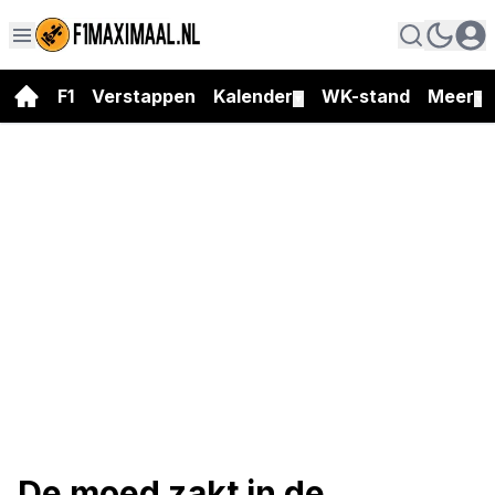
F1
Verstappen
Kalender
WK-stand
Meer
▼
▼
De moed zakt in de