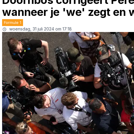
Doornbos corrigeert Pére
wanneer je 'we' zegt en w
Formule 1
woensdag, 31 juli 2024 om 17:18