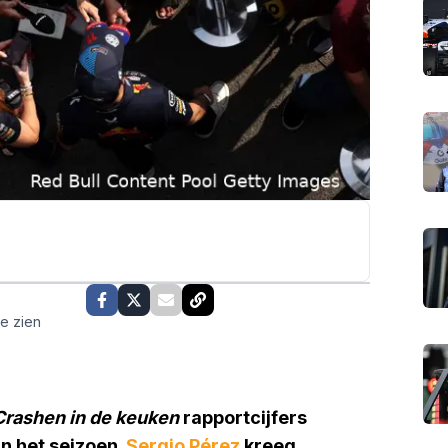
te zien
Crashen in de keuken
rapportcijfers
n het seizoen.
Sergio Pérez
kreeg