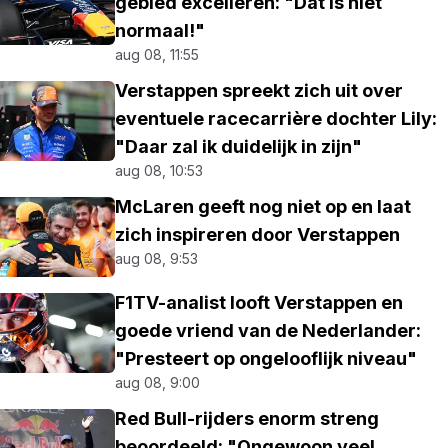
gebied excelleren: "Dat is niet
normaal!"
aug 08, 11:55
Verstappen spreekt zich uit over
eventuele racecarrière dochter Lily:
"Daar zal ik duidelijk in zijn"
aug 08, 10:53
McLaren geeft nog niet op en laat
zich inspireren door Verstappen
aug 08, 9:53
F1TV-analist looft Verstappen en
goede vriend van de Nederlander:
"Presteert op ongelooflijk niveau"
aug 08, 9:00
Red Bull-rijders enorm streng
beoordeeld: "Ongewoon veel