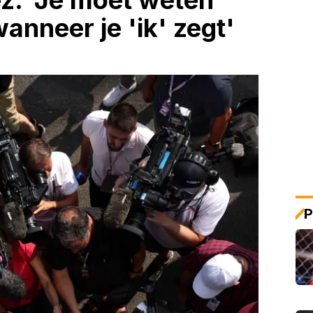
z: 'Je moet weten
anneer je 'ik' zegt'
P