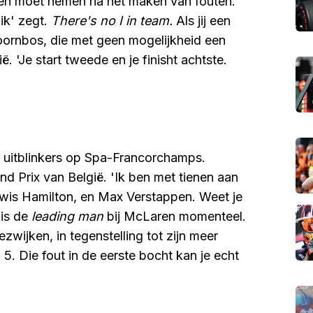
en moet nemen na het maken van fouten.
ik' zegt.
There's no I in team.
Als jij een
s Doornbos, die met geen mogelijkheid een
ë. 'Je start tweede en je finisht achtste.
r uitblinkers op Spa-Francorchamps.
nd Prix van België. 'Ik ben met tienen aan
ewis Hamilton, en Max Verstappen. Weet je
 is de
leading man
bij McLaren momenteel.
ezwijken, in tegenstelling tot zijn meer
n 5. Die fout in de eerste bocht kan je echt