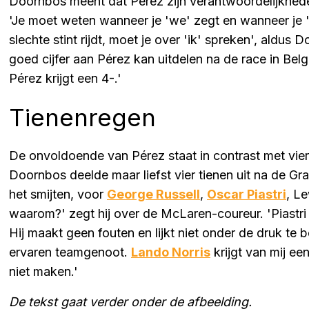
Doornbos meent dat Pérez zijn verantwoordelijkhed
'Je moet weten wanneer je 'we' zegt en wanneer je '
slechte stint rijdt, moet je over 'ik' spreken', aldu
goed cijfer aan Pérez kan uitdelen na de race in Belgi
Pérez krijgt een 4-.'
Tienenregen
De onvoldoende van Pérez staat in contrast met vie
Doornbos deelde maar liefst vier tienen uit na de Gra
het smijten, voor
George Russell
,
Oscar Piastri
, L
waarom?' zegt hij over de McLaren-coureur. 'Piastri
Hij maakt geen fouten en lijkt niet onder de druk te b
ervaren teamgenoot.
Lando Norris
krijgt van mij ee
niet maken.'
De tekst gaat verder onder de afbeelding.