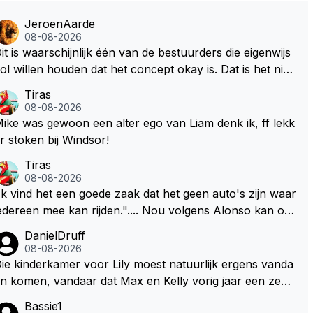
JeroenAarde
08-08-2026
it is waarschijnlijk één van de bestuurders die eigenwijs
ol willen houden dat het concept okay is. Dat is het niet,
at ziet iedereen en wordt ook door de coureurs gezegd!
Tiras
at het lichter, korter en smaller zou moeten onderschrij
08-08-2026
 ik maar het is niet gezegd dat ik zijn visie van het huidig
ike was gewoon een alter ego van Liam denk ik, ff lekk
oncept volg. Om de borst vooruit te houden zonder g
r stoken bij Windsor!
zichtsverlies is de oplossing eenvoudig. Maak de motor
Tiras
oor een groot deel belangrijker dan de batterij in verho
08-08-2026
ding 65/35 en niemand zeurt meer. De verbetering van
Ik vind het een goede zaak dat het geen auto's zijn waar
e F1 zit in de brandstof. De batterij zorgt op den duur w
dereen mee kan rijden.".... Nou volgens Alonso kan on
er voor een ander milieu probleem. Door de klimaatgek
er deze nieuwe (m.n. energie) regelementen zelfs zijn E
DanielDruff
e is de F1 en auto industrie ook de batterij richting opgeg
gineer deze auto nu besturen.
08-08-2026
an. Deze batterij heeft het gewicht in de F1 autos erg o
ie kinderkamer voor Lily moest natuurlijk ergens vanda
og geschroefd. Daar zou je al een behoorlijke gewic
n komen, vandaar dat Max en Kelly vorig jaar een zeer
tsvermindering mee doen en ruimte creëren om de aut
xclusief appartement hebben gekocht in Monaco. Naar
s kleiner en smaller te maken. Om weer echte raceaut
Bassie1