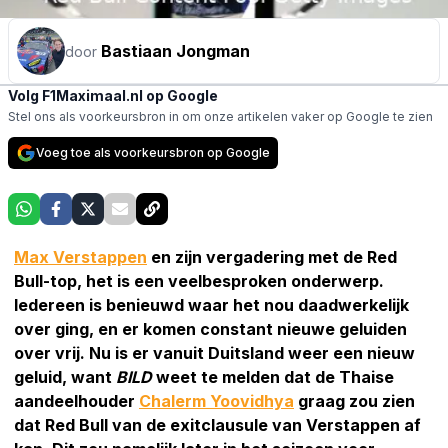
Bastiaan Jongman
door
Volg F1Maximaal.nl op Google
Stel ons als voorkeursbron in om onze artikelen vaker op Google te zien
Voeg toe als voorkeursbron op Google
Max Verstappen
en zijn vergadering met de Red
Bull-top, het is een veelbesproken onderwerp.
Iedereen is benieuwd waar het nou daadwerkelijk
over ging, en er komen constant nieuwe geluiden
over vrij. Nu is er vanuit Duitsland weer een nieuw
geluid, want
BILD
weet te melden dat de Thaise
aandeelhouder
Chalerm Yoovidhya
graag zou zien
dat Red Bull van de exitclausule van Verstappen af