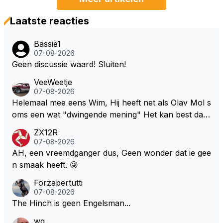
Laatste reacties
Bassie1
07-08-2026
Geen discussie waard! Sluiten!
VeeWeetje
07-08-2026
Helemaal mee eens Wim, Hij heeft net als Olav Mol s
oms een wat "dwingende mening" Het kan best dat
de fan in kwestie probeerde een vergelijkbaar gevoe
ZX12R
l bij Windsor op te roepen. Maar in een tijd zonder r
07-08-2026
aces zijn dit leuke berichtjes
AH, een vreemdganger dus, Geen wonder dat ie gee
n smaak heeft. 😜
Forzapertutti
07-08-2026
The Hinch is geen Engelsman...
wg