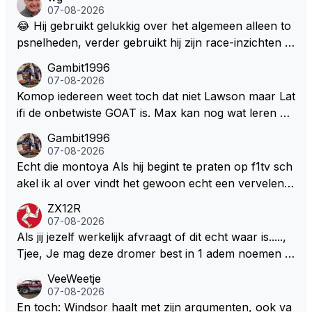
07-08-2026
😂 Hij gebruikt gelukkig over het algemeen alleen to
psnelheden, verder gebruikt hij zijn race-inzichten q
ua rotatie, baangebruik, etc. Alleen snelheid in of uit
Gambit1996
een bocht zegt helemaal niets, dus wat dat betreft h
07-08-2026
eeft hij sowieso gelijk 😂.
Komop iedereen weet toch dat niet Lawson maar Lat
ifi de onbetwiste GOAT is. Max kan nog wat leren va
n hem En iedereen maar zeggen Schumacher of Ha
Gambit1996
milton, hahahaha. Latifi pakt ze allemaal met de oge
07-08-2026
n dicht met als onbetwiste nummer 2 of GOATINES
Echt die montoya Als hij begint te praten op f1tv sch
S Lawson natuurlijk 😂😂😂😂😂
akel ik al over vindt het gewoon echt een vervelend
mannetje met zijn geblaas alsof hij het allemaal wel
ZX12R
weet 🤮🤮
07-08-2026
Als jij jezelf werkelijk afvraagt of dit echt waar is.....,
Tjee, Je mag deze dromer best in 1 adem noemen m
et bv een Hans Christian Andersen. Enorme drang n
VeeWeetje
aar voordragen uit eigen geest. Kan mij voorstellen d
07-08-2026
at je het leuk vindt sprookjes te luisteren maar heb jij
En toch: Windsor haalt met zijn argumenten, ook va