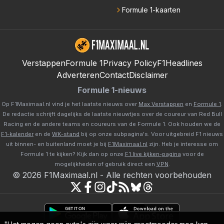
Formule 1-kaarten
Verstappen
Formule 1
Privacy Policy
F1Headlines
Adverteren
Contact
Disclaimer
Formule 1-nieuws
Op F1Maximaal.nl vind je het laatste nieuws over
Max Verstappen
en
Formule 1
.
De redactie schrijft dagelijks de laatste nieuwtjes over de coureur van Red Bull
Racing en de andere teams en coureurs van de Formule 1. Ook houden we de
F1-kalender
en de
WK-stand
bij op onze subpagina's. Voor uitgebreid F1 nieuws
uit binnen- en buitenland moet je bij
F1Maximaal.nl
zijn. Heb je interesse om
Formule 1 te kijken? Kijk dan op onze
F1 live kijken-pagina
voor de
mogelijkheden of gebruik direct een
VPN
.
©
2026
F1Maximaal.nl
-
Alle rechten voorbehouden