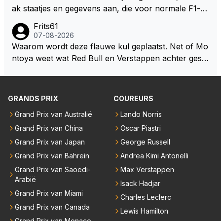
jezelf dan ook wel eens afgevraagd of de dappere b
ak staatjes en gegevens aan, die voor normale F1-fa
oswachter werkelijk Roodkapje uit de buik van de bo
ns niet te verkrijgen of te snappen zijn. Iets met "co
Frits61
ze wolff gesneden heeft?
okies made of your own dough" 🤣
07-08-2026
Waarom wordt deze flauwe kul geplaatst. Net of Mo
ntoya weet wat Red Bull en Verstappen achter geslo
ten deuren bespreken.
GRANDS PRIX
COUREURS
Grand Prix van Australië
Lando Norris
Grand Prix van China
Oscar Piastri
Grand Prix van Japan
George Russell
Grand Prix van Bahrein
Andrea Kimi Antonelli
Grand Prix van Saoedi-
Max Verstappen
Arabië
Isack Hadjar
Grand Prix van Miami
Charles Leclerc
Grand Prix van Canada
Lewis Hamilton
Grand Prix van Monaco