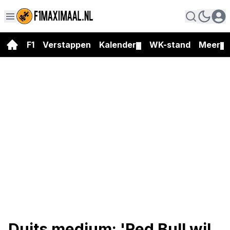
F1
Verstappen
Kalender
WK-stand
Meer
▼
▼
Duits medium: 'Red Bull wil