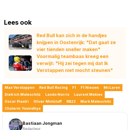
Lees ook
Red Bull kan zich in de handjes
knijpen in Oostenrijk: "Dat gaat ze
vier tienden sneller maken"
Voormalig teambaas kreeg een
verwijt: "Hij zei tegen mij dat Ik
Verstappen niet mocht steunen"
Max Verstappen
Red Bull Racing
F1
F1 Nieuws
McLaren
Dietrich Mateschitz
Lando Norris
Laurent Mekies
Oscar Piastri
Oliver Mintzlaff
RB22
Mark Mateschitz
Chalerm Yoovidhya
Bastiaan Jongman
Redacteur