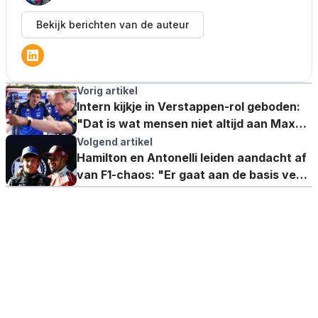
Bekijk berichten van de auteur
Vorig artikel
Intern kijkje in Verstappen-rol geboden:
"Dat is wat mensen niet altijd aan Max
zien"
Volgend artikel
Hamilton en Antonelli leiden aandacht af
van F1-chaos: "Er gaat aan de basis veel
mis"