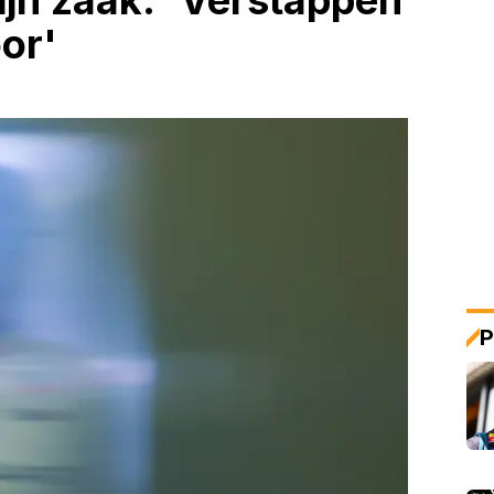
ijn zaak: 'Verstappen
oor'
P