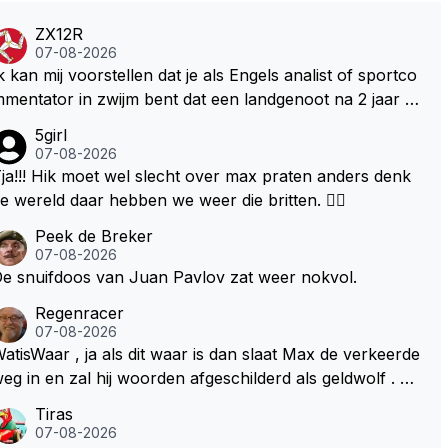
ZX12R
07-08-2026
k kan mij voorstellen dat je als Engels analist of sportco
mentator in zwijm bent dat een landgenoot na 2 jaar w
er eens een wedstrijd wint. Na zolang moeten wachten
5girl
ag je best een gat in de lucht springen. Zij die Max Vers
07-08-2026
appen aanhangen hebben het dan een stuk beter voore
ja!!! Hik moet wel slecht over max praten anders denk
kaar. Vanaf 2021 is de stand van overwinningen tot op h
e wereld daar hebben we weer die britten. 🤷‍♀️
den iets van 51 – 3 in het voordeel van Max. Wij blijven
Peek de Breker
pringen, als ware Masai. Al een heel poosje.
07-08-2026
e snuifdoos van Juan Pavlov zat weer nokvol.
Regenracer
07-08-2026
atisWaar , ja als dit waar is dan slaat Max de verkeerde
eg in en zal hij woorden afgeschilderd als geldwolf . Hij
al daardoor van de RB president Wellicht voor een keu
Tiras
e worden gesteld .
07-08-2026